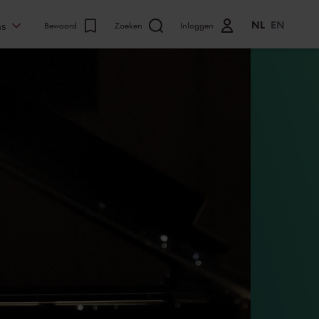
NL
EN
ns
Bewaard
Zoeken
Inloggen