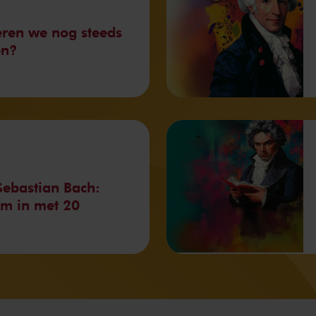
ren we nog steeds
en?
ebastian Bach:
om in met 20