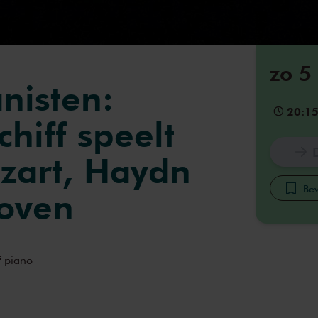
zo 5
nisten:
20:1
hiff speelt
zart, Haydn
Bew
oven
f
piano