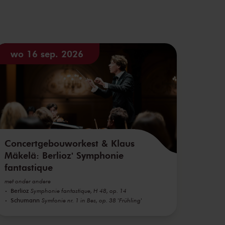
wo 16 sep. 2026
Concertgebouworkest & Klaus
Mäkelä: Berlioz' Symphonie
fantastique
met onder andere
Berlioz
Symphonie fantastique, H 48, op. 14
Schumann
Symfonie nr. 1 in Bes, op. 38 'Frühling'