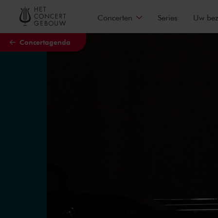
Naar hoofdcontent
Concerten
Series
Uw be
Concertagenda