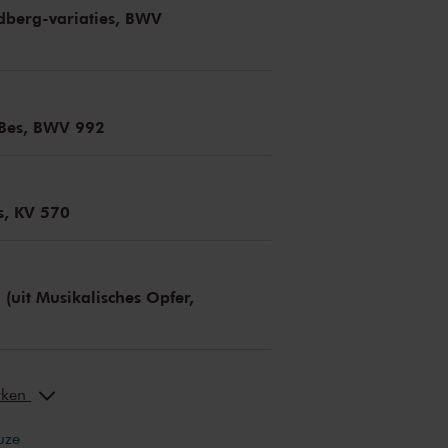
ldberg-variaties, BWV
 Bes, BWV 992
s, KV 570
 (uit Musikalisches Opfer,
erken
uze