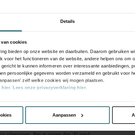
Details
 van cookies
varing bieden op onze website en daarbuiten. Daarom gebruiken 
Rang
Rang
Rang
Rang
jk voor het functioneren van de website, andere helpen ons om o
1
2
3
4
u gericht te kunnen informeren over interessante aanbiedingen, p
en persoonlijke gegevens worden verzameld en gebruikt voor he
aanpassen' zelf welke cookies wij mogen plaatsen.
€ 50,00
€ 45,00
€ 33,00
€ 21,00
hier.
Lees onze privacyverklaring hier.
nze website kunt u uw toestemming op elk moment wijzigen of i
€ 16,00
€ 16,00
€ 16,00
€ 16,00
ookies
Aanpassen
A
erden
die uw gegevens kunnen ontvangen en verwerken.
rijs inbegrepen. Ben je jonger dan 30 jaar?