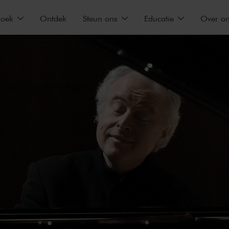
zoek
Ontdek
Steun ons
Educatie
Over o