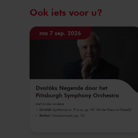
Ook iets voor u?
ma 7 sep. 2026
Dvořáks Negende door het
Pittsburgh Symphony Orchestra
met onder andere
Dvořák
Symfonie nr. 9 in e, op. 95 'Uit de Nieuwe Wereld'
Barber
Vioolconcert, op. 14