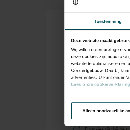
Toestemming
Kaarten
Deze website maakt gebruik
Wij willen u een prettige er
Rang
deze cookies zijn noodzakeli
1+
website te optimaliseren en 
Concertgebouw. Daarbij kunn
advertenties. U kunt onder '
Standaard
€ 60,00
Lees onze cookieverklaring 
Online sprint
Via de
cookieverklaring
op o
€ 16,00
tot 30 jaar
Alleen noodzakelijke c
We werken samen met
32 d
Drankjes zijn bij de p