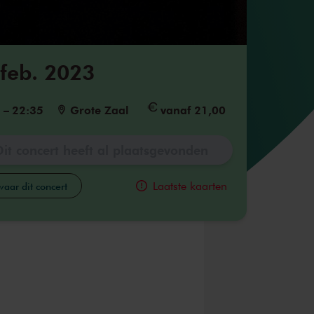
 feb. 2023
5
–
22:35
Grote Zaal
vanaf 21,00
Dit concert heeft al plaatsgevonden
Laatste kaarten
aar dit concert