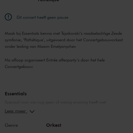
Dit concert heeft geen pauze
Maak bij Essentials kennis met Tsjaikovski’s raadselachtige
Zesde
symfonie
, ‘Pathétique', uitgevoerd door het Concertgebouworkest
onder leiding van Maxim Emelyanychev.
Na afloop organiseert Entrée afterparty’s door het hele
Concertgebouw.
Essentials
Speciaal voor wie nog geen of weinig ervaring heeft met
symfonische muziek is er Essentials. Maak kennis met de
Lees meer
meesterwerken die je gehoord moet hebben, uitgevoerd door het
Concertgebouworkest en creatief ingeleid door Thomas
Orkest
Genre
Vanderveken. Bij Essentials verwelkomen we een nieuwe generatie