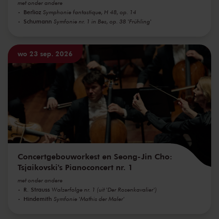
met onder andere
Berlioz
Symphonie fantastique, H 48, op. 14
Schumann
Symfonie nr. 1 in Bes, op. 38 'Frühling'
wo 23 sep. 2026
Concertgebouworkest en Seong-Jin Cho:
Tsjaikovski's Pianoconcert nr. 1
met onder andere
R. Strauss
Walzerfolge nr. 1 (uit 'Der Rosenkavalier')
Hindemith
Symfonie 'Mathis der Maler'