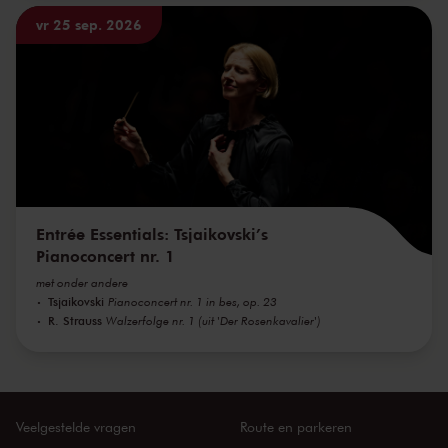
vr 25 sep. 2026
Entrée Essentials: Tsjaikovski’s
Pianoconcert nr. 1
met onder andere
Tsjaikovski
Pianoconcert nr. 1 in bes, op. 23
R. Strauss
Walzerfolge nr. 1 (uit 'Der Rosenkavalier')
Veelgestelde vragen
Route en parkeren