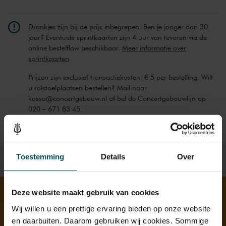
Drankjes zijn bij de prijs inbegrepen. Ben je jonger dan 30
jaar? Eventuele sprintkaarten zijn 4 uur van tevoren via de
online bestelflow beschikbaar.
Meer informatie over
sprintkaarten
Prijzen zijn exclusief transactiekosten: € 5 per bestelling. Wilt
u rolstoelplaatsen bestellen? Mail naar
kassa@concertgebouw.nl of bel de Concertgebouwlijn op
020 – 671 83 45.
Toestemming
Details
Over
Deze website maakt gebruik van cookies
Wij willen u een prettige ervaring bieden op onze website
Ontdek meer
en daarbuiten. Daarom gebruiken wij cookies. Sommige