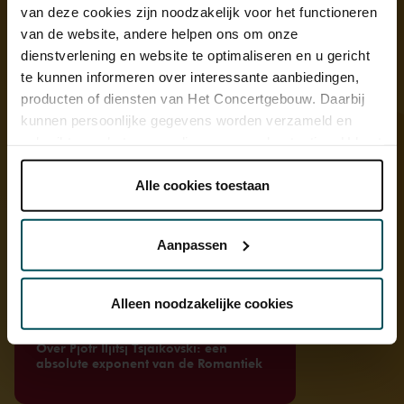
van deze cookies zijn noodzakelijk voor het functioneren
van de website, andere helpen ons om onze
dienstverlening en website te optimaliseren en u gericht
te kunnen informeren over interessante aanbiedingen,
producten of diensten van Het Concertgebouw. Daarbij
kunnen persoonlijke gegevens worden verzameld en
gebruikt voor het personaliseren van advertenties. U kunt
onder 'aanpassen' zelf welke cookies wij mogen
plaatsen.
Alle cookies toestaan
Lees onze cookieverklaring hier.
Lees onze
privacyverklaring hier.
Aanpassen
Via de
cookieverklaring
op onze website kunt u uw
toestemming op elk moment wijzigen of intrekken.
Alleen noodzakelijke cookies
Artikel
Over Pjotr Iljitsj Tsjaikovski: een
We werken samen met
32 derden
die uw gegevens
absolute exponent van de Romantiek
kunnen ontvangen en verwerken.