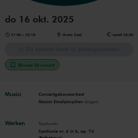
do 16 okt. 2025
21:00
–
22:10
Grote Zaal
vanaf 20,00
Dit concert heeft al plaatsgevonden
Bewaar dit concert
Musici
Concertgebouworkest
Maxim Emelyanychev
dirigent
Werken
Tsjaikovski
Symfonie nr. 6 in b, op. 74
'Pathétique'