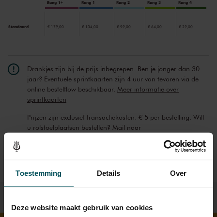
Rang 1+
Rang 1
Rang 2
Rang 3
Rang 4
Standaard
€ 179,00
€ 134,00
€ 99,00
€ 64,00
€ 29,00
Drankjes zijn bij de prijs inbegrepen. Ben je jonger dan 30
jaar? Eventuele sprintkaarten zijn 4 uur van tevoren via de
online bestelflow beschikbaar.
Meer informatie over
sprintkaarten
Prijzen zijn exclusief transactiekosten: € 5 per bestelling. Wilt
u rolstoelplaatsen bestellen? Mail naar
kassa@concertgebouw.nl of bel de Concertgebouwlijn op
020 – 671 83 45.
Toestemming
Details
Over
Deze website maakt gebruik van cookies