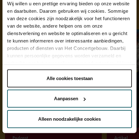
Wij willen u een prettige ervaring bieden op onze website
en daarbuiten. Daarom gebruiken wij cookies. Sommige
van deze cookies zijn noodzakelijk voor het functioneren
Ontdek meer
van de website, andere helpen ons om onze
dienstverlening en website te optimaliseren en u gericht
te kunnen informeren over interessante aanbiedingen,
producten of diensten van Het Concertgebouw. Daarbij
kunnen persoonlijke gegevens worden verzameld en
gebruikt voor het personaliseren van advertenties. U kunt
onder 'aanpassen' zelf welke cookies wij mogen
plaatsen.
Alle cookies toestaan
Lees onze cookieverklaring hier.
Lees onze
privacyverklaring hier.
Aanpassen
Via de
cookieverklaring
op onze website kunt u uw
toestemming op elk moment wijzigen of intrekken.
Alleen noodzakelijke cookies
Podcast
Artikel
We werken samen met
32 derden
die uw gegevens