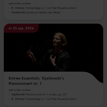
met onder andere
R. Strauss
Walzerfolge nr. 1 (uit 'Der Rosenkavalier')
Hindemith
Symfonie 'Mathis der Maler'
vr 25 sep. 2026
Entrée Essentials: Tsjaikovski’s
Pianoconcert nr. 1
met onder andere
Tsjaikovski
Pianoconcert nr. 1 in bes, op. 23
R. Strauss
Walzerfolge nr. 1 (uit 'Der Rosenkavalier')