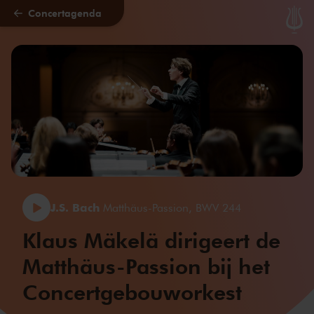
Concertagenda
Naar hoofdcontent
J.S. Bach
Matthäus-Passion, BWV 244
Klaus Mäkelä dirigeert de
Matthäus-Passion bij het
Concertgebouworkest