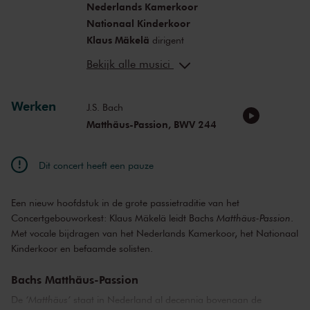
Nederlands Kamerkoor
Nationaal Kinderkoor
Klaus Mäkelä
dirigent
Maximilian Schmitt
tenor (evangelist)
Bekijk alle musici
Matthew Brook
bas (Christus)
Julia Lezhneva
sopraan
Werken
Tim Mead
countertenor
J.S. Bach
Laurence Kilsby
tenor
Matthäus-Passion, BWV 244
Krešimir Stražanac
bas
Dit concert heeft een pauze
Een nieuw hoofdstuk in de grote passietraditie van het
Concertgebouworkest: Klaus Mäkelä leidt Bachs
Matthäus-Passion
.
Met vocale bijdragen van het Nederlands Kamerkoor, het Nationaal
Kinderkoor en befaamde solisten.
Bachs Matthäus-Passion
De
‘Matthäus’
staat in Nederland al decennia bovenaan de