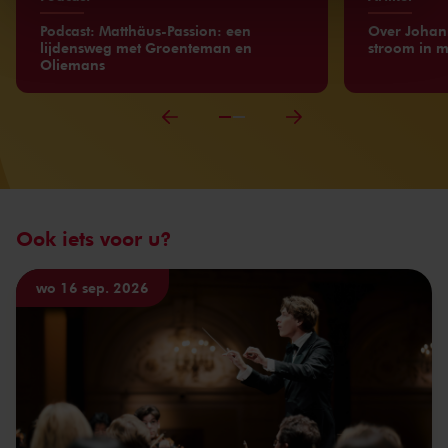
kunnen ontvangen en verwerken.
Podcast: Matthäus-Passion: een
Over Johan
lijdensweg met Groenteman en
stroom in m
Oliemans
Ook iets voor u?
wo 16 sep. 2026