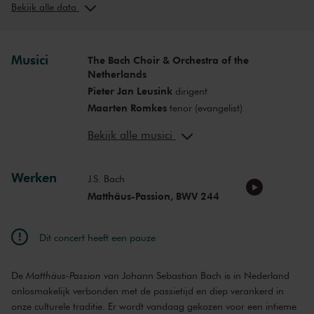
Bekijk alle data
ma 6 apr. 2026
14:15
Bekijk concert
Musici
The Bach Choir & Orchestra of the
Netherlands
Pieter Jan Leusink
dirigent
Maarten Romkes
tenor (evangelist)
Thilo Dahlmann
bas (Christus)
Bekijk alle musici
Olga Zinovieva
sopraan
Meneka Senn
sopraan
Ariel Sin Yu Lee
Werken
mezzosopraan
J.S. Bach
Clint van der Linde
countertenor
Matthäus-Passion, BWV 244
Martinus Leusink
tenor
Jasper Schweppe
bas
Dit concert heeft een pauze
De
Matthäus-Passion
van Johann Sebastian Bach is in Nederland
onlosmakelijk verbonden met de passietijd en diep verankerd in
onze culturele traditie. Er wordt vandaag gekozen voor een intieme