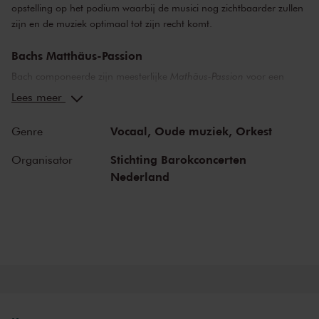
opstelling op het podium waarbij de musici nog zichtbaarder zullen
zijn en de muziek optimaal tot zijn recht komt.
Bachs Matthäus-Passion
Bach componeerde zijn meesterlijke
Mathäus-Passion
voor een
bijzondere bezetting van twee koren en twee orkesten, die in deze
Lees meer
uitvoering in een intieme opstelling op het podium worden
geplaatst. Deze setting maakt de musici nog zichtbaarder en zorgt
Vocaal,
Oude muziek,
Orkest
Genre
ervoor dat de symboliek en het lijdensverhaal van Christus op
indrukwekkende wijze tot leven komen, waarbij de muziek volledig
Stichting Barokconcerten
Organisator
tot haar recht komt. Bach gebruikte een rijk palet aan muzikale
Nederland
middelen om diepgaande emoties over te brengen. Elk instrument
en elke solist heeft een specifieke rol, met als centrale figuur de
evangelist die het verhaal vertelt. Het koor wisselt af tussen verstild
en meeslepend, en iedere solist voegt zijn of haar eigen emotionele
lading toe – van liefde en smart tot troost en bezinning.
The Bach Choir & Orchestra of the Netherlands
Tijdens de uitvoeringen in Het Concertgebouw nemen The Bach
Choir & Orchestra of the Netherlands u mee in deze aangrijpende