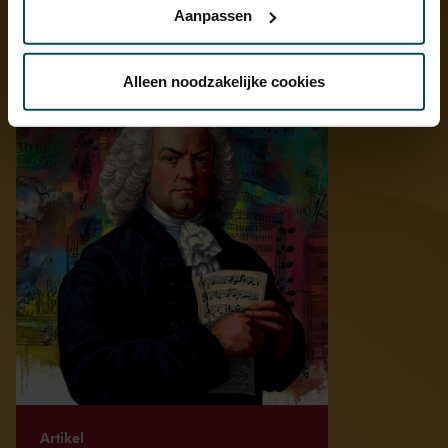
Aanpassen
Via de
cookieverklaring
op onze website kunt u uw
Ontdek meer
toestemming op elk moment wijzigen of intrekken.
Alleen noodzakelijke cookies
We werken samen met
32 derden
die uw gegevens
kunnen ontvangen en verwerken.
Artikel