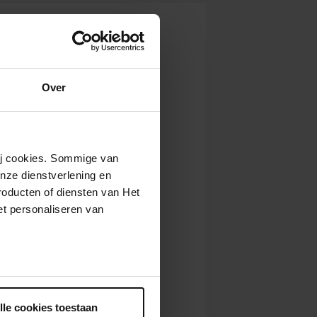
. 2026
13:00
Bekijk concert
 2026
10:00
Bekijk concert
 2026
13:00
Bekijk concert
Over
wij cookies. Sommige van
nze dienstverlening en
roducten of diensten van Het
t personaliseren van
ntrekken.
lle cookies toestaan