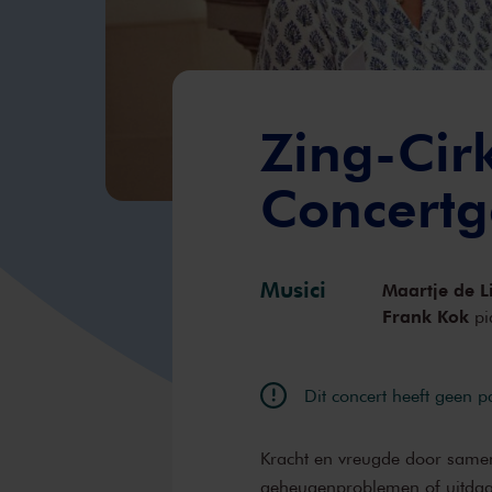
Zing-Cir
Concert
Musici
Maartje de L
Frank Kok
pi
Dit concert heeft geen 
Kracht en vreugde door same
geheugenproblemen of uitdagi