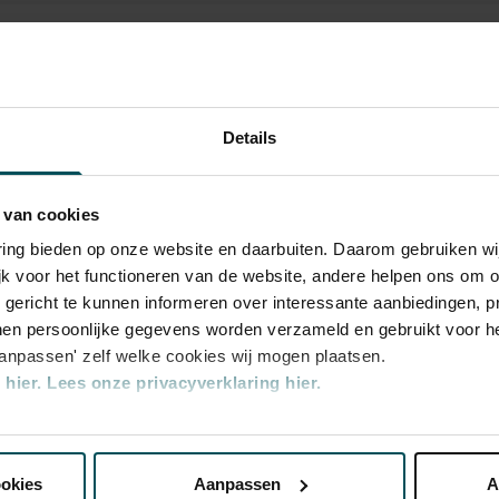
wo 22 apr
di 26 mei
di 26 mei
Details
 van cookies
e
varing bieden op onze website en daarbuiten. Daarom gebruiken 
jk voor het functioneren van de website, andere helpen ons om o
e
u gericht te kunnen informeren over interessante aanbiedingen, p
en persoonlijke gegevens worden verzameld en gebruikt voor he
aanpassen' zelf welke cookies wij mogen plaatsen.
hier.
Lees onze privacyverklaring hier.
rijs inbegrepen. Ben je jonger dan 30 jaar?
n zijn 4 uur van tevoren via de online
e
nze website kunt u uw toestemming op elk moment wijzigen of i
r.
Meer informatie over sprintkaarten
e
transactiekosten: € 5 per bestelling. Wilt u
ookies
Aanpassen
A