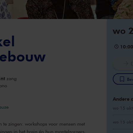
wo 2
kel
10:0
gebouw
int
zang
Bew
ano
Andere 
pauze
wo 15 okt
wo 15 okt
n te zingen: workshops voor mensen met
ngen in het brein én hun mantelzorgers.