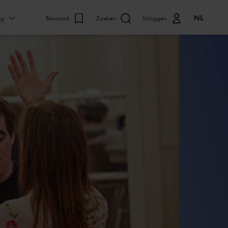
NL
ns
Bewaard
Zoeken
Inloggen