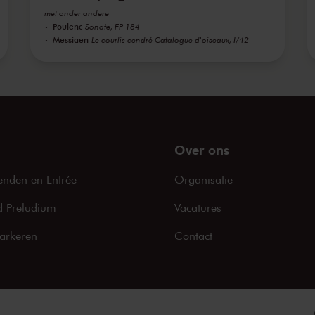
met onder andere
Poulenc
Sonate, FP 184
Messiaen
Le courlis cendré Catalogue d'oiseaux, I/42
Over ons
enden en Entrée
Organisatie
 Preludium
Vacatures
arkeren
Contact