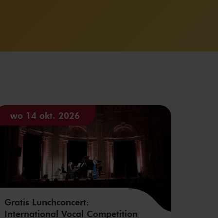
wo 14 okt. 2026
Gratis Lunchconcert:
International Vocal Competition