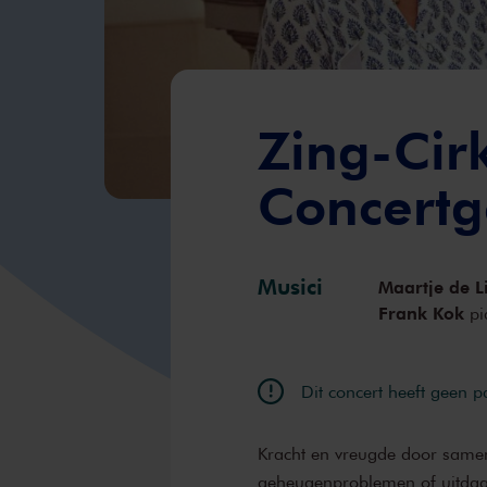
Zing-Cir
Concert
Musici
Maartje de L
Frank Kok
pi
Dit concert heeft geen 
Kracht en vreugde door same
geheugenproblemen of uitdagi