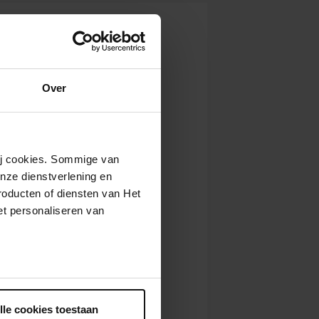
. 2026
10:00
Bekijk concert
. 2026
13:00
Bekijk concert
 2026
10:00
Bekijk concert
Over
wij cookies. Sommige van
nze dienstverlening en
roducten of diensten van Het
t personaliseren van
ntrekken.
lle cookies toestaan