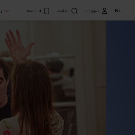
NL
ns
Bewaard
Zoeken
Inloggen