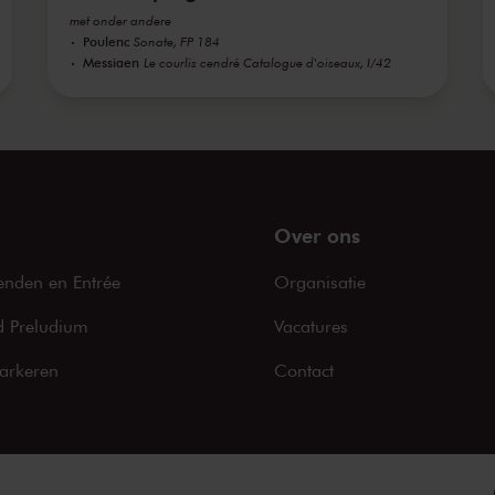
met onder andere
Poulenc
Sonate, FP 184
Messiaen
Le courlis cendré Catalogue d'oiseaux, I/42
Over ons
enden en Entrée
Organisatie
 Preludium
Vacatures
arkeren
Contact