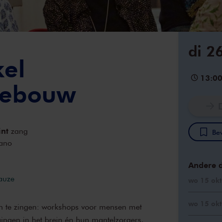
di 2
kel
13:0
gebouw
int
zang
Bew
ano
Andere 
pauze
wo 15 okt
wo 15 okt
n te zingen: workshops voor mensen met
ngen in het brein én hun mantelzorgers.