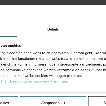
wo 22 apr
wo 22 apr
di 26 mei
Details
 van cookies
e
varing bieden op onze website en daarbuiten. Daarom gebruiken 
jk voor het functioneren van de website, andere helpen ons om o
e
u gericht te kunnen informeren over interessante aanbiedingen, p
en persoonlijke gegevens worden verzameld en gebruikt voor he
aanpassen' zelf welke cookies wij mogen plaatsen.
hier.
Lees onze privacyverklaring hier.
rijs inbegrepen. Ben je jonger dan 30 jaar?
n zijn 4 uur van tevoren via de online
e
nze website kunt u uw toestemming op elk moment wijzigen of i
r.
Meer informatie over sprintkaarten
e
transactiekosten: € 5 per bestelling. Wilt u
ookies
Aanpassen
A