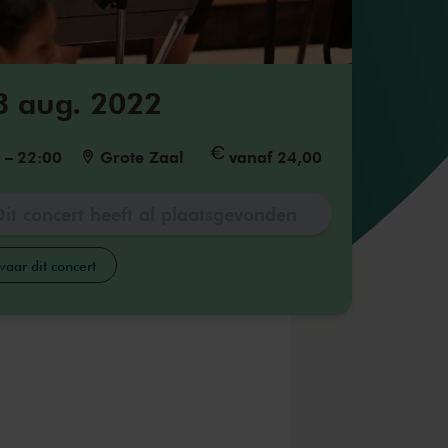
3 aug. 2022
0
–
22:00
Grote Zaal
vanaf 24,00
Dit concert heeft al plaatsgevonden
aar dit concert