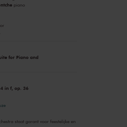
ntche
piano
lor
e
ite for Piano and
4 in f, op. 36
uze
hestra staat garant voor feestelijke en