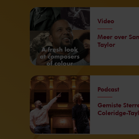
Video
Meer over Sam
Taylor
Podcast
Gemiste Sterr
Coleridge-Tay