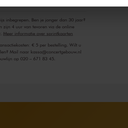
rijs inbegrepen. Ben je jonger dan 30 jaar?
n zijn 4 uur van tevoren via de online
r.
Meer informatie over sprintkaarten
transactiekosten: € 5 per bestelling. Wilt u
ellen? Mail naar kassa@concertgebouw.nl
ouwlijn op 020 – 671 83 45.