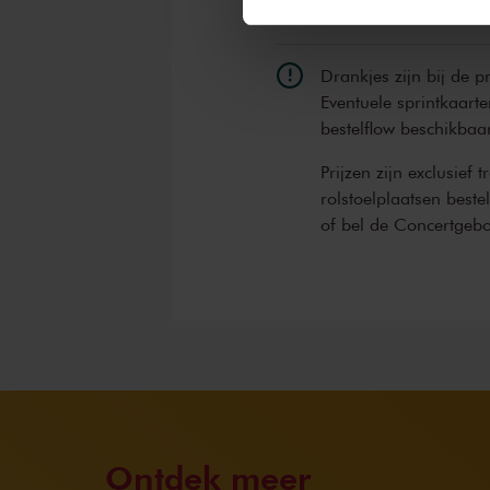
Drankjes zijn bij de p
Eventuele sprintkaarte
bestelflow beschikbaa
Prijzen zijn exclusief 
rolstoelplaatsen best
of bel de Concertgeb
Ontdek meer