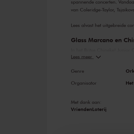
spannende concerten. Vandaa
van Coleridge-Taylor, Tsjaiko
Lees alvast het uitgebreide 
Glass Marcano en Chi
In het Britse Chineke! Junior 
Lees meer
talloze etnische achtergrond
het ‘gewone’ Chineke! staat g
Ork
Genre
concerten. Helemaal als Glas
Venezolaanse speelde zelf sind
Het
Organisator
Als dirigent excelleert ze in 
wereld.
Met dank aan:
VriendenLoterij
Tsjaikovski, Coleridg
Het Chineke! Junior Orchestr
Suite
. Een contrastrijk werk da