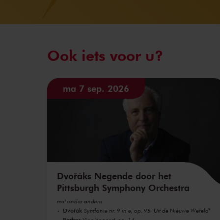
Ook iets voor u?
ma 7 sep. 2026
Dvořáks Negende door het
Pittsburgh Symphony Orchestra
met onder andere
Dvořák
Symfonie nr. 9 in e, op. 95 'Uit de Nieuwe Wereld'
Barber
Vioolconcert, op. 14