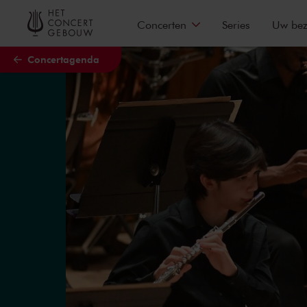
Naar hoofdcontent
Concerten
Series
Uw be
Concertagenda