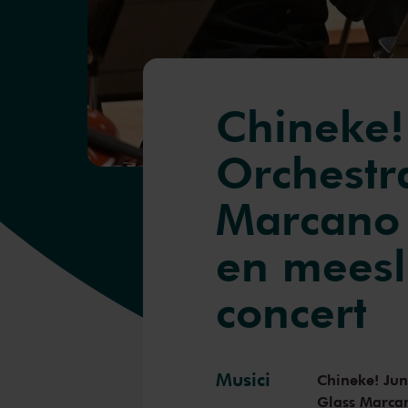
Chineke!
Orchestr
Marcano
en mees
concert
Musici
Chineke! Jun
Glass Marca