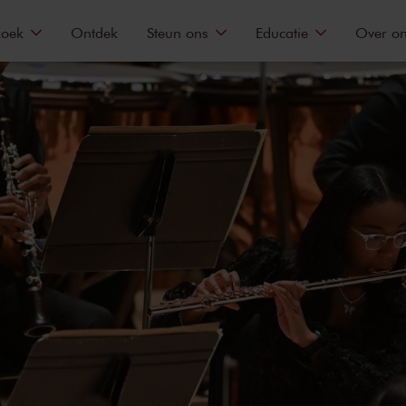
zoek
Ontdek
Steun ons
Educatie
Over o