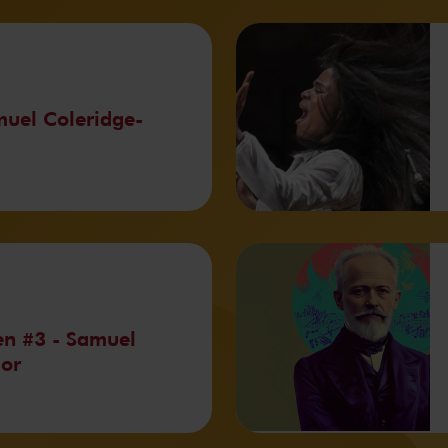
uel Coleridge-
en #3 - Samuel
lor