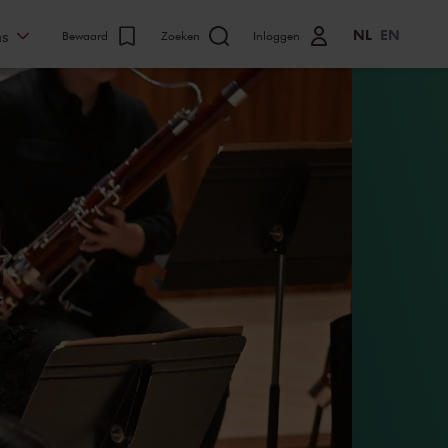
NL
EN
ns
Bewaard
Zoeken
Inloggen