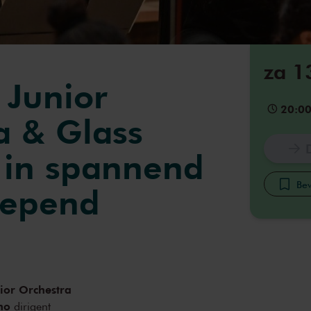
za 1
 Junior
20:0
a & Glass
 in spannend
Bew
lepend
ior Orchestra
no
dirigent