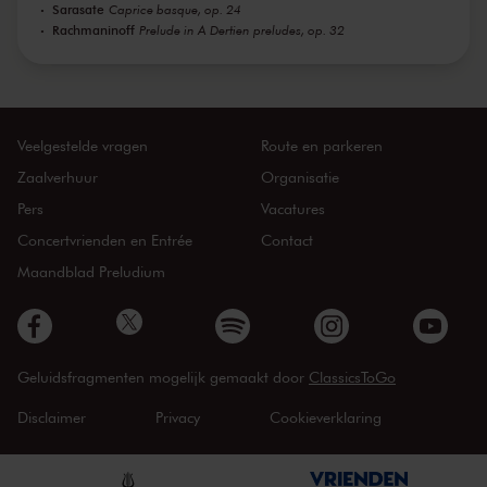
Sarasate
Caprice basque, op. 24
Rachmaninoff
Prelude in A Dertien preludes, op. 32
Veelgestelde vragen
Route en parkeren
Zaalverhuur
Organisatie
Pers
Vacatures
Concertvrienden en Entrée
Contact
Maandblad Preludium
Geluidsfragmenten mogelijk gemaakt door
ClassicsToGo
Disclaimer
Privacy
Cookieverklaring