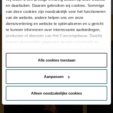
en daarbuiten. Daarom gebruiken wij cookies. Sommige
van deze cookies zijn noodzakelijk voor het functioneren
van de website, andere helpen ons om onze
dienstverlening en website te optimaliseren en u gericht
te kunnen informeren over interessante aanbiedingen,
Ontdek meer
producten of diensten van Het Concertgebouw. Daarbij
kunnen persoonlijke gegevens worden verzameld en
gebruikt voor het personaliseren van advertenties. U kunt
onder 'aanpassen' zelf welke cookies wij mogen
plaatsen.
Alle cookies toestaan
Lees onze cookieverklaring hier.
Lees onze
privacyverklaring hier.
Aanpassen
Via de
cookieverklaring
op onze website kunt u uw
toestemming op elk moment wijzigen of intrekken.
Alleen noodzakelijke cookies
We werken samen met
32 derden
die uw gegevens