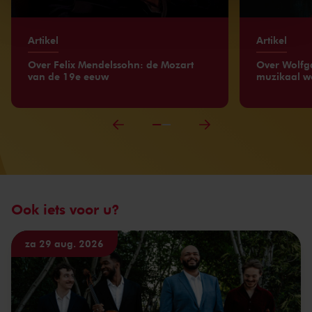
kunnen ontvangen en verwerken.
Artikel
Artikel
Over Felix Mendelssohn: de Mozart
Over Wolfg
van de 19e eeuw
muzikaal w
Ook iets voor u?
za 29 aug. 2026