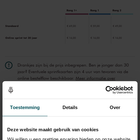
wie hij zelf als componist zou worden.
Rang 1+
Rang 1
Rang 2
Standaard
€ 69,00
€ 59,00
€ 49,00
Online sprint tot 30 jaar
€ 16,00
€ 16,00
€ 16,00
Drankjes zijn bij de prijs inbegrepen. Ben je jonger dan 30
jaar? Eventuele sprintkaarten zijn 4 uur van tevoren via de
online bestelflow beschikbaar.
Meer informatie over
sprintkaarten
Prijzen zijn exclusief transactiekosten: € 5 per bestelling. Wilt
u rolstoelplaatsen bestellen? Mail naar
Toestemming
Details
Over
kassa@concertgebouw.nl of bel de Concertgebouwlijn op
020 – 671 83 45.
Deze website maakt gebruik van cookies
Wij willen u een prettige ervaring bieden op onze website