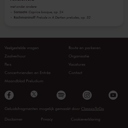
met onder andere
Sarasate
Caprice basque, op. 24
Rachmaninoff
Prelude in A Dertien preludes, op. 32
Veelgestelde vragen
Route en parkeren
Zaalverhuur
Organisatie
Pers
Vacatures
Concertvrienden en Entrée
Contact
Maandblad Preludium
Geluidsfragmenten mogelijk gemaakt door
ClassicsToGo
Disclaimer
Privacy
Cookieverklaring