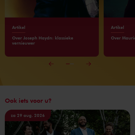
kunnen ontvangen en verwerken.
Artikel
Artikel
Over Joseph Haydn: klassieke
Over Mauric
vernieuwer
Ook iets voor u?
za 29 aug. 2026