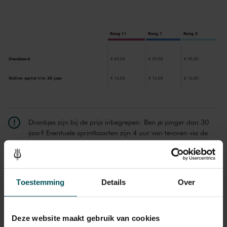
Rang 1+
Rang 1
Rang 2
Standaard
€ 69,00
€ 59,00
€ 49,00
Online sprint t/m 30 jaar
€ 16,00
€ 16,00
€ 16,00
Drankjes zijn bij de prijs inbegrepen. Ben je jonger dan 30
jaar? Eventuele sprintkaarten zijn 4 uur van tevoren via de
online bestelflow beschikbaar.
Meer informatie over
sprintkaarten
Prijzen zijn exclusief transactiekosten: € 5 per bestelling. Wilt
Toestemming
Details
Over
u rolstoelplaatsen bestellen? Mail naar
kassa@concertgebouw.nl of bel de Concertgebouwlijn op
020 – 671 83 45.
Deze website maakt gebruik van cookies