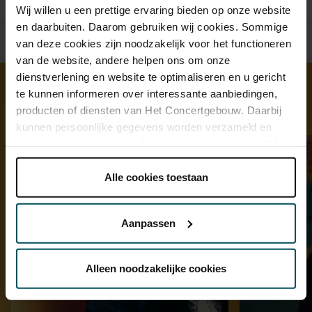
Wij willen u een prettige ervaring bieden op onze website
en daarbuiten. Daarom gebruiken wij cookies. Sommige
van deze cookies zijn noodzakelijk voor het functioneren
van de website, andere helpen ons om onze
dienstverlening en website te optimaliseren en u gericht
te kunnen informeren over interessante aanbiedingen,
producten of diensten van Het Concertgebouw. Daarbij
Ontdek meer
kunnen persoonlijke gegevens worden verzameld en
gebruikt voor het personaliseren van advertenties. U kunt
onder 'aanpassen' zelf welke cookies wij mogen
plaatsen.
Alle cookies toestaan
Lees onze cookieverklaring hier.
Lees onze
privacyverklaring hier.
Aanpassen
Via de
cookieverklaring
op onze website kunt u uw
toestemming op elk moment wijzigen of intrekken.
Alleen noodzakelijke cookies
We werken samen met
32 derden
die uw gegevens