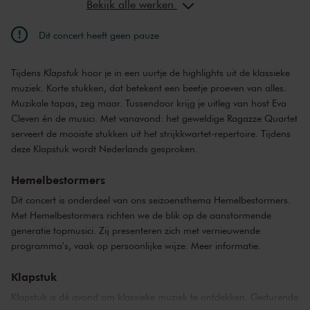
Bekijk alle werken
Dit concert heeft geen pauze
Tijdens
Klapstuk
hoor je in een uurtje de highlights uit de klassieke
muziek. Korte stukken, dat betekent een beetje proeven van alles.
Muzikale tapas, zeg maar. Tussendoor krijg je uitleg van host Eva
Cleven én de musici. Met vanavond: het geweldige Ragazze Quartet
serveert de mooiste stukken uit het strijkkwartet-repertoire. Tijdens
deze Klapstuk wordt Nederlands gesproken.
Hemelbestormers
Dit concert is onderdeel van ons seizoensthema Hemelbestormers.
Met Hemelbestormers richten we de blik op de aanstormende
generatie topmusici. Zij presenteren zich met vernieuwende
programma's, vaak op persoonlijke wijze.
Meer informatie
.
Klapstuk
Klapstuk is dé avond om klassieke muziek te ontdekken. Gedurende