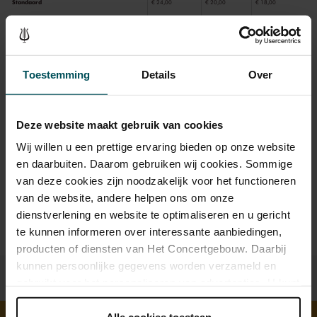
Standaard
€ 24,00
€ 20,00
€ 18,00
Online sprint tot 30 jaar
€ 16,00
€ 16,00
€ 16,00
Toestemming
Details
Over
Drankjes zijn bij de prijs inbegrepen. Ben je jonger dan 30
jaar? Eventuele sprintkaarten zijn 4 uur van tevoren via de
online bestelflow beschikbaar.
Meer informatie over
Deze website maakt gebruik van cookies
sprintkaarten
Wij willen u een prettige ervaring bieden op onze website
Prijzen zijn exclusief transactiekosten: € 5 per bestelling. Wilt
en daarbuiten. Daarom gebruiken wij cookies. Sommige
u rolstoelplaatsen bestellen? Mail naar
van deze cookies zijn noodzakelijk voor het functioneren
kassa@concertgebouw.nl of bel de Concertgebouwlijn op
van de website, andere helpen ons om onze
020 – 671 83 45.
dienstverlening en website te optimaliseren en u gericht
te kunnen informeren over interessante aanbiedingen,
producten of diensten van Het Concertgebouw. Daarbij
kunnen persoonlijke gegevens worden verzameld en
gebruikt voor het personaliseren van advertenties. U kunt
onder 'aanpassen' zelf welke cookies wij mogen
plaatsen.
Alle cookies toestaan