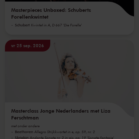
Masterpieces Unboxed: Schuberts
Forellenkwintet
Schubert
Kwintet in A, D 667 'Die Forelle'
vr 25 sep. 2026
Masterclass Jonge Nederlanders met Liza
Ferschtman
met onder andere
Beethoven
Allegro Strijkkwartet in e, op. 59, nr. 2
Skrjabin
Andante Sonate nr. 2 in gis, op. 19 'Sonate-fantasie'