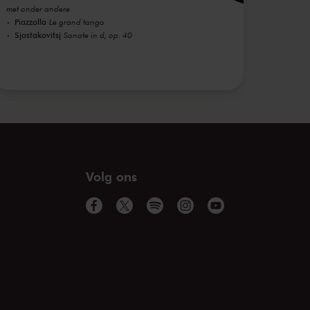
met onder andere
Piazzolla
Le grand tango
Sjostakovitsj
Sonate in d, op. 40
Volg ons