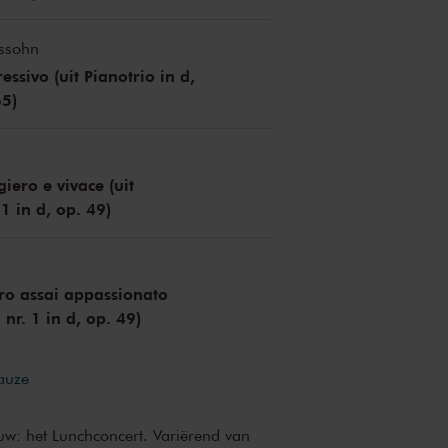
ssohn
ssivo (uit Pianotrio in d,
65)
iero e vivace (uit
 1 in d, op. 49)
gro assai appassionato
 nr. 1 in d, op. 49)
pauze
uw: het Lunchconcert. Variërend van