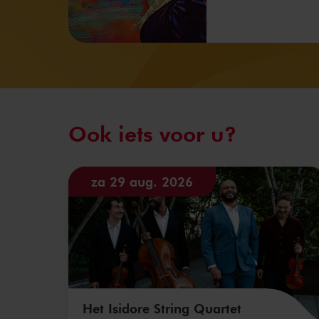
Ook iets voor u?
za 29 aug. 2026
Het Isidore String Quartet