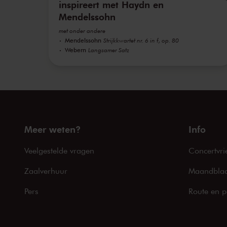
inspireert met Haydn en
Mendelssohn
met onder andere
Mendelssohn
Strijkkwartet nr. 6 in f, op. 80
Webern
Langsamer Satz
Meer weten?
Info
Veelgestelde vragen
Concertvri
Zaalverhuur
Maandblad
Pers
Route en p