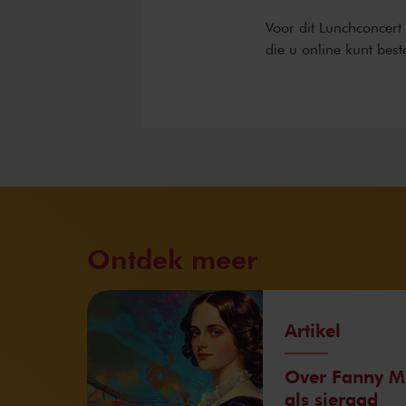
Voor dit Lunchconcert
die u online kunt best
Ontdek meer
Artikel
Over Fanny M
als sieraad