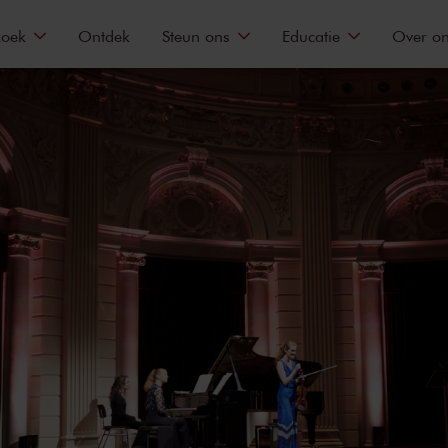
zoek
Ontdek
Steun ons
Educatie
Over o