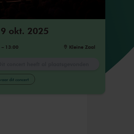
9 okt. 2025
0
–
13:00
Kleine Zaal
Dit concert heeft al plaatsgevonden
aar dit concert