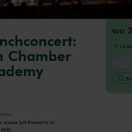
wo 2
unchconcert:
12:3
n Chamber
cademy
Bew
ssohn
 vivace (uit Pianotrio in
 465)