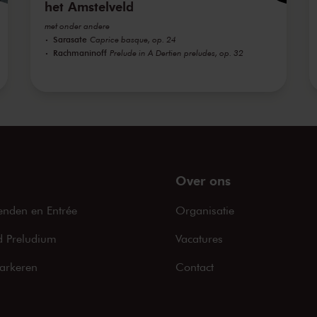
het Amstelveld
met onder andere
Sarasate
Caprice basque, op. 24
Rachmaninoff
Prelude in A Dertien preludes, op. 32
Over ons
enden en Entrée
Organisatie
 Preludium
Vacatures
arkeren
Contact