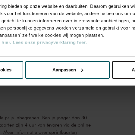
varing bieden op onze website en daarbuiten. Daarom gebruiken 
ma
jk voor het functioneren van de website, andere helpen ons om o
u gericht te kunnen informeren over interessante aanbiedingen, p
nbare repetities van het Koninklijk
en persoonlijke gegevens worden verzameld en gebruikt voor he
erten van conservatoriumensembles, tot
aanpassen' zelf welke cookies wij mogen plaatsen.
ormend talent. De programmering is zeer
hier.
Lees onze privacyverklaring hier.
t wils: klassieke en romantische muziek
u kunt ook kennismaken met hedendaags
nze website kunt u uw toestemming op elk moment wijzigen of i
ookies
Aanpassen
A
erden
die uw gegevens kunnen ontvangen en verwerken.
 de prijs inbegrepen. Ben je jonger dan 30
kaarten zijn 4 uur van tevoren via de online
r.
Meer informatie over sprintkaarten