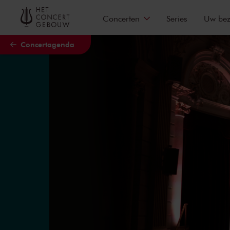
Naar hoofdcontent
Concerten
Series
Uw be
Concertagenda