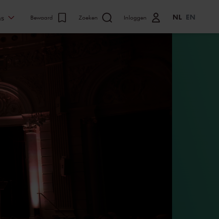
NL
EN
ns
Bewaard
Zoeken
Inloggen