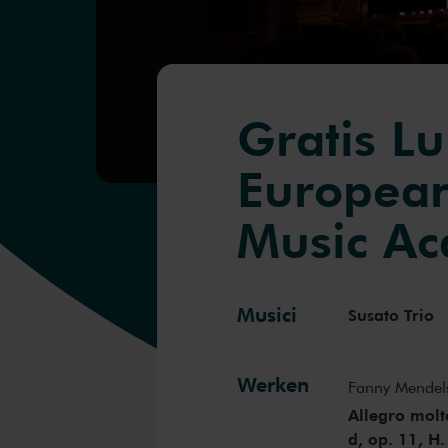
Gratis L
Europea
Music A
Musici
Susato Trio
Werken
Fanny Mendel
Allegro molto
d, op. 11, H.