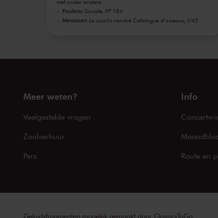
met onder andere
Poulenc
Sonate, FP 184
Messiaen
Le courlis cendré Catalogue d'oiseaux, I/42
Meer weten?
Info
Veelgestelde vragen
Concertvri
Zaalverhuur
Maandblad
Pers
Route en p
Geluidsfragmenten mogelijk gemaakt door
ClassicsToGo