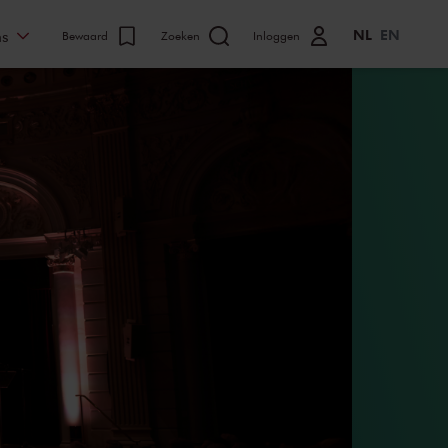
NL
EN
ns
Bewaard
Zoeken
Inloggen