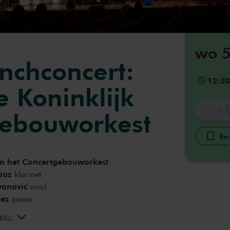
wo 5
unchconcert:
12:3
 Koninklijk
gebouworkest
Bew
n het Concertgebouworkest
íaz
klarinet
vanović
viool
dez
piano
nen
viool
sici
racci
cello