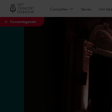
Naar hoofdcontent
Concerten
Series
Uw be
Concertagenda