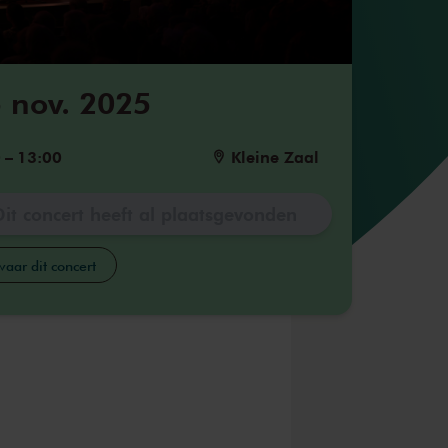
 nov. 2025
0
–
13:00
Kleine Zaal
Dit concert heeft al plaatsgevonden
aar dit concert