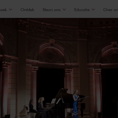
zoek
Ontdek
Steun ons
Educatie
Over o