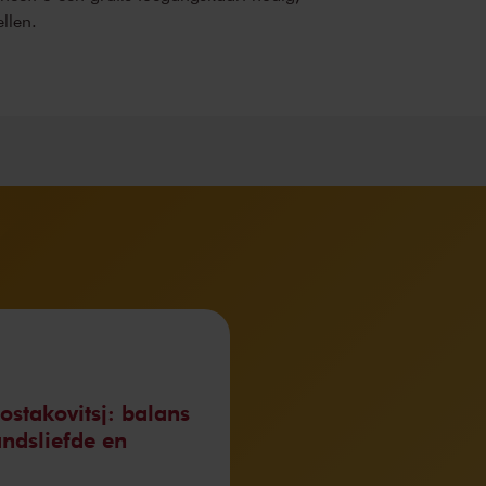
ellen.
ostakovitsj: balans
andsliefde en
g