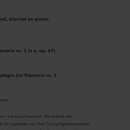
ool, klarinet en piano,
anotrio nr. 2 in e, op. 67)
Adagio (uit Pianotrio nr. 2
pauze
uw: het Lunchconcert. Variërend van
 tot repetities van het Concertgebouworkest