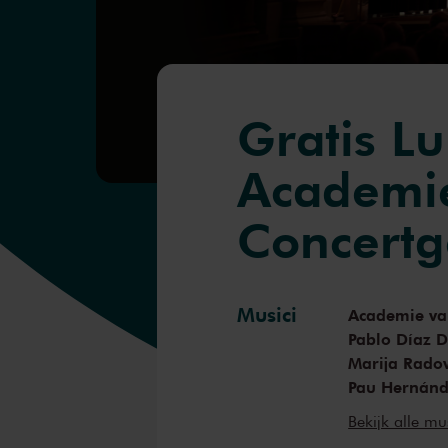
Gratis L
Academie
Concert
Musici
Academie va
Pablo Díaz D
Marija Rado
Pau Hernán
Pauli Paana
Bekijk alle mu
Leonardo Pet