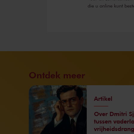
die u online kunt best
Ontdek meer
Artikel
Over Dmitri Sj
tussen vaderl
vrijheidsdran