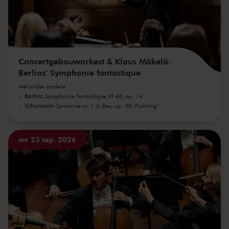
Concertgebouworkest & Klaus Mäkelä:
Berlioz' Symphonie fantastique
met onder andere
Berlioz
Symphonie fantastique, H 48, op. 14
Schumann
Symfonie nr. 1 in Bes, op. 38 'Frühling'
wo 23 sep. 2026