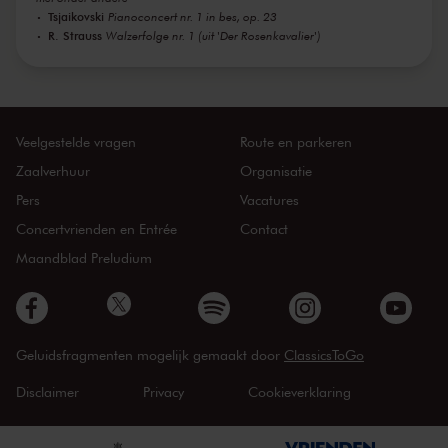
Tsjaikovski
Pianoconcert nr. 1 in bes, op. 23
R. Strauss
Walzerfolge nr. 1 (uit 'Der Rosenkavalier')
Veelgestelde vragen
Route en parkeren
Zaalverhuur
Organisatie
Pers
Vacatures
Concertvrienden en Entrée
Contact
Maandblad Preludium
Geluidsfragmenten mogelijk gemaakt door
ClassicsToGo
Disclaimer
Privacy
Cookieverklaring