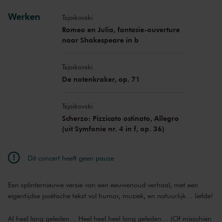
Werken
Tsjaikovski
Romeo en Julia, fantasie-ouverture
naar Shakespeare in b
Tsjaikovski
De notenkraker, op. 71
Tsjaikovski
Scherzo: Pizzicato ostinato, Allegro
(uit Symfonie nr. 4 in f, op. 36)
Dit concert heeft geen pauze
Een splinternieuwe versie van een eeuwenoud verhaal, met een
eigentijdse poëtische tekst vol humor, muziek, en natuurlijk… liefde!
Al heel lang geleden… Heel heel heel lang geleden… (Of misschien