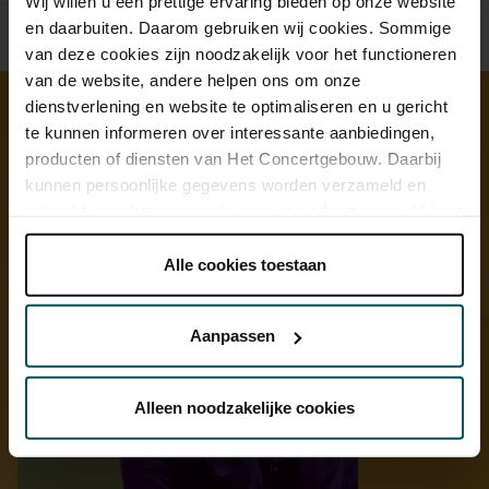
Wij willen u een prettige ervaring bieden op onze website
en daarbuiten. Daarom gebruiken wij cookies. Sommige
van deze cookies zijn noodzakelijk voor het functioneren
van de website, andere helpen ons om onze
dienstverlening en website te optimaliseren en u gericht
te kunnen informeren over interessante aanbiedingen,
Ontdek meer
producten of diensten van Het Concertgebouw. Daarbij
kunnen persoonlijke gegevens worden verzameld en
gebruikt voor het personaliseren van advertenties. U kunt
onder 'aanpassen' zelf welke cookies wij mogen
plaatsen.
Alle cookies toestaan
Lees onze cookieverklaring hier.
Lees onze
privacyverklaring hier.
Aanpassen
Via de
cookieverklaring
op onze website kunt u uw
toestemming op elk moment wijzigen of intrekken.
Alleen noodzakelijke cookies
We werken samen met
32 derden
die uw gegevens