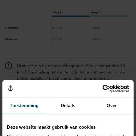
Rang 1
Rang 2
Standaard
€ 18,00
€ 10,00
Kinderen
€ 15,00
€ 10,00
Drankjes zijn bij de prijs inbegrepen. Ben je jonger dan 30
jaar? Eventuele sprintkaarten zijn 4 uur van tevoren via de
online bestelflow beschikbaar.
Meer informatie over
sprintkaarten
Prijzen zijn exclusief transactiekosten: € 5 per bestelling. Wilt
u rolstoelplaatsen bestellen? Mail naar
Toestemming
Details
Over
kassa@concertgebouw.nl of bel de Concertgebouwlijn op
020 – 671 83 45.
Deze website maakt gebruik van cookies