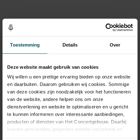
tot kamermuziek door jong aanstormend talent. De
programmering is zeer breed, en biedt voor ieder wat wils: klassieke
en romantische muziek komen volop aan bod, maar u kunt ook
Rang Standaard
kennismaken met hedendaags repertoire.
Vrij-concert
Met dank aan het F.d.B.v.K. Fannaråken Fonds.
Toestemming
Details
Over
Drankjes zijn niet bij de prijs inbegrepen. Ben je jonger dan
30 jaar? Eventuele sprintkaarten zijn 4 uur van tevoren via de
Deze website maakt gebruik van cookies
online bestelflow beschikbaar.
Meer informatie over
sprintkaarten
Wij willen u een prettige ervaring bieden op onze website
en daarbuiten. Daarom gebruiken wij cookies. Sommige
Voor dit Lunchconcert heeft u een gratis toegangskaart
van deze cookies zijn noodzakelijk voor het functioneren
nodig, die u online kunt bestellen.
van de website, andere helpen ons om onze
dienstverlening en website te optimaliseren en u gericht
te kunnen informeren over interessante aanbiedingen,
producten of diensten van Het Concertgebouw. Daarbij
kunnen persoonlijke gegevens worden verzameld en
gebruikt voor het personaliseren van advertenties. U kunt