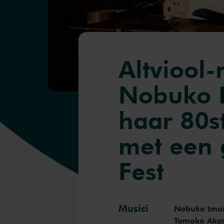
Altviool-
Nobuko I
haar 80s
met een 
Fest
Musici
Nobuko Ima
Tomoko Aka