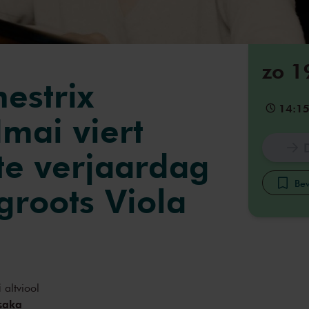
zo 1
nestrix
14:1
mai viert
te verjaardag
Bew
groots Viola
i
altviool
saka