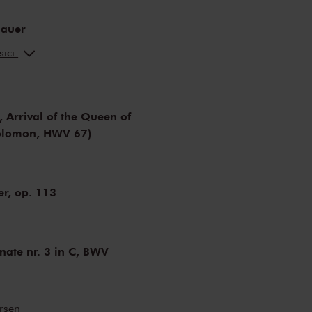
nauer
sici
ein
altviool
akawa
ng
, Arrival of the Queen of
noe
altviool
Solomon, HWV 67)
utic
out
altviool
r, op. 113
arsdottir
ncke
eizer
onate nr. 3 in C, BWV
u
er
a
rsen