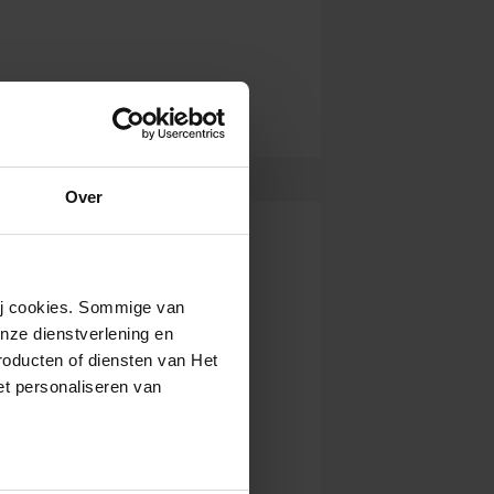
Over
wij cookies. Sommige van
nze dienstverlening en
roducten of diensten van Het
t personaliseren van
ntrekken.