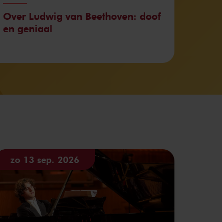
Over Ludwig van Beethoven: doof
en geniaal
zo 13 sep. 2026