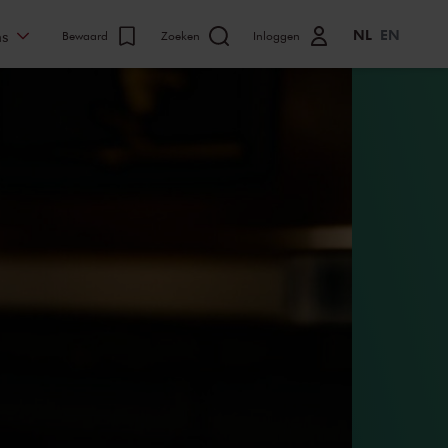
NL
EN
ns
Bewaard
Zoeken
Inloggen