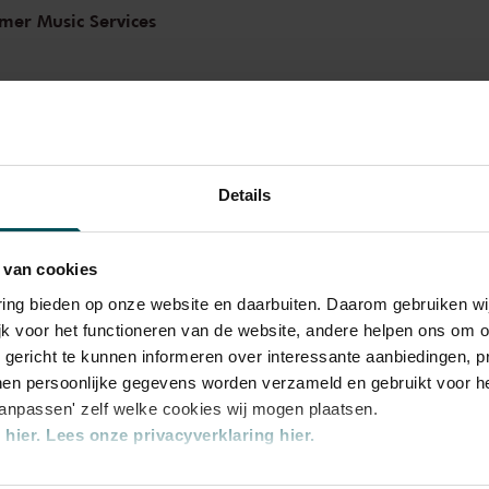
andere Philips en BIS. Als professor aan de
mer Music Services
 Kronau, Genève en Madrid, leverde zij ook
ltviolisten af.
 altvioolrepertoire
enis ontstonden originele composities voor
nt. Dus boog het groeiende leger aan
Details
ver transcripties, zoals Brahms’ eigen
nde
Eerste klarinetsonate
(Timothy Ridout), en
 van cookies
ata
, hier gespeeld door Diyang Mei,
lharmoniker. Imai zelf speelt de
Märchenbilder
varing bieden op onze website en daarbuiten. Daarom gebruiken 
iolisten samen openen en sluiten met
jk voor het functioneren van de website, andere helpen ons om o
u gericht te kunnen informeren over interessante aanbiedingen, p
ch.
en persoonlijke gegevens worden verzameld en gebruikt voor he
aanpassen' zelf welke cookies wij mogen plaatsen.
hier.
Lees onze privacyverklaring hier.
90
nze website kunt u uw toestemming op elk moment wijzigen of i