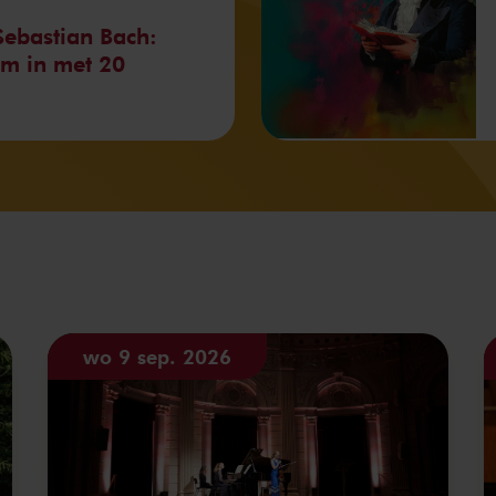
ebastian Bach:
om in met 20
wo 9 sep. 2026