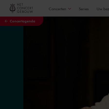
Naar hoofdcontent
Concerten
Series
Uw be
Concertagenda