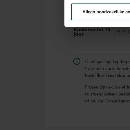
Online sprint tot
Alleen noodzakelijke c
€ 16,
30 jaar
We werken samen met
32 d
Kinderen tot 15
€ 15,
jaar
Drankjes zijn bij de p
Eventuele sprintkaarte
bestelflow beschikbaa
Prijzen zijn exclusief 
rolstoelplaatsen best
of bel de Concertgeb