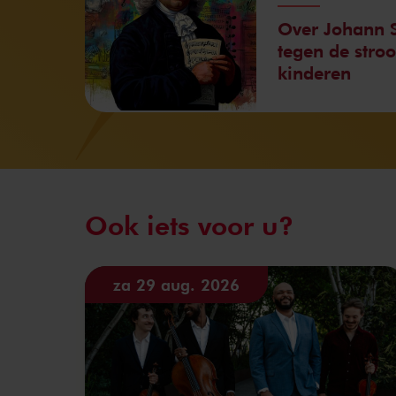
Over Johann S
tegen de stro
kinderen
Ook iets voor u?
za 29 aug. 2026