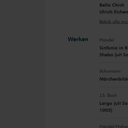
Bella Chich
Ulrich Eiche
Luosha Fang
Bekijk alle mu
Mariko Hara
Veit Hertenst
Werken
Mekumi Kas
Händel
Wenting Ka
Sinfonia in B
Takehiro Ko
Sheba (uit 
Hayang Park
Macarena Pes
Schumann
Timothy Rid
Märchenbilde
Peijun Xu
Asdis Valdim
Andreas Rei
J.S. Bach
Verena Schw
Largo (uit S
Chen-Ying L
1005)
Daniela Piep
Takashi Okit
Händel/Halvo