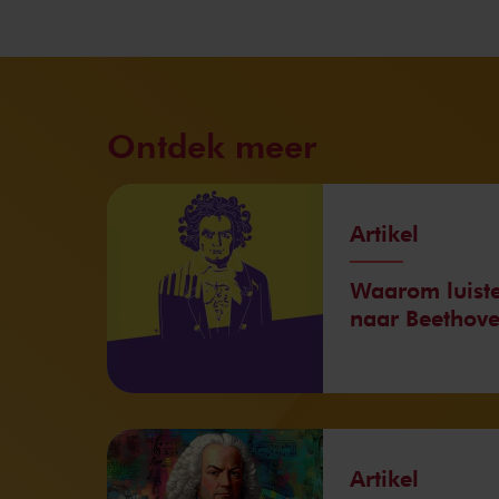
Ontdek meer
Artikel
Waarom luiste
naar Beethov
Artikel