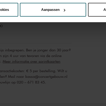
ookies
Aanpassen
A
00
erden
die uw gegevens kunnen ontvangen en verwerken.
00
rijs inbegrepen. Ben je jonger dan 30 jaar?
n zijn 4 uur van tevoren via de online
r.
Meer informatie over sprintkaarten
transactiekosten: € 5 per bestelling. Wilt u
ellen? Mail naar kassa@concertgebouw.nl
ouwlijn op 020 – 671 83 45.