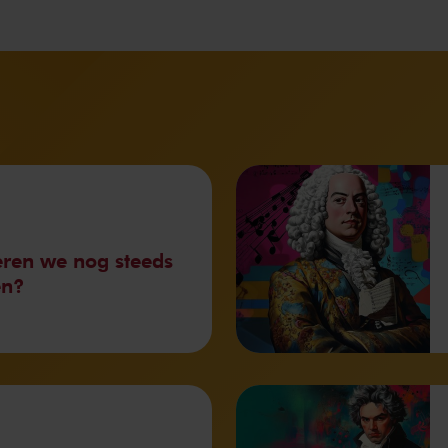
ren we nog steeds
en?