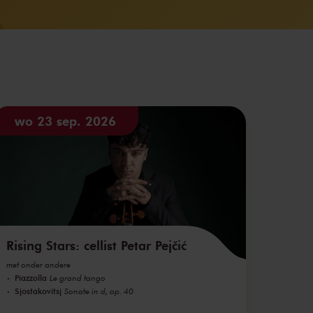
wo 23 sep. 2026
Rising Stars: cellist Petar Pejčić
met onder andere
Piazzolla
Le grand tango
Sjostakovitsj
Sonate in d, op. 40