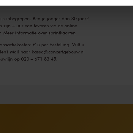
rijs inbegrepen. Ben je jonger dan 30 jaar?
n zijn 4 uur van tevoren via de online
r.
Meer informatie over sprintkaarten
transactiekosten: € 5 per bestelling. Wilt u
ellen? Mail naar kassa@concertgebouw.nl
ouwlijn op 020 – 671 83 45.