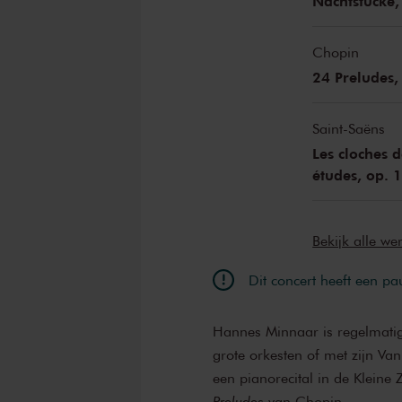
Nachtstücke,
Chopin
24 Preludes,
Saint-Saëns
Les cloches d
études, op. 1
Bekijk alle w
Dit concert heeft een pa
Hannes Minnaar is regelmatig 
grote orkesten of met zijn Van 
een pianorecital in de Kleine 
Preludes
van Chopin.