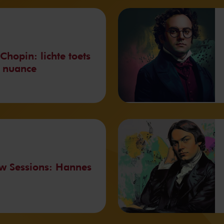
Chopin: lichte toets
 nuance
w Sessions: Hannes