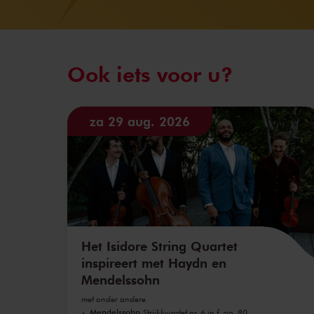
Ook iets voor u?
za 29 aug. 2026
Het Isidore String Quartet
inspireert met Haydn en
Mendelssohn
met onder andere
Mendelssohn
Strijkkwartet nr. 6 in f, op. 80