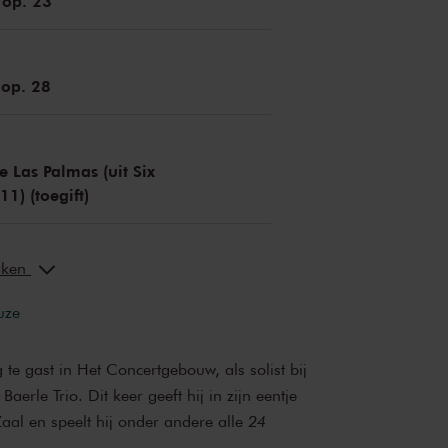
 op. 23
 op. 28
e Las Palmas (uit Six
11) (toegift)
erken
uze
te gast in Het Concertgebouw, als solist bij
Baerle Trio. Dit keer geeft hij in zijn eentje
Zaal en speelt hij onder andere alle
24