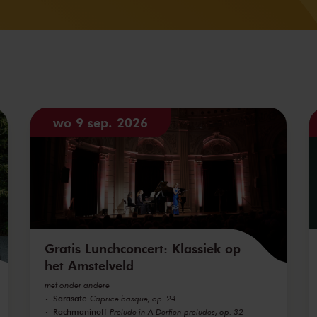
wo 9 sep. 2026
Gratis Lunchconcert: Klassiek op
het Amstelveld
met onder andere
Sarasate
Caprice basque, op. 24
Rachmaninoff
Prelude in A Dertien preludes, op. 32