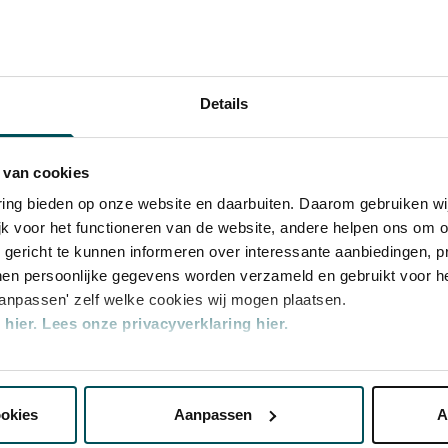
en klein wonder'. Aldus Jan Wijn, Nederlands
 de leraar was van Hannes Minnaar. De
ierentwintig werelden, die samen een
hopin droeg de
24 Preludes
op aan zijn vriend
milie van de bekende pianobouwer Pleyel.
Details
huberts technisch meest veeleisende
Rang 2
Rang 3
-fantasie,
en Schumanns donkere
 van cookies
varing bieden op onze website en daarbuiten. Daarom gebruiken 
€ 39,00
€ 32,00
jk voor het functioneren van de website, andere helpen ons om o
u gericht te kunnen informeren over interessante aanbiedingen, p
en persoonlijke gegevens worden verzameld en gebruikt voor he
€ 31,20
€ 25,60
aanpassen' zelf welke cookies wij mogen plaatsen.
hier.
Lees onze privacyverklaring hier.
nze website kunt u uw toestemming op elk moment wijzigen of i
oterij bestelt u voor dit concert kaarten met 50%
ookies
Aanpassen
A
erden
die uw gegevens kunnen ontvangen en verwerken.