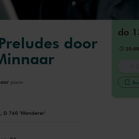
do 1
Preludes door
20:0
Minnaar
naar
piano
Bew
C, D 760 'Wanderer'