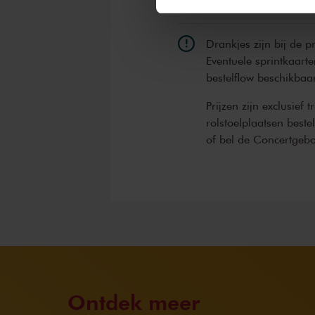
Drankjes zijn bij de p
Eventuele sprintkaarte
bestelflow beschikbaa
Prijzen zijn exclusief 
rolstoelplaatsen best
of bel de Concertgeb
Ontdek meer