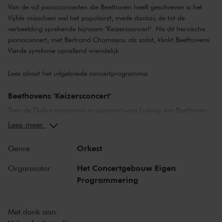
Van de vijf pianoconcerten die Beethoven heeft geschreven is het
Vijfde
misschien wel het populairst, mede dankzij de tot de
verbeelding sprekende bijnaam ‘Keizersconcert’. Na dit heroïsche
pianoconcert, met Bertrand Chamayou als solist, klinkt Beethovens
Vierde symfonie
opvallend vriendelijk.
Lees alvast het uitgebreide concertprogramma
Beethovens 'Keizersconcert'
Toen de Duitse componist en pianovirtuoos Ludwig van Beethoven
zijn
Vijfde pianoconcert
voltooide in 1809 was hij bijna volledig
Lees meer
doof. Hij zou het concert nooit in het openbaar uitvoeren en met
zijn gehoor kwam het niet meer goed. De naar Napoleon
Orkest
Genre
verwijzende bijnaam ‘Keizersconcert’ is niet van Beethoven zelf,
maar past wel goed bij de grootse opzet en het heroïsche karakter
Het Concertgebouw Eigen
Organisator
van het concert. Imposante, meeslepende muziek met een prachtig
Programmering
meditatief middendeel, vanavond met solist Bertrand Chamayou.
Symfonie nr. 4
Met dank aan: