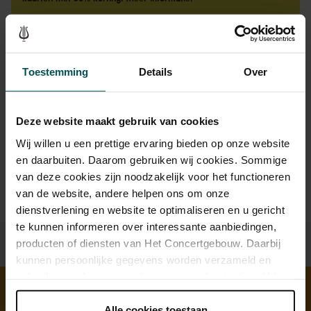
Drankjes zijn bij de prijs inbegrepen. Ben je jonger dan 30
Toestemming
Details
Over
jaar? Eventuele sprintkaarten zijn 4 uur van tevoren via de
online bestelflow beschikbaar.
Meer informatie over
sprintkaarten
Deze website maakt gebruik van cookies
Prijzen zijn exclusief transactiekosten: € 5 per bestelling. Wilt
Wij willen u een prettige ervaring bieden op onze website
u rolstoelplaatsen bestellen? Mail naar
kassa@concertgebouw.nl of bel de Concertgebouwlijn op
en daarbuiten. Daarom gebruiken wij cookies. Sommige
020 – 671 83 45.
van deze cookies zijn noodzakelijk voor het functioneren
van de website, andere helpen ons om onze
dienstverlening en website te optimaliseren en u gericht
te kunnen informeren over interessante aanbiedingen,
producten of diensten van Het Concertgebouw. Daarbij
kunnen persoonlijke gegevens worden verzameld en
gebruikt voor het personaliseren van advertenties. U kunt
onder 'aanpassen' zelf welke cookies wij mogen
plaatsen.
Alle cookies toestaan