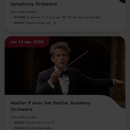
Symphony Orchestra
met onder andere
Dvořák
Symfonie nr. 9 in e, op. 95 'Uit de Nieuwe Wereld'
Barber
Vioolconcert, op. 14
ma 14 sep. 2026
Mahler 9 door het Mahler Academy
Orchestra
met onder andere
Mahler
Symfonie nr. 9 in D
Mahler
Kindertotenlieder