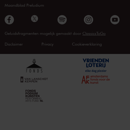
Maandblad Preludium
Geluidsfragmenten mogelijk gemaakt door
ClassicsToGo
Disclaimer
Privacy
Cookieverklaring