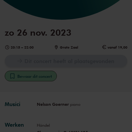
zo 26 nov. 2023
20:15
–
22:00
Grote Zaal
vanaf 19,00
Dit concert heeft al plaatsgevonden
Bewaar dit concert
Musici
Nelson Goerner
piano
Werken
Händel