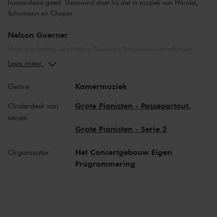
humanitaire geest. Vanavond doet hij dat in muziek van Händel,
Schumann en Chopin.
Nelson Goerner
Naar aanleiding van Nelson Goerners Schumann-vertolkingen
werd zijn adembenemende muzikaliteit geroemd, gecombineerd
Lees meer
met een groot hart en een humanitaire geest. De Argentijnse
pianist, groot bewonderaar van Martha Argerich en Radu Lupu,
Kamermuziek
Genre
kiest voor zijn recital van vanavond een rijkgeschakeerd
programma, want als het op muziek aankomt denkt hij niet in
Grote Pianisten - Passepartout,
Onderdeel van
termen van nationaliteit. ‘Een musicus is per definitie een persoon
series
uit alle landen.’
Grote Pianisten - Serie 2
Schumann en Chopin
Het Concertgebouw Eigen
Organisator
Het bijbelse bondgenootschap rond koning David, inspiratiebron
Programmering
voor de jonge Schumann, zweeft tussen fictie en realiteit. In
Schumanns visie stond de groep symbool voor het verzet tegen de
steriele, conventionele academische wetten. Dat leidde – in de ware
romantische geest – tot zijn originele
Davidsbündlertänze
op. 6.
Ook op en top romantisch zijn de vier ballades van Chopin. De vier