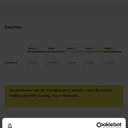
werken zijn heel verschillend, van de beroemde
Eerste Ballade
tot de
hondsmoeilijke
Vierde
. Geweldig, onverwoestbaar pianorepertoire
dat in goed handen is bij Nelson Goerner.
Kaarten
Rang 1+
Rang 1
Rang 2
Rang 3
Rang 4
Standaard
€ 49,00
€ 39,00
€ 35,00
€ 25,00
€ 19,00
Als deelnemer van de VriendenLoterij bestelt u voor dit concert
kaarten met 50% korting.
Meer informatie.
Drankjes zijn bij de prijs inbegrepen. Ben je jonger dan 30
jaar? Eventuele sprintkaarten zijn 4 uur van tevoren via de