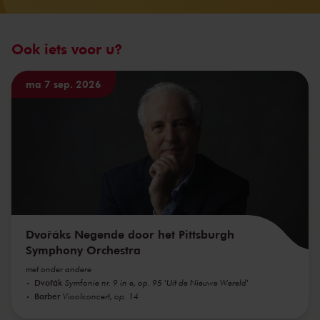
Ook iets voor u?
ma 7 sep. 2026
Dvořáks Negende door het Pittsburgh
Symphony Orchestra
met onder andere
Dvořák
Symfonie nr. 9 in e, op. 95 'Uit de Nieuwe Wereld'
Barber
Vioolconcert, op. 14