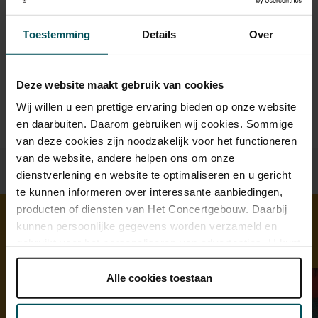
online bestelflow beschikbaar.
Meer informatie over
sprintkaarten
Toestemming
Details
Over
Prijzen zijn exclusief transactiekosten: € 5 per bestelling. Wilt
u rolstoelplaatsen bestellen? Mail naar
kassa@concertgebouw.nl of bel de Concertgebouwlijn op
Deze website maakt gebruik van cookies
020 – 671 83 45.
Wij willen u een prettige ervaring bieden op onze website
en daarbuiten. Daarom gebruiken wij cookies. Sommige
van deze cookies zijn noodzakelijk voor het functioneren
van de website, andere helpen ons om onze
dienstverlening en website te optimaliseren en u gericht
te kunnen informeren over interessante aanbiedingen,
producten of diensten van Het Concertgebouw. Daarbij
kunnen persoonlijke gegevens worden verzameld en
gebruikt voor het personaliseren van advertenties. U kunt
Ontdek meer
onder 'aanpassen' zelf welke cookies wij mogen
plaatsen.
Alle cookies toestaan
Lees onze cookieverklaring hier.
Lees onze
privacyverklaring hier.