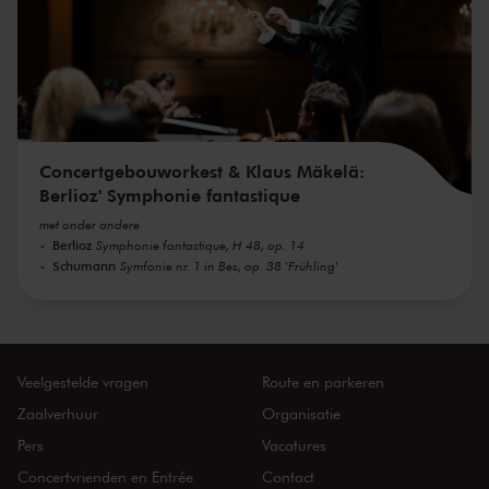
Concertgebouworkest & Klaus Mäkelä:
Berlioz' Symphonie fantastique
met onder andere
Berlioz
Symphonie fantastique, H 48, op. 14
Schumann
Symfonie nr. 1 in Bes, op. 38 'Frühling'
Veelgestelde vragen
Route en parkeren
Zaalverhuur
Organisatie
Pers
Vacatures
Concertvrienden en Entrée
Contact