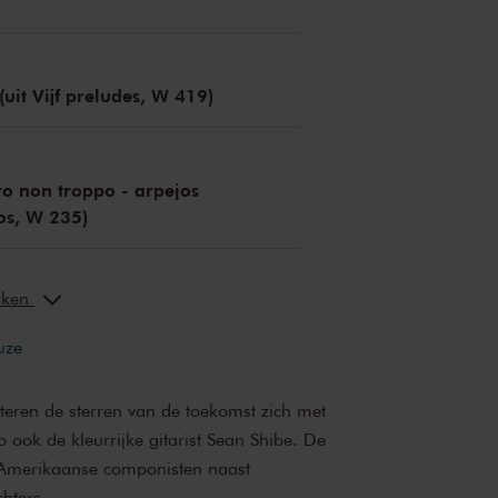
l
(uit Vijf preludes, W 419)
gro non troppo - arpejos
dos, W 235)
erken
uze
nteren de sterren van de toekomst zich met
ook de kleurrijke gitarist Sean Shibe. De
-Amerikaanse componisten naast
hters.