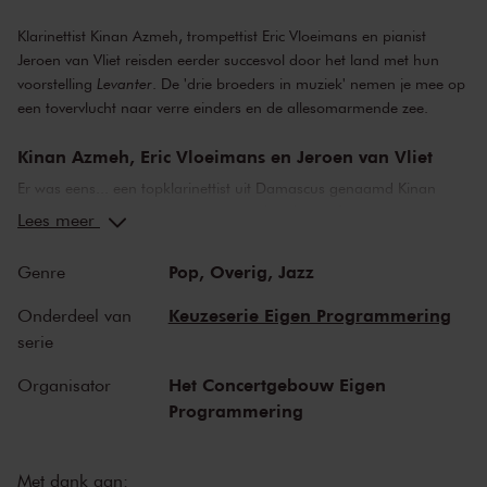
Klarinettist Kinan Azmeh, trompettist Eric Vloeimans en pianist
Jeroen van Vliet reisden eerder succesvol door het land met hun
voorstelling
Levanter
. De 'drie broeders in muziek' nemen je mee op
een tovervlucht naar verre einders en de allesomarmende zee.
Kinan Azmeh, Eric Vloeimans en Jeroen van Vliet
Er was eens... een topklarinettist uit Damascus genaamd Kinan
Azmeh die in 2012 van de
Europe Cultural Foundation
de kans
Lees meer
kreeg om één musicus uit te nodigen voor een speciaal project in
Amsterdam. Kinan nodigde daarvoor onze eigen toptrompettist Eric
Pop,
Overig,
Jazz
Genre
Vloeimans uit, die al lange tijd door oosterse klanken is
gefascineerd. De muzikale kennismaking klikte meteen, alsof ze
Keuzeserie Eigen Programmering
Onderdeel van
elkaar al eeuwen kenden. Beiden wilden meer en daarop volgde
serie
hun tournee door Nederland, samen met pianist Jeroen van Vliet.
Het programma
Levanter
was een daverend succes dat nog bij
Het Concertgebouw Eigen
Organisator
velen naklinkt. De synergie tussen de musici bleek zo sterk dat een
Programmering
nieuwe samenwerking niet kon uitblijven.
Hagelnieuw repertoire
Met dank aan: