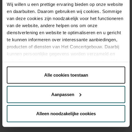
Wij willen u een prettige ervaring bieden op onze website
Als deelnemer van de VriendenLoterij bestelt u voor dit concert
en daarbuiten. Daarom gebruiken wij cookies. Sommige
kaarten met 50% korting.
Meer informatie.
van deze cookies zijn noodzakelijk voor het functioneren
van de website, andere helpen ons om onze
dienstverlening en website te optimaliseren en u gericht
te kunnen informeren over interessante aanbiedingen,
Drankjes zijn bij de prijs inbegrepen. Ben je jonger dan 30
producten of diensten van Het Concertgebouw. Daarbij
jaar? Eventuele sprintkaarten zijn 4 uur van tevoren via de
kunnen persoonlijke gegevens worden verzameld en
online bestelflow beschikbaar.
Meer informatie over
sprintkaarten
gebruikt voor het personaliseren van advertenties. U kunt
onder 'aanpassen' zelf welke cookies wij mogen
Prijzen zijn exclusief transactiekosten: € 5 per bestelling. Wilt
plaatsen.
Alle cookies toestaan
u rolstoelplaatsen bestellen? Mail naar
Lees onze cookieverklaring hier.
Lees onze
kassa@concertgebouw.nl of bel de Concertgebouwlijn op
privacyverklaring hier.
020 – 671 83 45.
Aanpassen
Via de
cookieverklaring
op onze website kunt u uw
toestemming op elk moment wijzigen of intrekken.
Alleen noodzakelijke cookies
We werken samen met
32 derden
die uw gegevens