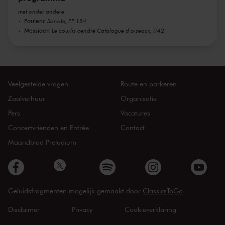
met onder andere
Poulenc
Sonate, FP 184
Messiaen
Le courlis cendré Catalogue d'oiseaux, I/42
Veelgestelde vragen
Route en parkeren
Zaalverhuur
Organisatie
Pers
Vacatures
Concertvrienden en Entrée
Contact
Maandblad Preludium
Geluidsfragmenten mogelijk gemaakt door
ClassicsToGo
Disclaimer
Privacy
Cookieverklaring