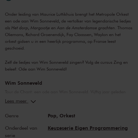
Onder leiding van Maurice Luttikhuis brengt het Metropole Orkest
een ode aan Wim Sonneveld, de vertolker van legendarische liedjes
als
Het dorp
,
Margootje
en
Aan de Amsterdamse grachten
. Thomas
Oliemans, Richard Groenendijk, Fay Claassen, Waylon en het
orkest gidsen u in een heerlijk programma, op Franse leest
geschoeid.
Zelf de liedjes van Wim Sonneveld zingen? Volg de cursus
Zing en
beleef: Ode aan Wim Sonneveld
!
Wim Sonneveld
Tour de Chant: een ode aan Wim Sonneveld. Vijftig jaar geleden
ging de Nederlandse cabaretier op weg om met het Metropole
Lees meer
Orkest een voorbespreking te houden voor de Tour de Chant die hij
al jaren in gedachten had. Onderweg kreeg hij in de auto een
Pop,
Orkest
Genre
hartaanval en werd door twee lifters die hij had opgepikt naar het
ziekenhuis gebracht. Daar overleed hij ruim twee weken later aan
Keuzeserie Eigen Programmering
Onderdeel van
een tweede hartaanval. Vijftig jaar naar dato speelt het Metropole
serie