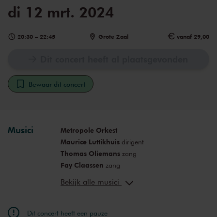
di 12 mrt. 2024
20:30
–
22:45
Grote Zaal
vanaf 29,00
Dit concert heeft al plaatsgevonden
Bewaar dit concert
Musici
Metropole Orkest
Maurice Luttikhuis
dirigent
Thomas Oliemans
zang
Fay Claassen
zang
Waylon
zang
Bekijk alle musici
Richard Groenendijk
zang
Dit concert heeft een pauze