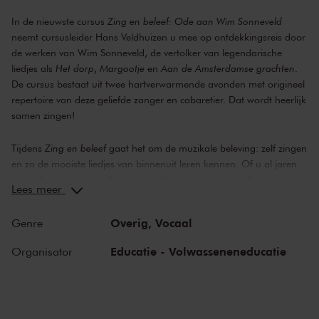
In de nieuwste cursus
Zing en beleef: Ode aan Wim Sonneveld
neemt cursusleider Hans Veldhuizen u mee op ontdekkingsreis door
de werken van Wim Sonneveld, de vertolker van legendarische
liedjes als
Het dorp
,
Margootje
en
Aan de Amsterdamse grachten
.
De cursus bestaat uit twee hartverwarmende avonden met origineel
repertoire van deze geliefde zanger en cabaretier. Dat wordt heerlijk
samen zingen!
Tijdens
Zing en beleef
gaat het om de muzikale beleving: zelf zingen
en zo de mooiste liedjes van binnenuit leren kennen. Of u al jaren
in een koor zingt, een fanatiek badkamerartiest bent of misschien
Lees meer
nog nooit gezongen heeft: iedereen is welkom. Laat u meenemen in
de wereld van Wim Sonneveld en geniet van deze unieke cursus
Overig,
Vocaal
Genre
samen met uw medecursisten in Het Concertgebouw. Na het
intense zingen is het tijd om achterover te leunen en te genieten van
Educatie - Volwasseneneducatie
Organisator
het concert in de Grote Zaal op
12 maart
.
Bestel op tijd kaarten
voor dit concert, voordat het is uitverkocht!
Tijdens deze cursus nodigen we drie stemtypen (in plaats van vier)