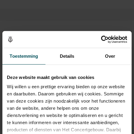
uit om deel te nemen, namelijk: sopraan, alt en bariton.
Data en tijden:
- Maandag 4 mrt 20.00 tot 22.00 uur
Kaarten
- Maandag 11 mrt 20.00 tot 22.00 uur
Toestemming
Details
Over
- Dinsdag 12 mrt 20.15 tot 22.35 uur Concert
Rang Standaard
Wim Sonneveld -
Tour de Chant
(optioneel)
Standaard
€ 24,00
De cursus kost € 24 per cursusavond of € 48 voor de hele cursus.
Deze website maakt gebruik van cookies
Via deze pagina kunt u een losse cursusavond bestellen. U kunt ook
Wij willen u een prettige ervaring bieden op onze website
de volledige cursus van twee avonden én het concert bestellen, dat
en daarbuiten. Daarom gebruiken wij cookies. Sommige
Drankjes zijn bij de prijs inbegrepen. Ben je jonger dan 30
kan via
deze pagina
.
van deze cookies zijn noodzakelijk voor het functioneren
jaar? Eventuele sprintkaarten zijn 4 uur van tevoren via de
van de website, andere helpen ons om onze
online bestelflow beschikbaar.
Meer informatie over
sprintkaarten
dienstverlening en website te optimaliseren en u gericht
te kunnen informeren over interessante aanbiedingen,
Prijzen zijn exclusief transactiekosten: € 5 per bestelling. Wilt
producten of diensten van Het Concertgebouw. Daarbij
u rolstoelplaatsen bestellen? Mail naar