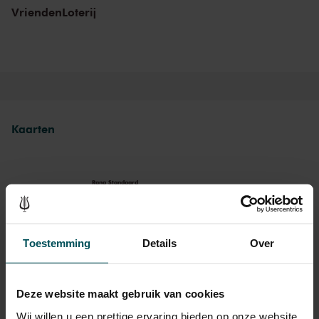
Gündüz, cellist Adèle Viret en David González Arnesto op drums.
VriendenLoterij
De poëzie wordt voorgedragen door Munzer Al Kaddour.
Met dank aan de Stichting Ammodo.
Kaarten
Rang Standaard
Standaard
€ 15,00
Toestemming
Details
Over
Als deelnemer van de VriendenLoterij bestelt u voor dit concert
Deze website maakt gebruik van cookies
kaarten met 50% korting.
Meer informatie.
Wij willen u een prettige ervaring bieden op onze website