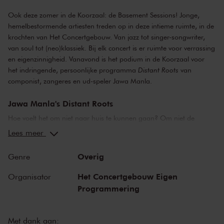
Ook deze zomer in de Koorzaal: de Basement Sessions! Jonge,
hemelbestormende artiesten treden op in deze intieme ruimte, in de
krochten van Het Concertgebouw. Van jazz tot singer-songwriter,
van soul tot (neo)klassiek. Bij elk concert is er ruimte voor verrassing
en eigenzinnigheid. Vanavond is het podium in de Koorzaal voor
het indringende, persoonlijke programma
Distant Roots
van
componist, zangeres en ud-speler Jawa Manla.
Jawa Manla's Distant Roots
Hoe voelt het om niet naar huis te kunnen gaan? Om niet de
straten, bomen en pleinen te kunnen zien van de plaats waar je
Lees meer
opgroeide? Jawa Manla voelt elke dag hoe het is om je moederland
achter te laten. Op haar nieuwe album
Distant Roots
verklankt ze
Overig
Genre
deze emoties in muziek, met een hoofdrol voor Arabische poëzie.
Het was deze Arabische poëzie die aan Jawa de inspiratie gaf om
Het Concertgebouw Eigen
Organisator
Distant Roots
te componeren. Ze vertelt: 'De poëzie voegde aan de
Programmering
muziek de glans toe die ik zocht, en vormde de muziek precies zoals
ik het me had voorgesteld'. Vanavond hoort u stukken van
Distant
Roots
uitgevoerd door Jawa Manla, Kemençe-speler Elif Cenvfza
Met dank aan: