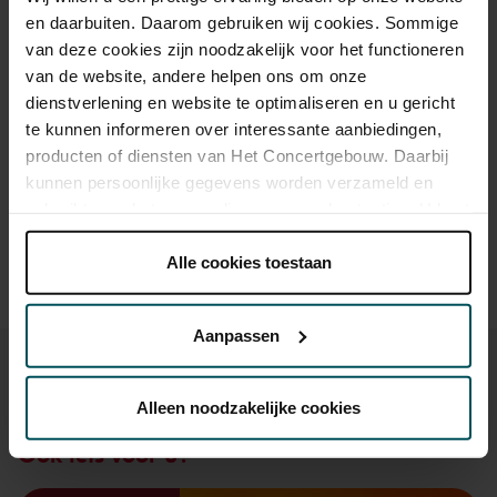
en daarbuiten. Daarom gebruiken wij cookies. Sommige
van deze cookies zijn noodzakelijk voor het functioneren
Drankjes zijn bij de prijs inbegrepen. Ben je jonger dan 30
van de website, andere helpen ons om onze
jaar? Eventuele sprintkaarten zijn 4 uur van tevoren via de
dienstverlening en website te optimaliseren en u gericht
online bestelflow beschikbaar.
Meer informatie over
te kunnen informeren over interessante aanbiedingen,
sprintkaarten
producten of diensten van Het Concertgebouw. Daarbij
Prijzen zijn exclusief transactiekosten: € 5 per bestelling. Wilt
kunnen persoonlijke gegevens worden verzameld en
u rolstoelplaatsen bestellen? Mail naar
gebruikt voor het personaliseren van advertenties. U kunt
kassa@concertgebouw.nl of bel de Concertgebouwlijn op
onder 'aanpassen' zelf welke cookies wij mogen
020 – 671 83 45.
plaatsen.
Alle cookies toestaan
Lees onze cookieverklaring hier.
Lees onze
privacyverklaring hier.
Aanpassen
Via de
cookieverklaring
op onze website kunt u uw
toestemming op elk moment wijzigen of intrekken.
Alleen noodzakelijke cookies
Ook iets voor u?
We werken samen met
32 derden
die uw gegevens