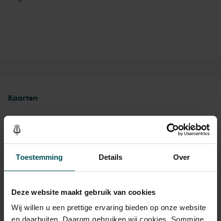
verstandelijke beperking.
Kaarten
Rang Standaard
Toestemming
Details
Over
Standaard
€ 18,00
Online sprint t/m 30 jaar
€ 16,00
Deze website maakt gebruik van cookies
Kinderen t/m 12 jaar
€ 17,00
Wij willen u een prettige ervaring bieden op onze website
en daarbuiten. Daarom gebruiken wij cookies. Sommige