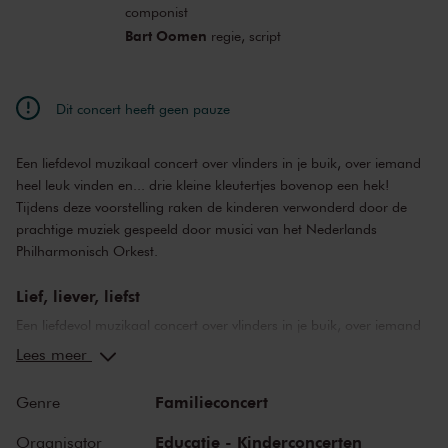
componist
Bart Oomen
regie, script
Dit concert heeft geen pauze
Een liefdevol muzikaal concert over vlinders in je buik, over iemand
heel leuk vinden en... drie kleine kleutertjes bovenop een hek!
Tijdens deze voorstelling raken de kinderen verwonderd door de
prachtige muziek gespeeld door musici van het Nederlands
Philharmonisch Orkest.
Lief, liever, liefst
Een liefdevol muzikaal concert over vlinders in je buik, over iemand
heel leuk vinden en... drie kleine kleutertjes bovenop een hek!
Lees meer
Tijdens deze voorstelling raken de kinderen verwonderd door de
prachtige muziek gespeeld door musici van het Nederlands
Familieconcert
Genre
Philharmonisch Orkest. Een krachtige voorstelling voor peuters van
2 tot 4 jaar. Deze voorstelling is ook geschikt voor mensen met een
Educatie - Kinderconcerten
Organisator