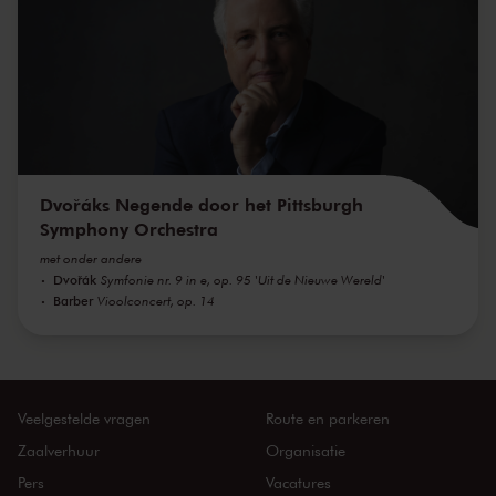
Dvořáks Negende door het Pittsburgh
Symphony Orchestra
met onder andere
Dvořák
Symfonie nr. 9 in e, op. 95 'Uit de Nieuwe Wereld'
Barber
Vioolconcert, op. 14
Veelgestelde vragen
Route en parkeren
Zaalverhuur
Organisatie
Pers
Vacatures