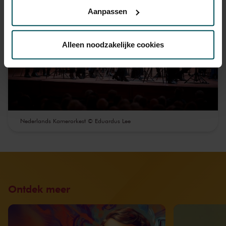
privacyverklaring hier.
Aanpassen
Via de
cookieverklaring
op onze website kunt u uw
toestemming op elk moment wijzigen of intrekken.
Alleen noodzakelijke cookies
We werken samen met
32 derden
die uw gegevens
kunnen ontvangen en verwerken.
Nederlands Kamerorkest © Eduardus Lee
Ontdek meer