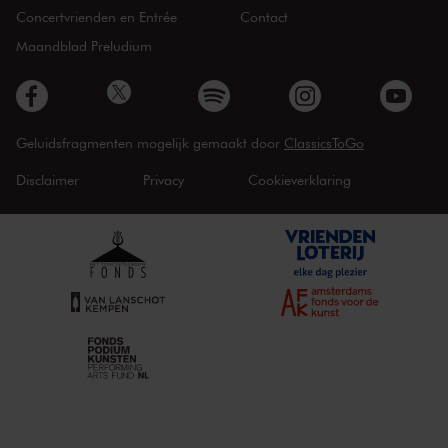
Concertvrienden en Entrée
Contact
Maandblad Preludium
Geluidsfragmenten mogelijk gemaakt door
ClassicsToGo
Disclaimer
Privacy
Cookieverklaring