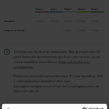
Rang 1+
Rang 1
Rang 2
Rang 3
Rang 4
Standaard
€ 56,00
€ 47,50
€ 41,00
€ 33,50
€ 25,50
Jongeren tot 30 jaar
€ 18,00
€ 18,00
€ 18,00
Drankjes zijn bij de prijs inbegrepen. Ben je jonger dan 30
jaar? Eventuele sprintkaarten zijn 4 uur van tevoren via de
online bestelflow beschikbaar.
Meer informatie over
sprintkaarten
Prijzen zijn exclusief transactiekosten: € 5 per bestelling. Wilt
u rolstoelplaatsen bestellen? Mail naar
kassa@concertgebouw.nl of bel de Concertgebouwlijn op
020 – 671 83 45.