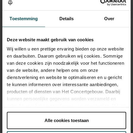
Toestemming
Details
Over
Beeld en geluid
Deze website maakt gebruik van cookies
Wij willen u een prettige ervaring bieden op onze website
en daarbuiten. Daarom gebruiken wij cookies. Sommige
van deze cookies zijn noodzakelijk voor het functioneren
van de website, andere helpen ons om onze
dienstverlening en website te optimaliseren en u gericht
te kunnen informeren over interessante aanbiedingen,
producten of diensten van Het Concertgebouw. Daarbij
kunnen persoonlijke gegevens worden verzameld en
gebruikt voor het personaliseren van advertenties. U kunt
onder 'aanpassen' zelf welke cookies wij mogen
Gordan Nikolic © Lisanne Soetebroek
plaatsen.
Alle cookies toestaan
Lees onze cookieverklaring hier.
Lees onze