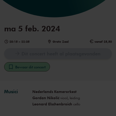
ma 5 feb. 2024
20:15
–
22:35
Grote Zaal
vanaf 25,50
Dit concert heeft al plaatsgevonden
Bewaar dit concert
Musici
Nederlands Kamerorkest
Gordan Nikolić
viool, leiding
Leonard Elschenbroich
cello