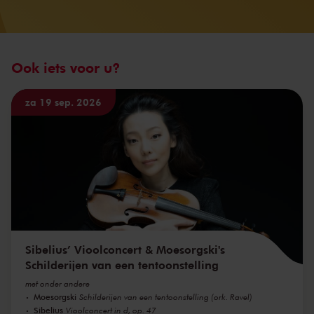
Ook iets voor u?
za 19 sep. 2026
Sibelius’ Vioolconcert & Moesorgski's
Schilderijen van een tentoonstelling
met onder andere
Moesorgski
Schilderijen van een tentoonstelling (ork. Ravel)
Sibelius
Vioolconcert in d, op. 47