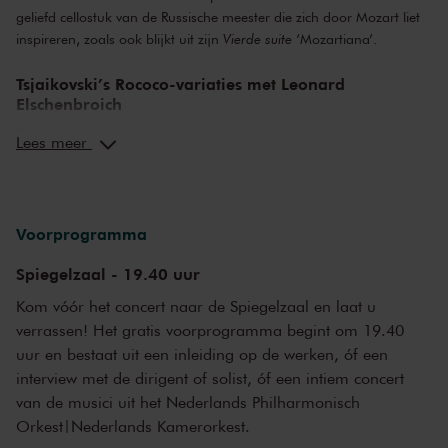
geliefd cellostuk van de Russische meester die zich door Mozart liet
inspireren, zoals ook blijkt uit zijn
Vierde suite
‘Mozartiana’.
Tsjaikovski’s Rococo-variaties met Leonard
Elschenbroich
De vorige keer dat Leonard Elschenbroich optrad met het
Lees meer
Nederlands Kamerorkest maakte hij indruk met de wereldpremière
van het
Tweede celloconcert
van Willem Jeths. ‘Leonard
Elschenbroich bracht deze pijnlijk prachtige compositie met groot
inlevingsvermogen’, aldus
Trouw
. Deze keer speelt hij de virtuoze en
Voorprogramma
meeslepende
Rococo-variaties
van Tsjaikovski. De Russische
componist liet zich voor dit werk inspireren door de muziek van
Spiegelzaal - 19.40 uur
Mozart, een van zijn favoriete componisten.
Kom vóór het concert naar de Spiegelzaal en laat u
verrassen! Het gratis voorprogramma begint om 19.40
Eerbetoon van Tsjaikovski aan Mozart
uur en bestaat uit een inleiding op de werken, óf een
‘Het is dankzij Mozart dat ik mijn leven aan de muziek heb gewijd’,
interview met de dirigent of solist, óf een intiem concert
aldus Tsjaikovski. Met zijn
Vierde suite
‘Mozartiana’ schreef hij een
van de musici uit het Nederlands Philharmonisch
eerbetoon ter gelegenheid van het honderdjarige jubileum van
Orkest|Nederlands Kamerorkest.
Mozarts opera
Don Giovanni
. Tsjaikovski arrangeerde voor deze