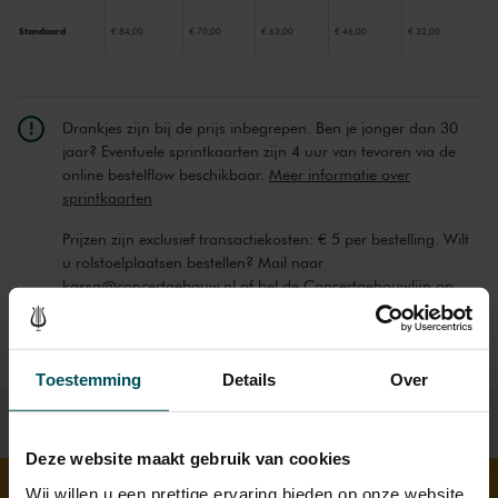
Standaard
€ 84,00
€ 70,00
€ 63,00
€ 46,00
€ 32,00
Drankjes zijn bij de prijs inbegrepen. Ben je jonger dan 30
jaar? Eventuele sprintkaarten zijn 4 uur van tevoren via de
online bestelflow beschikbaar.
Meer informatie over
sprintkaarten
Prijzen zijn exclusief transactiekosten: € 5 per bestelling. Wilt
u rolstoelplaatsen bestellen? Mail naar
kassa@concertgebouw.nl of bel de Concertgebouwlijn op
020 – 671 83 45.
Toestemming
Details
Over
Deze website maakt gebruik van cookies
Wij willen u een prettige ervaring bieden op onze website