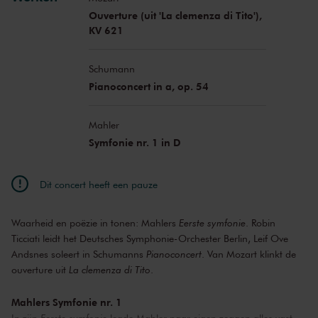
Ouverture (uit 'La clemenza di Tito'),
KV 621
Schumann
Pianoconcert in a, op. 54
Mahler
Symfonie nr. 1 in D
Dit concert heeft een pauze
Waarheid en poëzie in tonen: Mahlers
Eerste symfonie
. Robin
Ticciati leidt het Deutsches Symphonie-Orchester Berlin, Leif Ove
Andsnes soleert in Schumanns
Pianoconcert
. Van Mozart klinkt de
ouverture uit
La clemenza di Tito
.
Mahlers Symfonie nr. 1
In zijn
Eerste symfonie
legde Mahler naar eigen zeggen alles vast