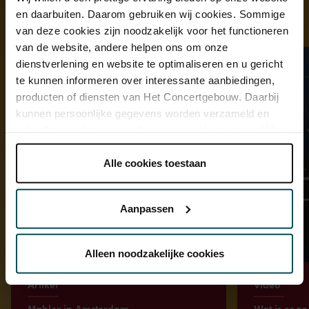
en daarbuiten. Daarom gebruiken wij cookies. Sommige
Ontdek meer
van deze cookies zijn noodzakelijk voor het functioneren
van de website, andere helpen ons om onze
dienstverlening en website te optimaliseren en u gericht
te kunnen informeren over interessante aanbiedingen,
producten of diensten van Het Concertgebouw. Daarbij
kunnen persoonlijke gegevens worden verzameld en
gebruikt voor het personaliseren van advertenties. U kunt
onder 'aanpassen' zelf welke cookies wij mogen
plaatsen.
Alle cookies toestaan
Lees onze cookieverklaring hier.
Lees onze
privacyverklaring hier.
Aanpassen
Via de
cookieverklaring
op onze website kunt u uw
toestemming op elk moment wijzigen of intrekken.
Alleen noodzakelijke cookies
Artikel
Video
We werken samen met
32 derden
die uw gegevens
Mahler in Amsterdam
Wat is er z