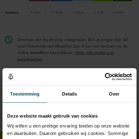
Standaard
€ 145,00
€ 109,00
€ 85,00
€ 55,00
€ 29,00
Drankjes zijn bij de prijs inbegrepen. Ben je jonger dan 30
jaar? Eventuele sprintkaarten zijn 4 uur van tevoren via de
online bestelflow beschikbaar.
Meer informatie over
sprintkaarten
Prijzen zijn exclusief transactiekosten: € 5 per bestelling. Wilt
u rolstoelplaatsen bestellen? Mail naar
kassa@concertgebouw.nl of bel de Concertgebouwlijn op
020 – 671 83 45.
Toestemming
Details
Over
Deze website maakt gebruik van cookies
Wij willen u een prettige ervaring bieden op onze website
en daarbuiten. Daarom gebruiken wij cookies. Sommige