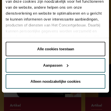
van deze cookies zijn noodzakelijk voor het functioneren
van de website, andere helpen ons om onze
Ontdek meer
dienstverlening en website te optimaliseren en u gericht
te kunnen informeren over interessante aanbiedingen,
producten of diensten van Het Concertgebouw. Daarbij
kunnen persoonlijke gegevens worden verzameld en
gebruikt voor het personaliseren van advertenties. U kunt
onder 'aanpassen' zelf welke cookies wij mogen
plaatsen.
Alle cookies toestaan
Lees onze cookieverklaring hier.
Lees onze
privacyverklaring hier.
Aanpassen
Via de
cookieverklaring
op onze website kunt u uw
toestemming op elk moment wijzigen of intrekken.
Alleen noodzakelijke cookies
We werken samen met
32 derden
die uw gegevens
kunnen ontvangen en verwerken.
Artikel
Artikel