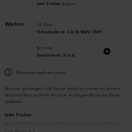
Iván Fischer
dirigent
Werken
J.S. Bach
Orkestsuite nr. 4 in D, BWV 1069
Bruckner
Symfonie nr. 3 in d
Dit concert heeft een pauze
Honorair gastdirigent Iván Fischer belicht de invloed van Johann
Sebastian Bach op Anton Bruckner en dirigeert Bruckners
Derde
symfonie
.
Iván Fischer
Het orkest verheugt zich onder leiding van honorair gastdirigent
Iván Fischer op Bruckners
Derde symfonie
. Bruckner droeg de
Lees meer