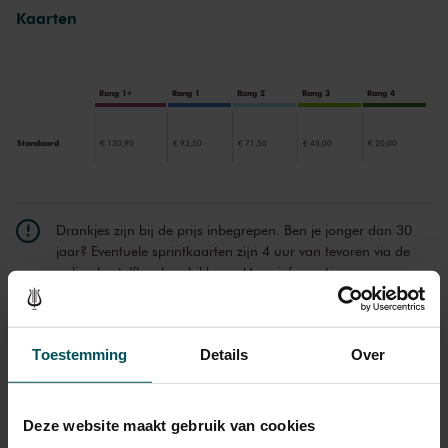
haar. Een primeur die u niet mag missen.
Kaarten
Rang 1+
Rang 1
Rang 2
Rang 3
Rang 4
Standaard
€ 130,90
€ 93,50
€ 71,50
€ 45,00
€ 20,00
Drankjes zijn bij de prijs inbegrepen. Ben je jonger dan 30
jaar? Eventuele sprintkaarten zijn 4 uur van tevoren via de
online bestelflow beschikbaar.
Meer informatie over
sprintkaarten
Prijzen zijn exclusief transactiekosten: € 5 per bestelling. Wilt
u rolstoelplaatsen bestellen? Mail naar
Toestemming
Details
Over
kassa@concertgebouw.nl of bel de Concertgebouwlijn op
020 – 671 83 45.
Deze website maakt gebruik van cookies