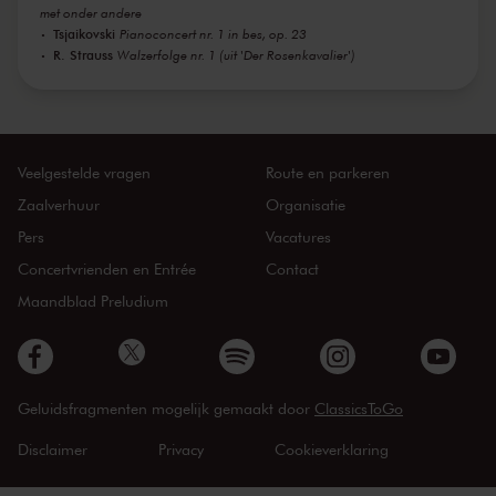
met onder andere
Tsjaikovski
Pianoconcert nr. 1 in bes, op. 23
R. Strauss
Walzerfolge nr. 1 (uit 'Der Rosenkavalier')
Veelgestelde vragen
Route en parkeren
Zaalverhuur
Organisatie
Pers
Vacatures
Concertvrienden en Entrée
Contact
Maandblad Preludium
Geluidsfragmenten mogelijk gemaakt door
ClassicsToGo
Disclaimer
Privacy
Cookieverklaring