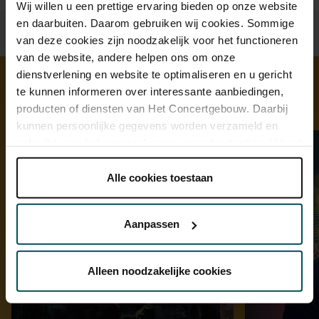
Wij willen u een prettige ervaring bieden op onze website
en daarbuiten. Daarom gebruiken wij cookies. Sommige
van deze cookies zijn noodzakelijk voor het functioneren
van de website, andere helpen ons om onze
dienstverlening en website te optimaliseren en u gericht
te kunnen informeren over interessante aanbiedingen,
Ontdek meer
producten of diensten van Het Concertgebouw. Daarbij
kunnen persoonlijke gegevens worden verzameld en
gebruikt voor het personaliseren van advertenties. U kunt
onder 'aanpassen' zelf welke cookies wij mogen
plaatsen.
Alle cookies toestaan
Lees onze cookieverklaring hier.
Lees onze
privacyverklaring hier.
Aanpassen
Via de
cookieverklaring
op onze website kunt u uw
toestemming op elk moment wijzigen of intrekken.
Alleen noodzakelijke cookies
We werken samen met
32 derden
die uw gegevens