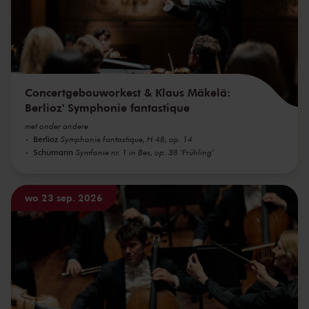
Concertgebouworkest & Klaus Mäkelä:
Berlioz' Symphonie fantastique
met onder andere
Berlioz
Symphonie fantastique, H 48, op. 14
Schumann
Symfonie nr. 1 in Bes, op. 38 'Frühling'
wo 23 sep. 2026