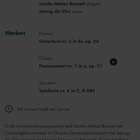
Santtu-Matias Rouvali
dirigent
Seong-Jin Cho
piano
Werken
Farrenc
Ouverture nr. 2 in Es, op. 24
Chopin
Pianoconcert nr. 1 in e, op. 11
Schubert
Symfonie nr. 6 in C, D 589
Dit concert heeft een pauze
In dit romantische programma leidt Santtu-Matias Rouvali het
Concertgebouworkest in Chopins
Eerste pianoconcert
met Seong-
Jin Cho, muziek van Louise Farrenc en Schuberts
Zesde symfonie
.