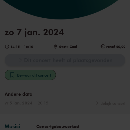
zo 7 jan. 2024
14:15
–
16:10
Grote Zaal
vanaf 20,00
Dit concert heeft al plaatsgevonden
Bewaar dit concert
Andere data
vr 5 jan. 2024
20:15
Bekijk concert
Musici
Concertgebouworkest