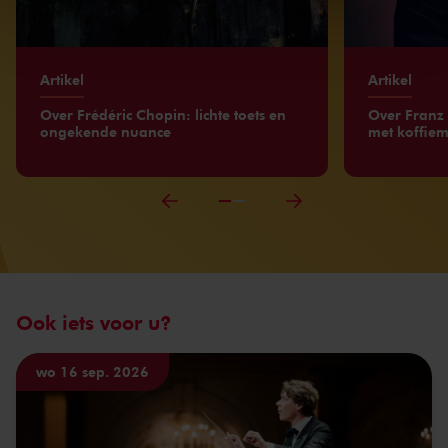
kunnen ontvangen en verwerken.
Artikel
Artikel
Over Frédéric Chopin: lichte toets en
Over Franz 
ongekende nuance
met koffie
Ook iets voor u?
wo 16 sep. 2026