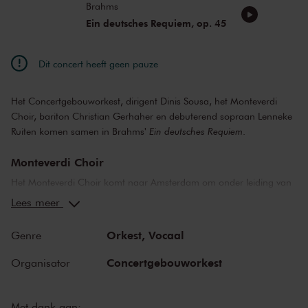
Brahms
Ein deutsches Requiem, op. 45
Dit concert heeft geen pauze
Het Concertgebouworkest, dirigent Dinis Sousa, het Monteverdi
Choir, bariton Christian Gerhaher en debuterend sopraan Lenneke
Ruiten komen samen in Brahms'
Ein deutsches Requiem
.
Monteverdi Choir
Het Monteverdi Choir komt naar Amsterdam om onder leiding van
zijn associate conductor Dinis Sousa samen met het
Lees meer
Concertgebouworkest te schitteren in Brahms’ ‘requiem voor de
mensheid’,
Ein deutsches Requiem
. Met dit grootschalige, maar
Orkest,
Vocaal
Genre
ingetogen werk schiep Brahms een protestantse Duitstalige versie
van de requiemmis. Niet voor de doden, maar als troost voor de
Concertgebouworkest
Organisator
nabestaanden.
Ein deutsches Requiem
Met dank aan: