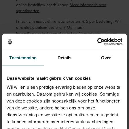
online bestelflow beschikbaar.
Meer informatie over
sprintkaarten
Prijzen zijn exclusief transactiekosten: € 5 per bestelling. Wilt
u rolstoelplaatsen bestellen? Mail naar
kassa@concertgebouw.nl of bel de Concertgebouwlijn op
020 – 671 83 45.
Toestemming
Details
Over
Deze website maakt gebruik van cookies
Wij willen u een prettige ervaring bieden op onze website
Beeld en geluid
en daarbuiten. Daarom gebruiken wij cookies. Sommige
van deze cookies zijn noodzakelijk voor het functioneren
van de website, andere helpen ons om onze
dienstverlening en website te optimaliseren en u gericht
te kunnen informeren over interessante aanbiedingen,
producten of diensten van Het Concertgebouw. Daarbij