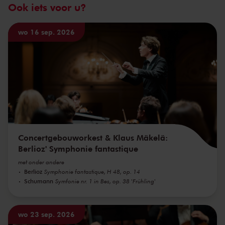
Ook iets voor u?
wo 16 sep. 2026
Concertgebouworkest & Klaus Mäkelä:
Berlioz' Symphonie fantastique
met onder andere
Berlioz
Symphonie fantastique, H 48, op. 14
Schumann
Symfonie nr. 1 in Bes, op. 38 'Frühling'
wo 23 sep. 2026