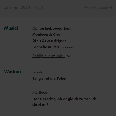
zo 3 mrt. 2024
14:15
Bekijk concert
Musici
Concertgebouworkest
Monteverdi Choir
Dinis Sousa
dirigent
Lenneke Ruiten
sopraan
Christian Gerhaher
bariton
Bekijk alle musici
Werken
Schütz
Selig sind die Toten
J.C. Bach
Der Gerechte, ob er gleich zu zeitlich
stirbt in F