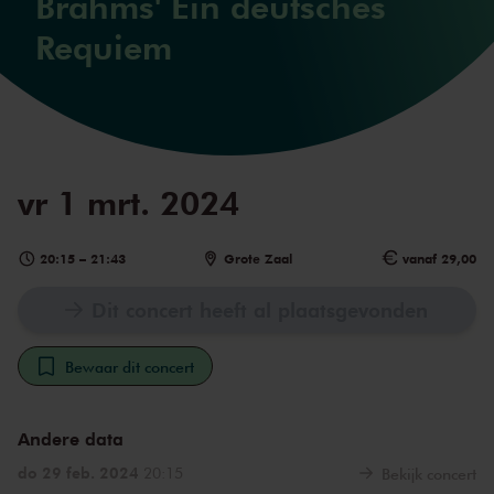
Brahms' Ein deutsches
Requiem
vr 1 mrt. 2024
20:15
–
21:43
Grote Zaal
vanaf 29,00
Dit concert heeft al plaatsgevonden
Bewaar dit concert
Andere data
do 29 feb. 2024
20:15
Bekijk concert