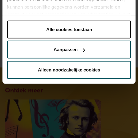
kunnen persoonlijke gegevens worden verzameld en
gebruikt voor het personaliseren van advertenties. U kunt
onder 'aanpassen' zelf welke cookies wij mogen
plaatsen.
Alle cookies toestaan
Lees onze cookieverklaring hier.
Lees onze
privacyverklaring hier.
© Eduardus Lee
Aanpassen
Via de
cookieverklaring
op onze website kunt u uw
toestemming op elk moment wijzigen of intrekken.
Alleen noodzakelijke cookies
We werken samen met
32 derden
die uw gegevens
Ontdek meer
kunnen ontvangen en verwerken.