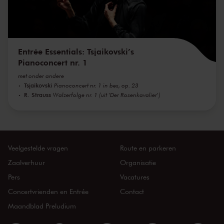
Entrée Essentials: Tsjaikovski’s
Pianoconcert nr. 1
met onder andere
Tsjaikovski
Pianoconcert nr. 1 in bes, op. 23
R. Strauss
Walzerfolge nr. 1 (uit 'Der Rosenkavalier')
Veelgestelde vragen
Route en parkeren
Zaalverhuur
Organisatie
Pers
Vacatures
Concertvrienden en Entrée
Contact
Maandblad Preludium