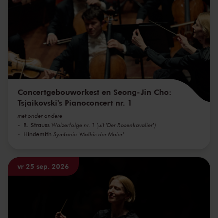
Concertgebouworkest en Seong-Jin Cho:
Tsjaikovski's Pianoconcert nr. 1
met onder andere
R. Strauss
Walzerfolge nr. 1 (uit 'Der Rosenkavalier')
Hindemith
Symfonie 'Mathis der Maler'
vr 25 sep. 2026