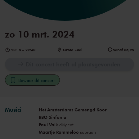
zo 10 mrt. 2024
20:15
–
22:40
Grote Zaal
vanaf 38,25
Dit concert heeft al plaatsgevonden
Bewaar dit concert
Musici
Het Amsterdams Gemengd Koor
RBO Sinfonia
Paul Valk
dirigent
Maartje Rammeloo
sopraan