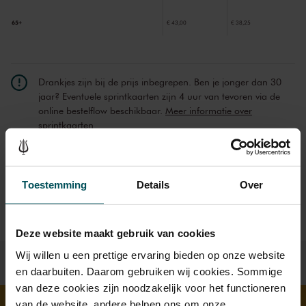
65+
€ 43,00
€ 38,25
Drankjes zijn bij de prijs inbegrepen. Ben je jonger dan 30
jaar? Eventuele sprintkaarten zijn 4 uur van tevoren via de
online bestelflow beschikbaar.
Meer informatie over
sprintkaarten
Prijzen zijn exclusief transactiekosten: € 5 per bestelling. Wilt
u rolstoelplaatsen bestellen? Mail naar
kassa@concertgebouw.nl of bel de Concertgebouwlijn op
Toestemming
Details
Over
020 – 671 83 45.
Deze website maakt gebruik van cookies
Wij willen u een prettige ervaring bieden op onze website
en daarbuiten. Daarom gebruiken wij cookies. Sommige
van deze cookies zijn noodzakelijk voor het functioneren
van de website, andere helpen ons om onze