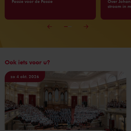
Passie voor de Passie
Over Johan
stroom in m
Ook iets voor u?
zo 4 okt. 2026