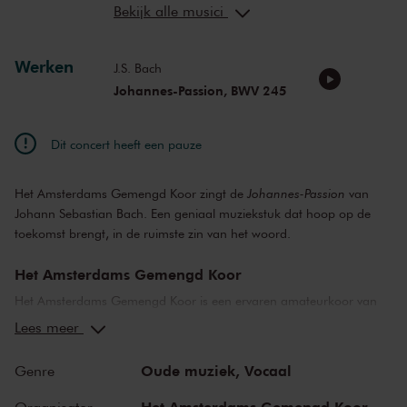
Dave ten Kate
altus
Bekijk alle musici
Peter Vos
tenor
Jeroen de Vaal
tenor
Werken
Rick Zwart
bas-bariton
J.S. Bach
Willem de Vries
bariton
Johannes-Passion, BWV 245
Takeshi Sudo
viola da gamba
Rob Nederlof
kistorgel
Dit concert heeft een pauze
Gerrie Meijers
Maarschalkerweerdorgel
Het Amsterdams Gemengd Koor zingt de
Johannes-Passion
van
Johann Sebastian Bach. Een geniaal muziekstuk dat hoop op de
toekomst brengt, in de ruimste zin van het woord.
Het Amsterdams Gemengd Koor
Het Amsterdams Gemengd Koor is een ervaren amateurkoor van
130 zangers en treedt twee tot drie keer per jaar op in Het
Lees meer
Concertgebouw. Naast bekende grote oratoria als de
Matthäus-
Passion
(Bach),
Requiem
(Verdi, Mozart) en de
Messiah
(Händel)
Oude muziek,
Vocaal
Genre
staan er ook vaak modernere werken op het repertoire, zoals
Jenkins, Britten, Rutter, Szymanowski en Vasks. Het Amsterdams
Het Amsterdams Gemengd Koor