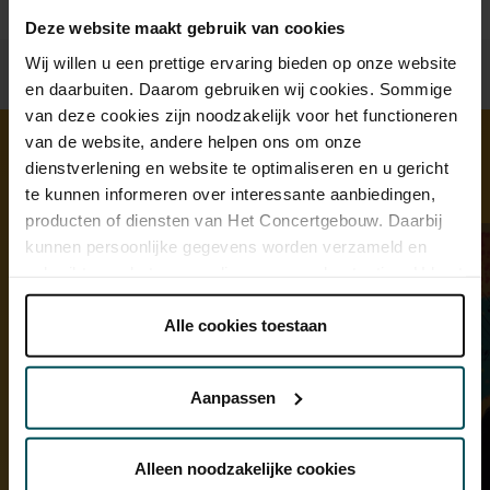
tijdloze schoonheid van Debussy en Ravel in het magische
Deze website maakt gebruik van cookies
Concertgebouw.
Wij willen u een prettige ervaring bieden op onze website
en daarbuiten. Daarom gebruiken wij cookies. Sommige
van deze cookies zijn noodzakelijk voor het functioneren
van de website, andere helpen ons om onze
dienstverlening en website te optimaliseren en u gericht
Ontdek meer
te kunnen informeren over interessante aanbiedingen,
producten of diensten van Het Concertgebouw. Daarbij
kunnen persoonlijke gegevens worden verzameld en
gebruikt voor het personaliseren van advertenties. U kunt
onder 'aanpassen' zelf welke cookies wij mogen
plaatsen.
Alle cookies toestaan
Lees onze cookieverklaring hier.
Lees onze
privacyverklaring hier.
Aanpassen
Via de
cookieverklaring
op onze website kunt u uw
toestemming op elk moment wijzigen of intrekken.
Alleen noodzakelijke cookies