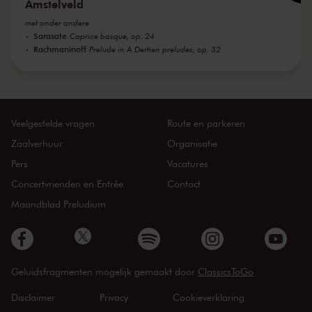
Amstelveld
met onder andere
Sarasate
Caprice basque, op. 24
Rachmaninoff
Prelude in A Dertien preludes, op. 32
Veelgestelde vragen
Route en parkeren
Zaalverhuur
Organisatie
Pers
Vacatures
Concertvrienden en Entrée
Contact
Maandblad Preludium
Geluidsfragmenten mogelijk gemaakt door
ClassicsToGo
Disclaimer
Privacy
Cookieverklaring