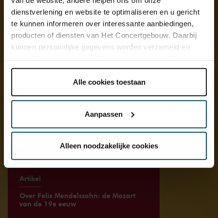
dienstverlening en website te optimaliseren en u gericht
te kunnen informeren over interessante aanbiedingen,
producten of diensten van Het Concertgebouw. Daarbij
kunnen persoonlijke gegevens worden verzameld en
gebruikt voor het personaliseren van advertenties. U kunt
onder 'aanpassen' zelf welke cookies wij mogen
plaatsen.
Alle cookies toestaan
Lees onze cookieverklaring hier.
Lees onze
privacyverklaring hier.
Aanpassen
Via de
cookieverklaring
op onze website kunt u uw
toestemming op elk moment wijzigen of intrekken.
Alleen noodzakelijke cookies
We werken samen met
32 derden
die uw gegevens
Artikel
kunnen ontvangen en verwerken.
Over Felix Mendelssohn: de Mozart
van de 19e eeuw