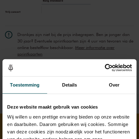
Rang Standaard
Vrij-concert
Drankjes zijn niet bij de prijs inbegrepen. Ben je jonger dan
30 jaar? Eventuele sprintkaarten zijn 4 uur van tevoren via de
online bestelflow beschikbaar.
Meer informatie over
sprintkaarten
Voor dit Lunchconcert heeft u een gratis toegangskaart
nodig, die u online kunt bestellen.
Toestemming
Details
Over
Deze website maakt gebruik van cookies
Wij willen u een prettige ervaring bieden op onze website
en daarbuiten. Daarom gebruiken wij cookies. Sommige
van deze cookies zijn noodzakelijk voor het functioneren
Ontdek meer
van de website, andere helpen ons om onze