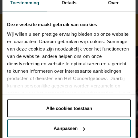
Toestemming
Details
Over
Deze website maakt gebruik van cookies
Wij willen u een prettige ervaring bieden op onze website
Ontdek meer
en daarbuiten. Daarom gebruiken wij cookies. Sommige
van deze cookies zijn noodzakelijk voor het functioneren
van de website, andere helpen ons om onze
dienstverlening en website te optimaliseren en u gericht
te kunnen informeren over interessante aanbiedingen,
producten of diensten van Het Concertgebouw. Daarbij
kunnen persoonlijke gegevens worden verzameld en
gebruikt voor het personaliseren van advertenties. U kunt
onder 'aanpassen' zelf welke cookies wij mogen
plaatsen.
Alle cookies toestaan
Lees onze cookieverklaring hier.
Lees onze
privacyverklaring hier.
Aanpassen
Via de
cookieverklaring
op onze website kunt u uw