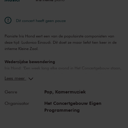
wo 16 jun. 2021
22:15
Bekijk concert
za 19 jun. 2021
18:30
Bekijk concert
Dit concert heeft geen pauze
za 19 jun. 2021
22:15
Bekijk concert
Pianiste Iris Hond eert een van de populairste componisten van
zo 20 jun. 2021
22:15
Bekijk concert
deze tijd: Ludovico Einaudi. Dit doet ze maar liefst tien keer in de
intieme Kleine Zaal.
Wederzijdse bewondering
Iris Hond: ‘Een week lang elke avond in Het Concertgebouw staan,
met muziek die mij en zoveel andere mensen diep raakt, is een
Lees meer
groot cadeau waar ik me enorm op verheug!’. De waardering voor
elkaars werk is wederzijds, ook Einaudi laat zich positief uit over
Pop,
Kamermuziek
Genre
haar muzikale talent: 'One of the most beautiful performances of
my music.'
Het Concertgebouw Eigen
Organisator
Programmering
Fenomeen Ludovico Einaudi
Pianist en componist Ludovico Einaudi is een fenomeen. Wereldwijd
genieten miljoenen mensen van zijn intense pianomelodieën.