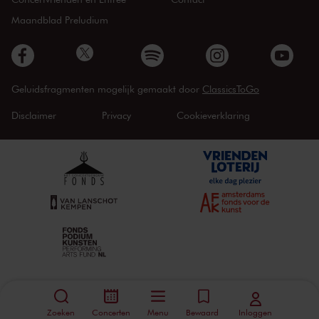
Maandblad Preludium
Geluidsfragmenten mogelijk gemaakt door
ClassicsToGo
Disclaimer
Privacy
Cookieverklaring
Zoeken
Concerten
Menu
Bewaard
Inloggen