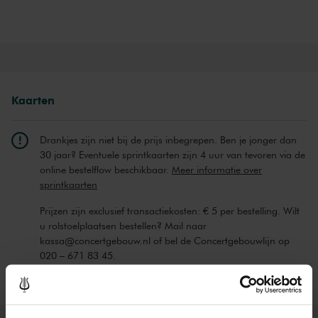
Modern klassieke, minimalistische en licht elektronische muziek
versmelten bij Ludovico Einaudi tot een unieke stijl, die vol is van
emotionele intensiteit. Met de soundtrack van de filmhit
Intouchables
brak Einaudi door bij het grote publiek. Zijn albums
verkopen in enorme aantallen, zijn nummers zijn vele miljoenen
keren gestreamd en concerten zijn steevast in korte tijd uitverkocht.
Kaarten
Drankjes zijn niet bij de prijs inbegrepen. Ben je jonger dan
30 jaar? Eventuele sprintkaarten zijn 4 uur van tevoren via de
online bestelflow beschikbaar.
Meer informatie over
sprintkaarten
Prijzen zijn exclusief transactiekosten: € 5 per bestelling. Wilt
u rolstoelplaatsen bestellen? Mail naar
kassa@concertgebouw.nl of bel de Concertgebouwlijn op
020 – 671 83 45.