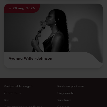
vr 28 aug. 2026
Ayanna Witter-Johnson
Veelgestelde vragen
Route en parkeren
Zaalverhuur
Organisatie
Pers
Vacatures
Concertvrienden en Entrée
Contact