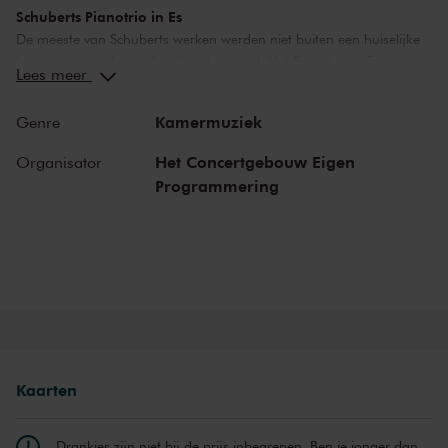
Schuberts Pianotrio in Es
De meeste van Schuberts werken werden niet buiten een huiselijke
kring van vrienden en familie uitgevoerd. Het
Pianotrio in Es
was
Lees meer
een van de weinige werken die een openbare uitvoering kregen. Het
is een omvangrijk werk, langer dan bijvoorbeeld de meeste
Kamermuziek
Genre
symfonieën die Schubert schreef. Naast het
Pianotrio in Es
klinkt
vanavond ook het tweedelige
Pianotrio in es
van Haydn.
Het Concertgebouw Eigen
Organisator
Programmering
Van Baerle Trio
Drie jonge musici die studeerden aan het Conservatorium van
Amsterdam besloten in 2004 een pianotrio op te richten. Ze
noemden het naar de straat waar zo’n groot deel van hun levens
zich afspeelde: de Van Baerlestraat. Aan die straat was het
conservatorium gevestigd, en natuurlijk ook Het Concertgebouw,
dat door het trio wordt beschouwd als zijn muzikale thuis. Sinds
2014 geven de musici op uitnodiging van het Conservatorium van
Amsterdam hun kennis door aan een nieuwe generatie
Kaarten
kamermusici.
Drankjes zijn niet bij de prijs inbegrepen. Ben je jonger dan