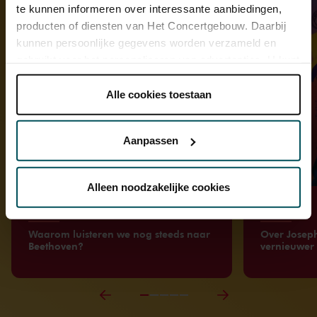
te kunnen informeren over interessante aanbiedingen,
producten of diensten van Het Concertgebouw. Daarbij
kunnen persoonlijke gegevens worden verzameld en
gebruikt voor het personaliseren van advertenties. U kunt
onder 'aanpassen' zelf welke cookies wij mogen
plaatsen.
Alle cookies toestaan
Lees onze cookieverklaring hier.
Lees onze
privacyverklaring hier.
Aanpassen
Via de
cookieverklaring
op onze website kunt u uw
toestemming op elk moment wijzigen of intrekken.
Alleen noodzakelijke cookies
Artikel
Artikel
We werken samen met
32 derden
die uw gegevens
Waarom luisteren we nog steeds naar
Over Joseph
Beethoven?
vernieuwer
kunnen ontvangen en verwerken.