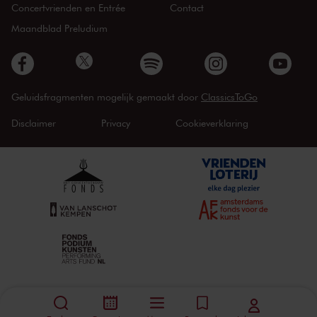
Concertvrienden en Entrée
Contact
Maandblad Preludium
Geluidsfragmenten mogelijk gemaakt door
ClassicsToGo
Disclaimer
Privacy
Cookieverklaring