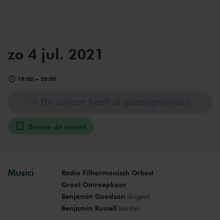
zo 4 jul. 2021
19:00
–
20:00
Dit concert heeft al plaatsgevonden
Bewaar dit concert
Musici
Radio Filharmonisch Orkest
Groot Omroepkoor
Benjamin Goodson
dirigent
Benjamin Russell
bariton
Ilse Eerens
sopraan