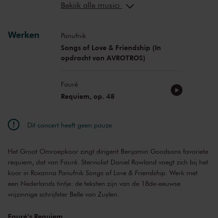
Bekijk alle musici
Daniel Rowland
viool
Werken
Panufnik
Songs of Love & Friendship (In
opdracht van AVROTROS)
Fauré
Requiem, op. 48
Dit concert heeft geen pauze
Het Groot Omroepkoor zingt dirigent Benjamin Goodsons favoriete
requiem, dat van Fauré. Sterviolist Daniel Rowland voegt zich bij het
koor in Roxanna Panufnik
Songs of Love & Friendship
. Werk met
een Nederlands tintje: de teksten zijn van de 18de-eeuwse
vrijzinnige schrijfster Belle van Zuylen.
Fauré’s Requiem