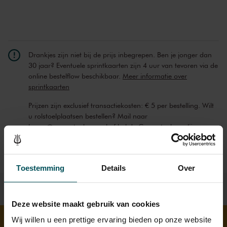
Nederlandse schrijfster Belle van Zuylen.
Drankjes zijn niet bij de prijs inbegrepen. Ben je jonger dan
30 jaar? Eventuele sprintkaarten zijn 4 uur van tevoren via de
online bestelflow beschikbaar.
Meer informatie over
sprintkaarten
Prijzen zijn exclusief transactiekosten: € 5 per bestelling. Wilt
u rolstoelplaatsen bestellen? Mail naar
kassa@concertgebouw.nl of bel de Concertgebouwlijn op
020 – 671 83 45.
Toestemming
Details
Over
Deze website maakt gebruik van cookies
Wij willen u een prettige ervaring bieden op onze website