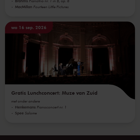
Brahms
Pianotrio nr. 1 in B, op. 8
MacMillan
Fourteen Little Pictures
wo 16 sep. 2026
Gratis Lunchconcert: Muze van Zuid
met onder andere
Henkemans
Pianoconcert nr. 1
Spee
Salome