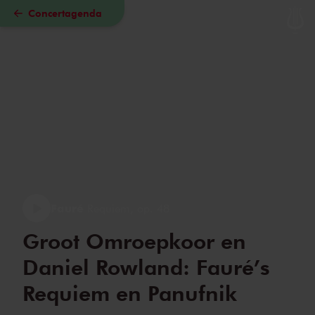
Concertagenda
Naar hoofdcontent
Fauré
Requiem, op. 48
Groot Omroepkoor en
Daniel Rowland: Fauré’s
Requiem en Panufnik