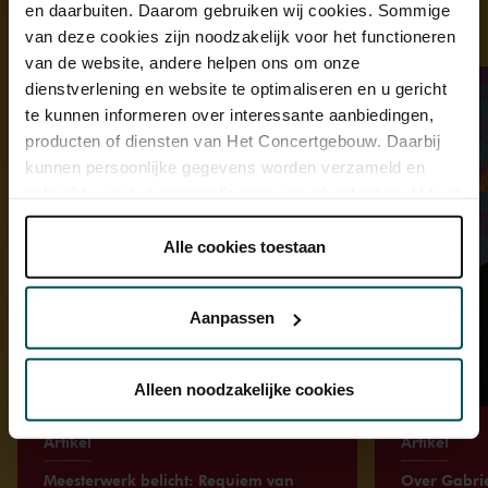
en daarbuiten. Daarom gebruiken wij cookies. Sommige
Ontdek meer
van deze cookies zijn noodzakelijk voor het functioneren
van de website, andere helpen ons om onze
dienstverlening en website te optimaliseren en u gericht
te kunnen informeren over interessante aanbiedingen,
producten of diensten van Het Concertgebouw. Daarbij
kunnen persoonlijke gegevens worden verzameld en
gebruikt voor het personaliseren van advertenties. U kunt
onder 'aanpassen' zelf welke cookies wij mogen
plaatsen.
Alle cookies toestaan
Lees onze cookieverklaring hier.
Lees onze
privacyverklaring hier.
Aanpassen
Via de
cookieverklaring
op onze website kunt u uw
toestemming op elk moment wijzigen of intrekken.
Alleen noodzakelijke cookies
Artikel
Artikel
We werken samen met
32 derden
die uw gegevens
Meesterwerk belicht: Requiem van
Over Gabrie
kunnen ontvangen en verwerken.