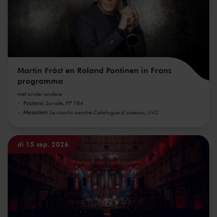
Martin Fröst en Roland Pontinen in Frans
programma
met onder andere
Poulenc
Sonate, FP 184
Messiaen
Le courlis cendré Catalogue d'oiseaux, I/42
di 15 sep. 2026