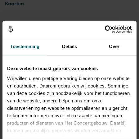
sazdeuntjes! Die tussen krautrock en regelrechte funk schipperende
Kaarten
ritmes!’ Altın Gün zelf sluit niet uit dat daar nog een vleugje Italo-
disco bij komt. Voeten van de vloer bij een band die in elke
wonderlijke cover weer verrast.
Drankjes zijn bij de prijs inbegrepen. Ben je jonger dan 30
Toestemming
Details
Over
jaar? Eventuele sprintkaarten zijn 4 uur van tevoren via de
online bestelflow beschikbaar.
Meer informatie over
sprintkaarten
Deze website maakt gebruik van cookies
Prijzen zijn exclusief transactiekosten: € 5 per bestelling. Wilt
Wij willen u een prettige ervaring bieden op onze website
u rolstoelplaatsen bestellen? Mail naar
en daarbuiten. Daarom gebruiken wij cookies. Sommige
kassa@concertgebouw.nl of bel de Concertgebouwlijn op
van deze cookies zijn noodzakelijk voor het functioneren
020 – 671 83 45.
van de website, andere helpen ons om onze
dienstverlening en website te optimaliseren en u gericht
te kunnen informeren over interessante aanbiedingen,
producten of diensten van Het Concertgebouw. Daarbij
kunnen persoonlijke gegevens worden verzameld en
gebruikt voor het personaliseren van advertenties. U kunt