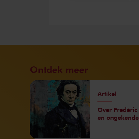
Ontdek meer
Artikel
Over Frédéric 
en ongekende