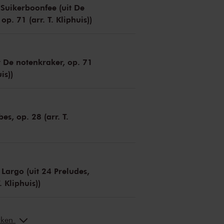
Suikerboonfee (uit De
op. 71 (arr. T. Kliphuis))
t De notenkraker, op. 71
is))
s, op. 28 (arr. T.
 Largo (uit 24 Preludes,
. Kliphuis))
erken