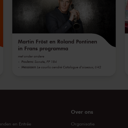
Martin Fröst en Roland Pontinen
in Frans programma
met onder andere
Poulenc
Sonate, FP 184
Messiaen
Le courlis cendré Catalogue d'oiseaux, I/42
Over ons
enden en Entrée
Organisatie