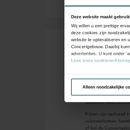
jazzfestivals organiseert. Hij
vandaag worden ze vergezeld 
hun tocht door Rusland maken
Deze website maakt gebruik
Grappelli en Chopin aanhaken
Wij willen u een prettige er
Waltz
, van Kramer
Strange Bl
deze cookies zijn noodzakeli
twist.
website te optimaliseren en 
Kaarten
Concertgebouw. Daarbij kunn
advertenties. U kunt onder '
Lees onze cookieverklaring 
Via de
cookieverklaring
op o
Alleen noodzakelijke c
Drankjes zijn bij de p
Eventuele sprintkaarte
We werken samen met
32 d
bestelflow beschikbaa
Prijzen zijn exclusief 
rolstoelplaatsen best
of bel de Concertgeb