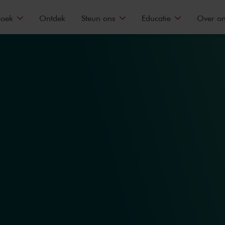
zoek
Ontdek
Steun ons
Educatie
Over o