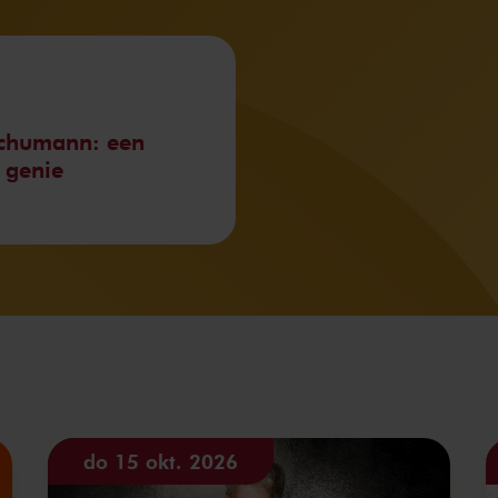
Schumann: een
 genie
do 15 okt. 2026