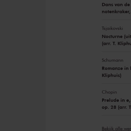
Dans van de 
notenkraker, 
Tsjaikovski
Nocturne (ui
(arr. T. Kliphu
Schumann
Romanze in be
Kliphuis)
Chopin
Prelude in e,
op. 28 (arr. T
Bekijk alle w