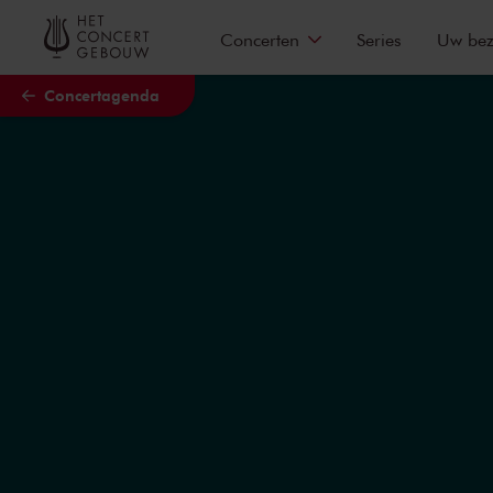
Naar hoofdcontent
Concerten
Series
Uw be
Concertagenda