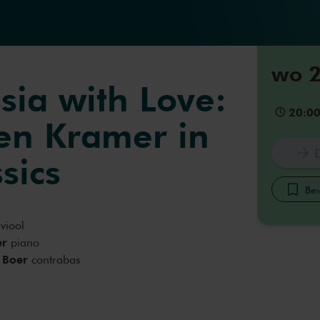
wo 2
sia with Love:
20:0
 en Kramer in
ssics
Bew
viool
er
piano
 Boer
contrabas