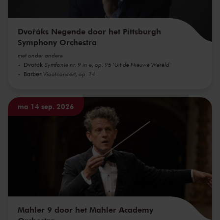
Dvořáks Negende door het Pittsburgh
Symphony Orchestra
met onder andere
Dvořák
Symfonie nr. 9 in e, op. 95 'Uit de Nieuwe Wereld'
Barber
Vioolconcert, op. 14
ma 14 sep. 2026
Mahler 9 door het Mahler Academy