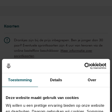
laten hartstocht samengaan met een opgeruimd esprit. Broer en
zus Kanneh-Mason hadden met deze stukken onlangs veel succes
bij een intiem BBC Proms-recital. Van Benjamin Britten klinkt de
soms melancholieke
Sonate in C
.
Kaarten
Drankjes zijn bij de prijs inbegrepen. Ben je jonger dan 30
jaar? Eventuele sprintkaarten zijn 4 uur van tevoren via de
online bestelflow beschikbaar.
Meer informatie over
sprintkaarten
Prijzen zijn exclusief transactiekosten: € 5 per bestelling. Wilt
u rolstoelplaatsen bestellen? Mail naar
kassa@concertgebouw.nl of bel de Concertgebouwlijn op
Toestemming
Details
Over
020 – 671 83 45.
Deze website maakt gebruik van cookies
Wij willen u een prettige ervaring bieden op onze website
en daarbuiten. Daarom gebruiken wij cookies. Sommige