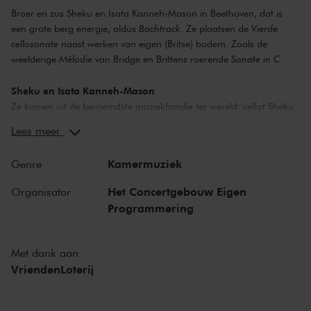
Broer en zus Sheku en Isata Kanneh-Mason in Beethoven, dat is
een grote berg energie, aldus
Bachtrack
. Ze plaatsen de
Vierde
cellosonate
naast werken van eigen (Britse) bodem. Zoals de
weelderige
Mélodie
van Bridge en Brittens roerende
Sonate in C
.
Sheku en Isata Kanneh-Mason
Ze komen uit de beroemdste muziekfamilie ter wereld: cellist Sheku
en pianiste Isata Kanneh-Mason. Alle zeven de broers en zussen uit
Lees meer
dit gezin schitteren op de muziekpodia – apart en samen. Tijdens
de lockdowns hebben ze hun publiek alleen maar vergroot. Vanuit
Kamermuziek
Genre
het ouderlijk huis in Nottingham streamden ze gratis concerten die
door miljoenen werden bekeken. Vandaag geven Sheku en Isata
Het Concertgebouw Eigen
Organisator
een recital met een Brits accent.
Programmering
Beethoven, Britten en Bridge
Maar de start is voor Beethoven. Diens expressieve
Vierde
Met dank aan:
cellosonate
zit vol onverwachte terzijdes maar ook gevoelige
VriendenLoterij
introspectie. De Kanneh-Masons spelen het met opvallend gemak,
aldus
The Guardian
. Ook voeren ze drie korte werken uit van hun
landgenoot Frank Bridge. Diens
Spring song
,
Mélodie
en
Scherzo