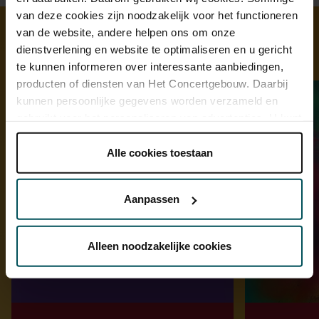
van deze cookies zijn noodzakelijk voor het functioneren
van de website, andere helpen ons om onze
dienstverlening en website te optimaliseren en u gericht
Ontdek meer
te kunnen informeren over interessante aanbiedingen,
producten of diensten van Het Concertgebouw. Daarbij
kunnen persoonlijke gegevens worden verzameld en
gebruikt voor het personaliseren van advertenties. U kunt
onder 'aanpassen' zelf welke cookies wij mogen
plaatsen.
Alle cookies toestaan
Lees onze cookieverklaring hier.
Lees onze
privacyverklaring hier.
Aanpassen
Via de
cookieverklaring
op onze website kunt u uw
toestemming op elk moment wijzigen of intrekken.
Alleen noodzakelijke cookies
We werken samen met
32 derden
die uw gegevens
kunnen ontvangen en verwerken.