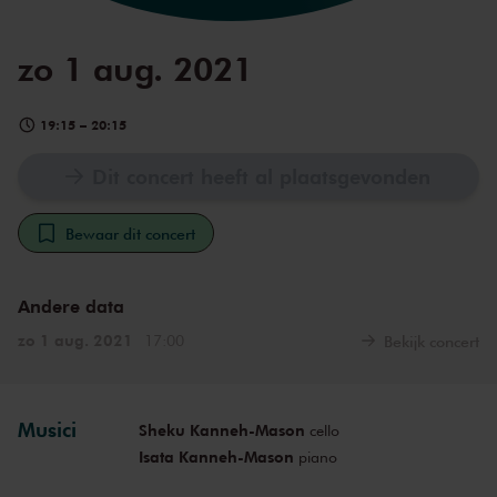
zo 1 aug. 2021
19:15
–
20:15
Dit concert heeft al plaatsgevonden
Bewaar dit concert
Andere data
zo 1 aug. 2021
17:00
Bekijk concert
Musici
Sheku Kanneh-Mason
cello
Isata Kanneh-Mason
piano