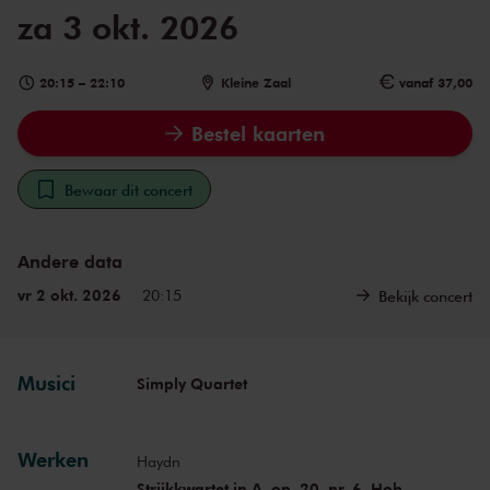
za 3 okt. 2026
20:15
–
22:10
Kleine Zaal
vanaf 37,00
Bestel kaarten
Bewaar dit concert
Andere data
vr 2 okt. 2026
20:15
Bekijk concert
Musici
Simply Quartet
Werken
Haydn
Strijkkwartet in A, op. 20, nr. 6, Hob.