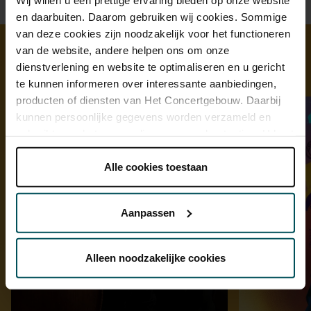
en daarbuiten. Daarom gebruiken wij cookies. Sommige
van deze cookies zijn noodzakelijk voor het functioneren
van de website, andere helpen ons om onze
dienstverlening en website te optimaliseren en u gericht
Ontdek meer
te kunnen informeren over interessante aanbiedingen,
producten of diensten van Het Concertgebouw. Daarbij
kunnen persoonlijke gegevens worden verzameld en
gebruikt voor het personaliseren van advertenties. U kunt
onder 'aanpassen' zelf welke cookies wij mogen
plaatsen.
Alle cookies toestaan
Lees onze cookieverklaring hier.
Lees onze
privacyverklaring hier.
Aanpassen
Via de
cookieverklaring
op onze website kunt u uw
toestemming op elk moment wijzigen of intrekken.
Alleen noodzakelijke cookies
We werken samen met
32 derden
die uw gegevens