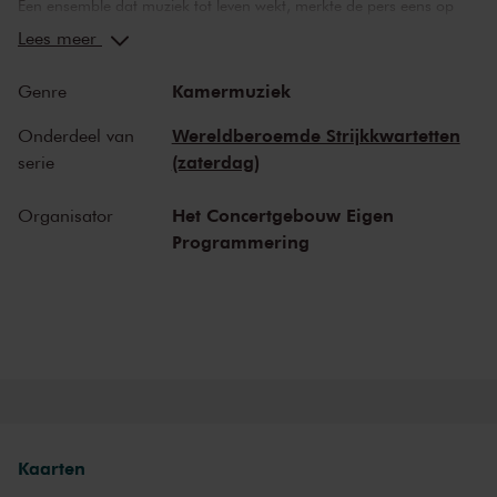
Een ensemble dat muziek tot leven wekt, merkte de pers eens op
over het Simply Quartet – groter kan een compliment niet zijn. Dit in
Lees meer
Wenen gevestigde strijkkwartet is jong, maar heeft het predicaat
‘veelbelovend’ al lang waargemaakt. Waarvan akte, want
Kamermuziek
Genre
vanavond spelen de musici, na eerdere optredens in de Kleine Zaal,
hun eerste concert in de serie Wereldberoemde Strijkkwartetten. De
Wereldberoemde Strijkkwartetten
Onderdeel van
muzikaliteit van het viertal is hartverwarmend en in ieder idioom
(zaterdag)
serie
even sterk hoorbaar. Vandaag nemen de voormalige Rising Stars
werken van Haydn, Mozart en Mendelssohn voor hun rekening.
Het Concertgebouw Eigen
Organisator
Programmering
Mozart en Mendelssohn
Mozarts
Strijkkwartet in d
, KV 421, is een van zijn zes Haydn-
kwartetten. Dit stuk is, in Mozarts eigen woorden ‘de vrucht van
noeste ijver en volharding’. Het manuscript staat vol doorhalingen,
ongewoon voor Mozart. Toch lukte het hem een meesterproef af te
leggen die door zijn oudere collega Haydn op de hoogste waarde
werd geschat. Mendelssohn, een jongere collega en iemand die
Mozart als kwartetcomponist adoreerde, neemt diens muzikale
efficiëntie over. Hij voegt er in zijn
Strijkkwartet in D
lyriek en
Kaarten
sprankelende virtuositeit aan toe. Bijna zestig jaar scheiden deze