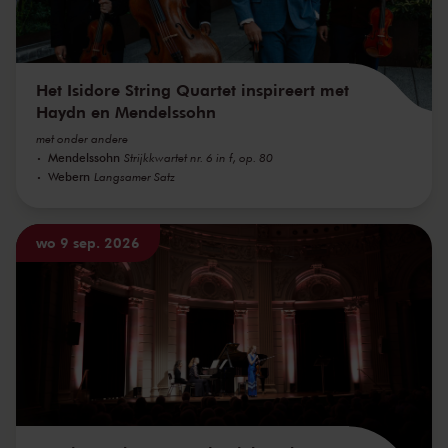
Het Isidore String Quartet inspireert met
Haydn en Mendelssohn
met onder andere
Mendelssohn
Strijkkwartet nr. 6 in f, op. 80
Webern
Langsamer Satz
wo 9 sep. 2026