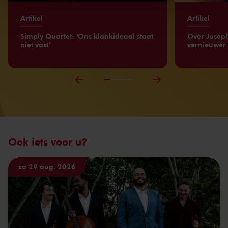
kunnen ontvangen en verwerken.
Artikel
Artikel
Simply Quartet: ‘Ons klankideaal staat
Over Joseph
niet vast’
vernieuwer
Ook iets voor u?
za 29 aug. 2026