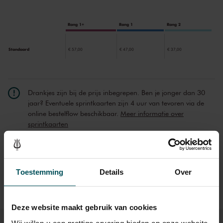
stukken, maar de verwantschap is gemakkelijk te horen. Luistert u
zelf!
Rang 1+
Rang 1
Rang 2
Standaard
€ 57,00
€ 47,00
€ 37,00
Drankjes zijn bij de prijs inbegrepen. Ben je jonger dan 30
jaar? Eventuele sprintkaarten zijn 4 uur van tevoren via de
online bestelflow beschikbaar.
Meer informatie over
sprintkaarten
Prijzen zijn exclusief transactiekosten: € 5 per bestelling. Wilt
u rolstoelplaatsen bestellen? Mail naar
kassa@concertgebouw.nl of bel de Concertgebouwlijn op
Toestemming
Details
Over
020 – 671 83 45.
Deze website maakt gebruik van cookies
Wij willen u een prettige ervaring bieden op onze website