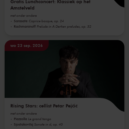
Gratis Lunchconcert: Klassiek op het
Amstelveld
met onder andere
Sarasate
Caprice basque, op. 24
Rachmaninoff
Prelude in A Dertien preludes, op. 32
wo 23 sep. 2026
Rising Stars: cellist Petar Pejčić
met onder andere
Piazzolla
Le grand tango
Sjostakovitsj
Sonate in d, op. 40