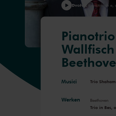
Dvořák
Pianotrio in e,
Pianotri
Wallfisc
Beethove
Musici
Trio Shaham 
Werken
Beethoven
Trio in Bes,