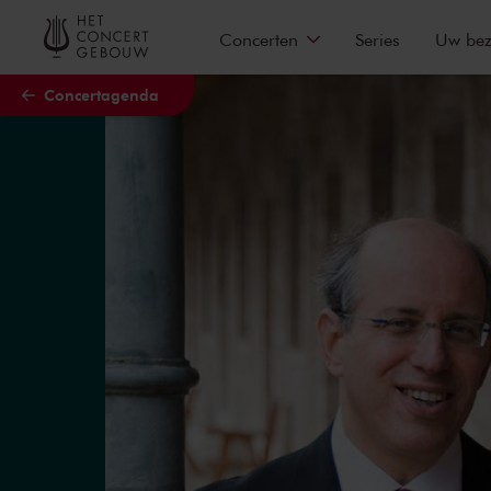
Naar hoofdcontent
Concerten
Series
Uw be
Concertagenda