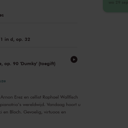
wo 29 sep
es
 1 in d, op. 32
e, op. 90 'Dumky' (toegift)
uze
Arnon Erez en cellist Raphael Wallfisch
pianotrio’s wereldwijd. Vandaag hoort u
 en Bloch. Gevoelig, virtuoos en