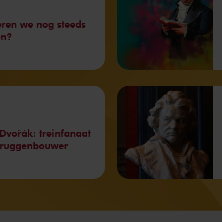
ren we nog steeds
en?
Dvořák: treinfanaat
bruggenbouwer