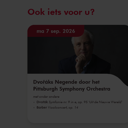
Ook iets voor u?
ma 7 sep. 2026
Dvořáks Negende door het
Pittsburgh Symphony Orchestra
met onder andere
Dvořák
Symfonie nr. 9 in e, op. 95 'Uit de Nieuwe Wereld'
Barber
Vioolconcert, op. 14