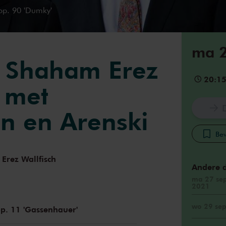
 op. 90 'Dumky'
ma 2
o Shaham Erez
20:1
h met
n en Arenski
Bew
Erez Wallfisch
Andere 
ma 27 sep
2021
wo 29 sep
 op. 11 'Gassenhauer'