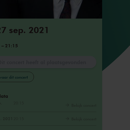
7 sep. 2021
5
–
21:15
Dit concert heeft al plaatsgevonden
aar dit concert
data
.
20:15
Bekijk concert
. 2021
20:15
Bekijk concert