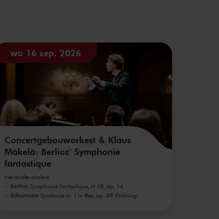
wo 16 sep. 2026
Concertgebouworkest & Klaus
Mäkelä: Berlioz' Symphonie
fantastique
met onder andere
Berlioz
Symphonie fantastique, H 48, op. 14
Schumann
Symfonie nr. 1 in Bes, op. 38 'Frühling'