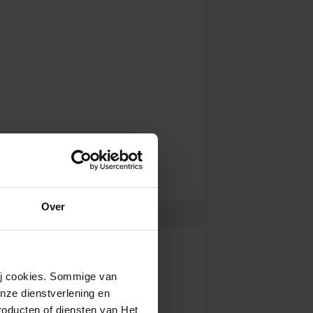
Over
wij cookies. Sommige van
nze dienstverlening en
roducten of diensten van Het