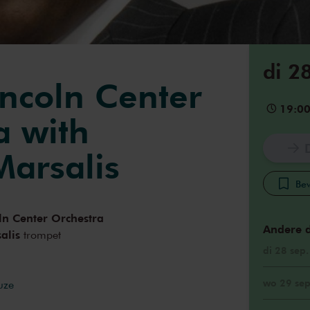
di 2
incoln Center
19:0
a with
arsalis
Bew
oln Center Orchestra
Andere 
alis
trompet
di 28 sep
wo 29 sep
uze