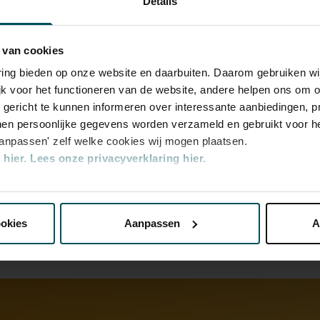
Details
eren, niet alleen op onszelf.’
 van het Jazz Fonds.
 van cookies
rijs inbegrepen. Ben je jonger dan 30 jaar?
varing bieden op onze website en daarbuiten. Daarom gebruiken 
n zijn 4 uur van tevoren via de online
jk voor het functioneren van de website, andere helpen ons om o
r.
Meer informatie over sprintkaarten
u gericht te kunnen informeren over interessante aanbiedingen, p
en persoonlijke gegevens worden verzameld en gebruikt voor he
transactiekosten: € 5 per bestelling. Wilt u
aanpassen' zelf welke cookies wij mogen plaatsen.
ellen? Mail naar kassa@concertgebouw.nl
hier.
Lees onze privacyverklaring hier.
ouwlijn op 020 – 671 83 45.
nze website kunt u uw toestemming op elk moment wijzigen of i
ookies
Aanpassen
A
erden
die uw gegevens kunnen ontvangen en verwerken.