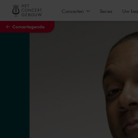
Naar hoofdcontent
Concerten
Series
Uw be
Concertagenda