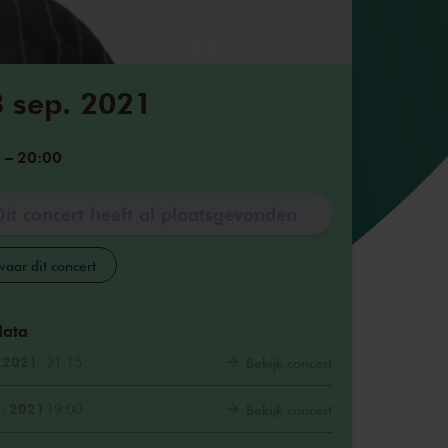
8 sep. 2021
0
–
20:00
Dit concert heeft al plaatsgevonden
aar dit concert
data
. 2021
21:15
Bekijk concert
. 2021
19:00
Bekijk concert