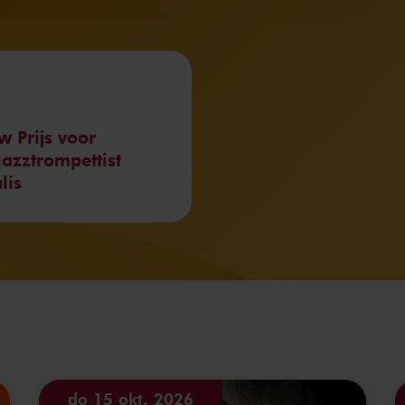
 Prijs voor
azztrompettist
lis
do 15 okt. 2026