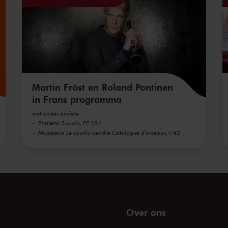
Martin Fröst en Roland Pontinen
in Frans programma
met onder andere
Poulenc
Sonate, FP 184
Messiaen
Le courlis cendré Catalogue d'oiseaux, I/42
Over ons