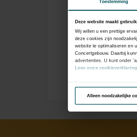
Toestemming
samenwerken. Reageren op and
Kaarten
Met dank aan de begunstigers
Deze website maakt gebruik
Drankjes zijn bij de p
Wij willen u een prettige er
Eventuele sprintkaarte
deze cookies zijn noodzakeli
bestelflow beschikbaa
website te optimaliseren en 
Concertgebouw. Daarbij kunn
Prijzen zijn exclusief 
advertenties. U kunt onder '
rolstoelplaatsen best
Lees onze cookieverklaring 
of bel de Concertgeb
Via de
cookieverklaring
op o
Alleen noodzakelijke c
We werken samen met
32 d