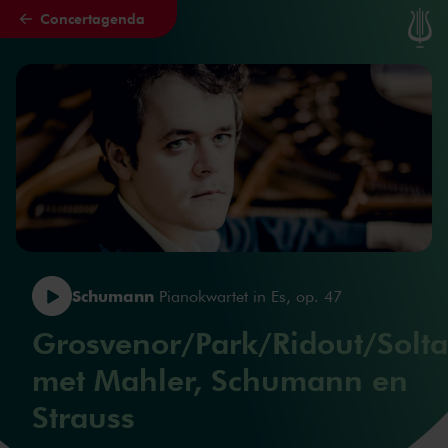
Concertagenda
Naar hoofdcontent
Schumann
Pianokwartet in Es, op. 47
Grosvenor/Park/Ridout/Solta
met Mahler, Schumann en
Strauss