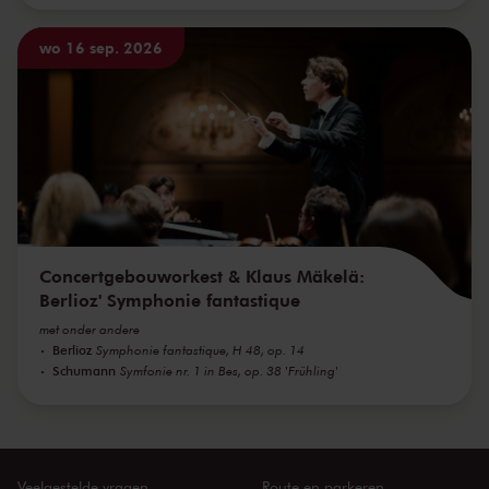
wo 16 sep. 2026
Concertgebouworkest & Klaus Mäkelä:
Berlioz' Symphonie fantastique
met onder andere
Berlioz
Symphonie fantastique, H 48, op. 14
Schumann
Symfonie nr. 1 in Bes, op. 38 'Frühling'
Veelgestelde vragen
Route en parkeren