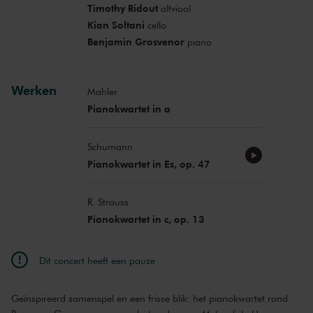
Timothy Ridout
altviool
Kian Soltani
cello
Benjamin Grosvenor
piano
Werken
Mahler
Pianokwartet in a
Schumann
Pianokwartet in Es, op. 47
R. Strauss
Pianokwartet in c, op. 13
Dit concert heeft een pauze
Geïnspireerd samenspel en een frisse blik: het pianokwartet rond