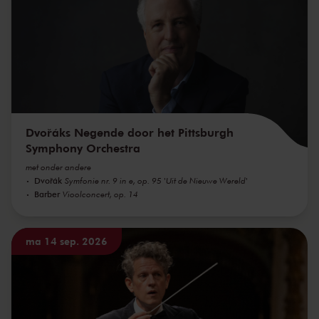
Dvořáks Negende door het Pittsburgh
Symphony Orchestra
met onder andere
Dvořák
Symfonie nr. 9 in e, op. 95 'Uit de Nieuwe Wereld'
Barber
Vioolconcert, op. 14
ma 14 sep. 2026