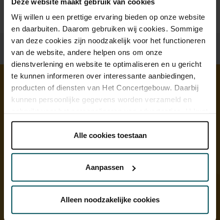
Deze website maakt gebruik van cookies
Wij willen u een prettige ervaring bieden op onze website
en daarbuiten. Daarom gebruiken wij cookies. Sommige
van deze cookies zijn noodzakelijk voor het functioneren
van de website, andere helpen ons om onze
dienstverlening en website te optimaliseren en u gericht
te kunnen informeren over interessante aanbiedingen,
producten of diensten van Het Concertgebouw. Daarbij
Ontdek meer
kunnen persoonlijke gegevens worden verzameld en
gebruikt voor het personaliseren van advertenties. U kunt
onder 'aanpassen' zelf welke cookies wij mogen
plaatsen.
Alle cookies toestaan
Lees onze cookieverklaring hier.
Lees onze
privacyverklaring hier.
Aanpassen
Via de
cookieverklaring
op onze website kunt u uw
toestemming op elk moment wijzigen of intrekken.
Alleen noodzakelijke cookies