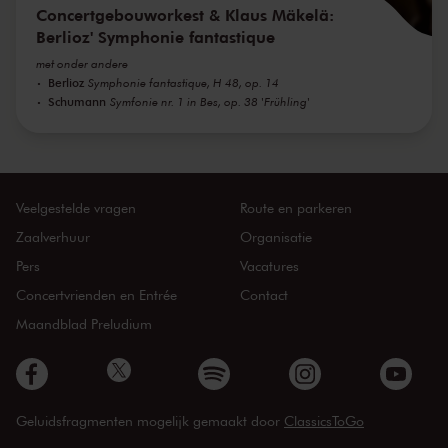
Concertgebouworkest & Klaus Mäkelä:
Berlioz' Symphonie fantastique
met onder andere
Berlioz
Symphonie fantastique, H 48, op. 14
Schumann
Symfonie nr. 1 in Bes, op. 38 'Frühling'
Veelgestelde vragen
Route en parkeren
Zaalverhuur
Organisatie
Pers
Vacatures
Concertvrienden en Entrée
Contact
Maandblad Preludium
Geluidsfragmenten mogelijk gemaakt door
ClassicsToGo