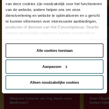
van deze cookies zijn noodzakelijk voor het functioneren
van de website, andere helpen ons om onze
dienstverlening en website te optimaliseren en u gericht
te kunnen informeren over interessante aanbiedingen,
producten of diensten van Het Concertgebouw. Daarbij
kunnen persoonlijke gegevens worden verzameld en
gebruikt voor het personaliseren van advertenties. U kunt
onder 'aanpassen' zelf welke cookies wij mogen
plaatsen.
Alle cookies toestaan
Lees onze cookieverklaring hier.
Lees onze
privacyverklaring hier.
Aanpassen
Via de
cookieverklaring
op onze website kunt u uw
toestemming op elk moment wijzigen of intrekken.
Alleen noodzakelijke cookies
Artikel
Artikel
We werken samen met
32 derden
die uw gegevens
Waarom luisteren we nog steeds naar
Over Claud
Beethoven?
kaders kijk
kunnen ontvangen en verwerken.