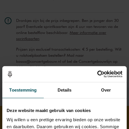
Drankjes zijn bij de prijs inbegrepen. Ben je jonger dan 30
jaar? Eventuele sprintkaarten zijn 4 uur van tevoren via de
online bestelflow beschikbaar.
Meer informatie over
sprintkaarten
Prijzen zijn exclusief transactiekosten: € 5 per bestelling. Wilt
u rolstoelplaatsen bestellen? Mail naar
kassa@concertgebouw.nl of bel de Concertgebouwlijn op
020 – 671 83 45.
Toestemming
Details
Over
Deze website maakt gebruik van cookies
Wij willen u een prettige ervaring bieden op onze website
Ontdek meer
en daarbuiten. Daarom gebruiken wij cookies. Sommige