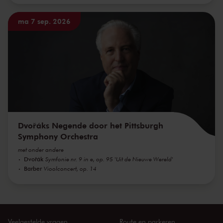
ma 7 sep. 2026
Dvořáks Negende door het Pittsburgh
Symphony Orchestra
met onder andere
Dvořák
Symfonie nr. 9 in e, op. 95 'Uit de Nieuwe Wereld'
Barber
Vioolconcert, op. 14
Veelgestelde vragen
Route en parkeren