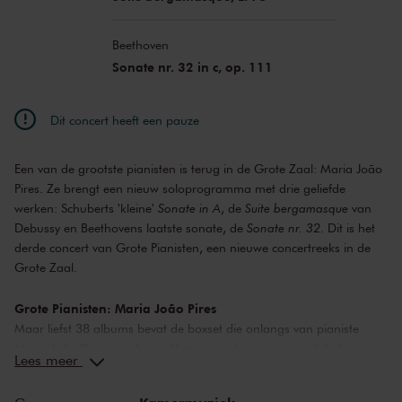
Beethoven
Sonate nr. 32 in c, op. 111
Dit concert heeft een pauze
Een van de grootste pianisten is terug in de Grote Zaal: Maria João
Pires. Ze brengt een nieuw soloprogramma met drie geliefde
werken: Schuberts 'kleine'
Sonate in A
, de
Suite bergamasque
van
Debussy en Beethovens laatste sonate, de
Sonate nr. 32
. Dit is het
derde concert van Grote Pianisten, een nieuwe concertreeks in de
Grote Zaal.
Grote Pianisten: Maria João Pires
Maar liefst 38 albums bevat de boxset die onlangs van pianiste
Maria João Pires verscheen. Haar mooiste opnamen uit de laatste
Lees meer
decennia, reikend van Mozart en Beethoven tot Chopin. De
Portugese Pires brak begin jaren zeventig wereldwijd door en treedt