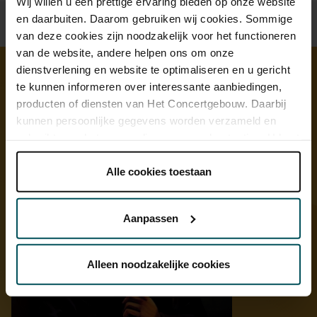
Wij willen u een prettige ervaring bieden op onze website
en daarbuiten. Daarom gebruiken wij cookies. Sommige
van deze cookies zijn noodzakelijk voor het functioneren
van de website, andere helpen ons om onze
dienstverlening en website te optimaliseren en u gericht
te kunnen informeren over interessante aanbiedingen,
Ontdek meer
producten of diensten van Het Concertgebouw. Daarbij
kunnen persoonlijke gegevens worden verzameld en
gebruikt voor het personaliseren van advertenties. U kunt
onder 'aanpassen' zelf welke cookies wij mogen
plaatsen.
Alle cookies toestaan
Lees onze cookieverklaring hier.
Lees onze
privacyverklaring hier.
Aanpassen
Via de
cookieverklaring
op onze website kunt u uw
toestemming op elk moment wijzigen of intrekken.
Alleen noodzakelijke cookies
We werken samen met
32 derden
die uw gegevens