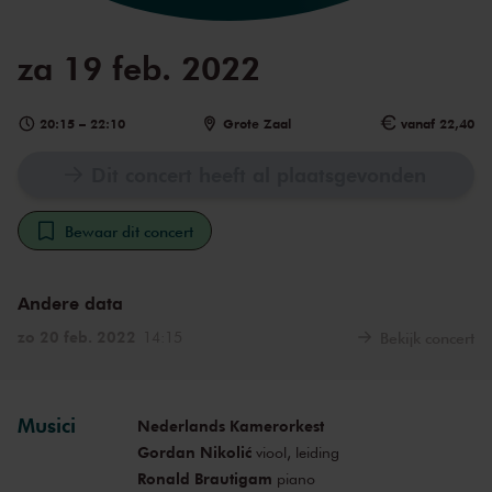
za 19 feb. 2022
20:15
–
22:10
Grote Zaal
vanaf 22,40
Dit concert heeft al plaatsgevonden
Bewaar dit concert
Andere data
zo 20 feb. 2022
14:15
Bekijk concert
Musici
Nederlands Kamerorkest
Gordan Nikolić
viool, leiding
Ronald Brautigam
piano