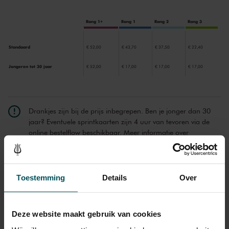
daardoor een van Mendelssohns meest geliefde stukken.
Rang 1+
Rang 1
Rang 2
Rang 3
Standaard
€ 52,00
€ 43,70
€ 37,50
€ 22,40
Jongeren tot 30 jaar
€ 52,00
€ 17,00
€ 17,00
€ 17,00
Drankjes zijn bij de prijs inbegrepen. Ben je jonger dan 30
jaar? Eventuele sprintkaarten zijn 4 uur van tevoren via de
online bestelflow beschikbaar.
Meer informatie over
sprintkaarten
Prijzen zijn exclusief transactiekosten: € 5 per bestelling. Wilt
u rolstoelplaatsen bestellen? Mail naar
Toestemming
Details
Over
kassa@concertgebouw.nl of bel de Concertgebouwlijn op
020 – 671 83 45.
Deze website maakt gebruik van cookies