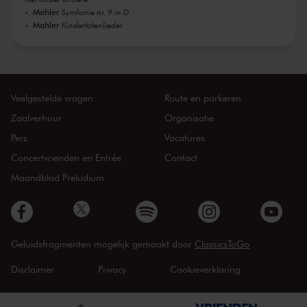
Mahler
Symfonie nr. 9 in D
Mahler
Kindertotenlieder
Veelgestelde vragen
Route en parkeren
Zaalverhuur
Organisatie
Pers
Vacatures
Concertvrienden en Entrée
Contact
Maandblad Preludium
Geluidsfragmenten mogelijk gemaakt door
ClassicsToGo
Disclaimer
Privacy
Cookieverklaring