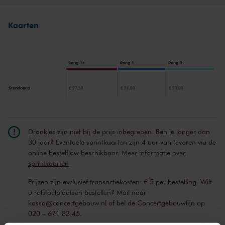
Kaarten
Rang 1+
Rang 1
Rang 2
Standaard
€ 27,50
€ 26,00
€ 23,00
Drankjes zijn niet bij de prijs inbegrepen. Ben je jonger dan
30 jaar? Eventuele sprintkaarten zijn 4 uur van tevoren via de
online bestelflow beschikbaar.
Meer informatie over
sprintkaarten
Prijzen zijn exclusief transactiekosten: € 5 per bestelling. Wilt
u rolstoelplaatsen bestellen? Mail naar
kassa@concertgebouw.nl of bel de Concertgebouwlijn op
020 – 671 83 45.