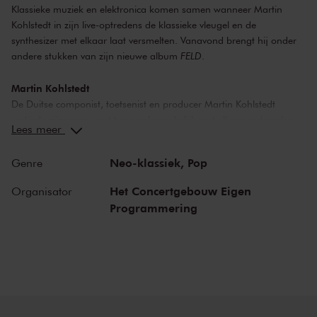
Klassieke muziek en elektronica komen samen wanneer Martin
Kohlstedt in zijn live-optredens de klassieke vleugel en de
synthesizer met elkaar laat versmelten. Vanavond brengt hij onder
andere stukken van zijn nieuwe album
FELD
.
Martin Kohlstedt
De Duitse componist, toetsenist en producer Martin Kohlstedt
vestigde zijn naam met twee onlosmakelijk met elkaar verbonden
Lees meer
albums:
Tag
(uit 2012) en
Nacht
(uit 2014). Klassieke muziek en
electronica komen samen wanneer Kohlstedt in zijn live-optredens
Neo-klassiek,
Pop
Genre
de klassieke vleugel, synthesizers en electronica met elkaar laat
versmelten. Het resultaat is muziek die staat in de neoklassieke
Het Concertgebouw Eigen
Organisator
traditie van componisten als Nils Frahm en Ólafur Arnalds. Maart
Programmering
2023 verschijnt zijn nieuwe album
FELD,
waarop Martin Kohlstedt
weer nieuwe werelden ontdekt op het snijvlak van analoog en
digitaal, van elektronisch en akoestisch.
Met dank aan de begunstigers van het Classic Pop Fonds.