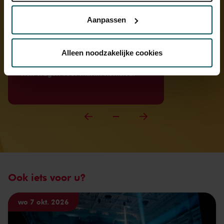
privacyverklaring hier.
Aanpassen
Via de
cookieverklaring
op onze website kunt u uw
toestemming op elk moment wijzigen of intrekken.
Alleen noodzakelijke cookies
Artikel
Tien vragen voor Martin Kohlstedt
We werken samen met
32 derden
die uw gegevens
kunnen ontvangen en verwerken.
Ook iets voor u?
wo 7 okt. 2026