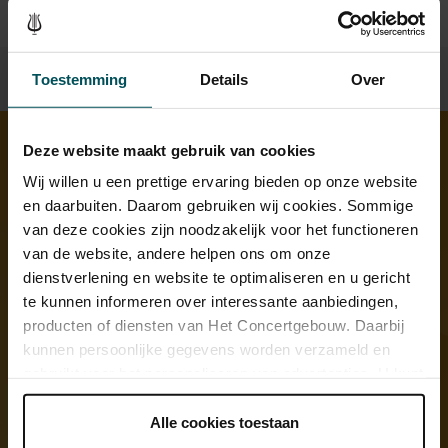
Toestemming
Details
Over
Deze website maakt gebruik van cookies
Ontdek meer
Wij willen u een prettige ervaring bieden op onze website
en daarbuiten. Daarom gebruiken wij cookies. Sommige
van deze cookies zijn noodzakelijk voor het functioneren
van de website, andere helpen ons om onze
dienstverlening en website te optimaliseren en u gericht
te kunnen informeren over interessante aanbiedingen,
producten of diensten van Het Concertgebouw. Daarbij
kunnen persoonlijke gegevens worden verzameld en
gebruikt voor het personaliseren van advertenties. U kunt
onder 'aanpassen' zelf welke cookies wij mogen
plaatsen.
Alle cookies toestaan
Lees onze cookieverklaring hier.
Lees onze