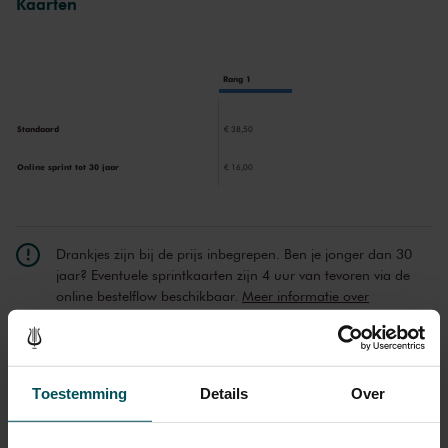
Kaarten
Carrot Revolution
laat Gabriella Smith horen dat het
strijkkwartetgenre nog altijd relevant is.
Rang 1
Standaard
€ 38,50
Online sprint tot 30 jaar
€ 16,00
Drankjes zijn bij de prijs inbegrepen. Ben je jonger dan 30
jaar? Eventuele sprintkaarten zijn 4 uur van tevoren via de
online bestelflow beschikbaar.
Meer informatie over
sprintkaarten
Prijzen zijn exclusief transactiekosten: € 5 per bestelling. Wilt
u rolstoelplaatsen bestellen? Mail naar
Toestemming
Details
Over
kassa@concertgebouw.nl of bel de Concertgebouwlijn op
020 – 671 83 45.