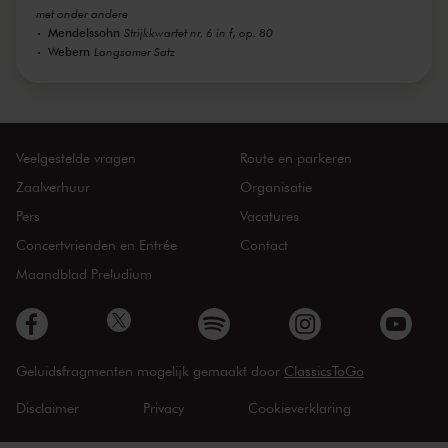
met onder andere
Mendelssohn
Strijkkwartet nr. 6 in f, op. 80
Webern
Langsamer Satz
Veelgestelde vragen
Route en parkeren
Zaalverhuur
Organisatie
Pers
Vacatures
Concertvrienden en Entrée
Contact
Maandblad Preludium
Geluidsfragmenten mogelijk gemaakt door
ClassicsToGo
Disclaimer
Privacy
Cookieverklaring