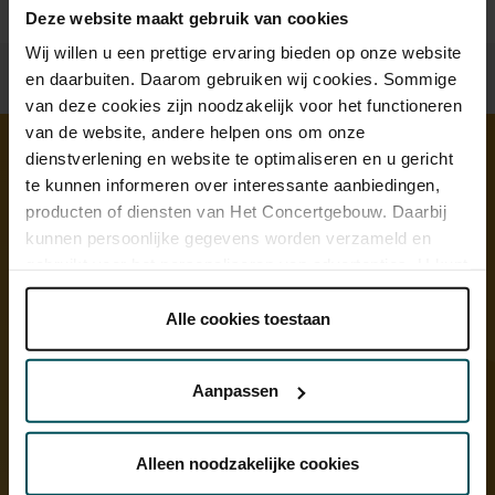
Deze website maakt gebruik van cookies
Wij willen u een prettige ervaring bieden op onze website
en daarbuiten. Daarom gebruiken wij cookies. Sommige
van deze cookies zijn noodzakelijk voor het functioneren
van de website, andere helpen ons om onze
dienstverlening en website te optimaliseren en u gericht
te kunnen informeren over interessante aanbiedingen,
Ontdek meer
producten of diensten van Het Concertgebouw. Daarbij
kunnen persoonlijke gegevens worden verzameld en
gebruikt voor het personaliseren van advertenties. U kunt
onder 'aanpassen' zelf welke cookies wij mogen
plaatsen.
Alle cookies toestaan
Lees onze cookieverklaring hier.
Lees onze
privacyverklaring hier.
Aanpassen
Via de
cookieverklaring
op onze website kunt u uw
toestemming op elk moment wijzigen of intrekken.
Alleen noodzakelijke cookies