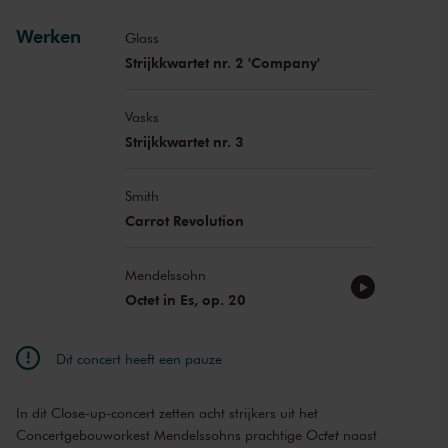
Santa Vižine
altviool
Werken
Clément Peigné
cello
Glass
Strijkkwartet nr. 2 'Company'
Vasks
Strijkkwartet nr. 3
Smith
Carrot Revolution
Mendelssohn
Octet in Es, op. 20
Dit concert heeft een pauze
In dit Close-up-concert zetten acht strijkers uit het
Concertgebouworkest Mendelssohns prachtige
Octet
naast