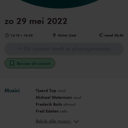
zo 29 mei 2022
14:15
–
16:20
Kleine Zaal
vanaf 38,50
Dit concert heeft al plaatsgevonden
Bewaar dit concert
Musici
Tjeerd Top
viool
Michael Waterman
viool
Frederik Boits
altviool
Fred Edelen
cello
Marc Daniel van Biemen
viool
Bekijk alle musici
Benjamin Peled
viool