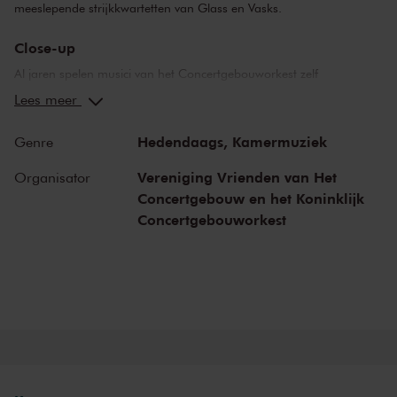
meeslepende strijkkwartetten van Glass en Vasks.
Close-up
Al jaren spelen musici van het Concertgebouworkest zelf
samengestelde programma’s in de Kleine Zaal. De intieme Close-up
Lees meer
kamermuziekconcerten worden georganiseerd door de Vrienden
van Het Concertgebouw en het Koninklijk Concertgebouworkest.
Hedendaags,
Kamermuziek
Genre
Deze concerten zijn eenmalig, en nergens anders te horen!
Vereniging Vrienden van Het
Organisator
Mendelssohns Octet
Concertgebouw en het Koninklijk
Het is bijna niet te geloven, maar Felix Mendelssohn schreef zijn
Concertgebouworkest
Octet in Es
voor acht strijkers op zestienjarige leeftijd. Het is een van
de eerste werken in die bezetting - acht strijkers - en is altijd een
van de topwerken van het genre gebleven. Voor deze uitvoering
slaan twee strijkkwartetten uit het Concertgebouworkest de handen
ineen. Zij zetten het
Octet
in perspectief met drie strijkkwartetten
van onze tijd. Philip Glass’
Tweede strijkkwartet
is een lyrisch, bijna
romantisch werk met pakkende melodieën, Peteris Vasks’
Derde
strijkkwartet
is een werk van grote schoonheid en heftige
emotionele uitbarstingen. En met haar even energieke als inventieve