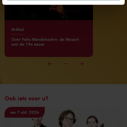
We werken samen met
32 derden
die uw gegevens
kunnen ontvangen en verwerken.
Artikel
Over Felix Mendelssohn: de Mozart
van de 19e eeuw
Ook iets voor u?
wo 7 okt. 2026