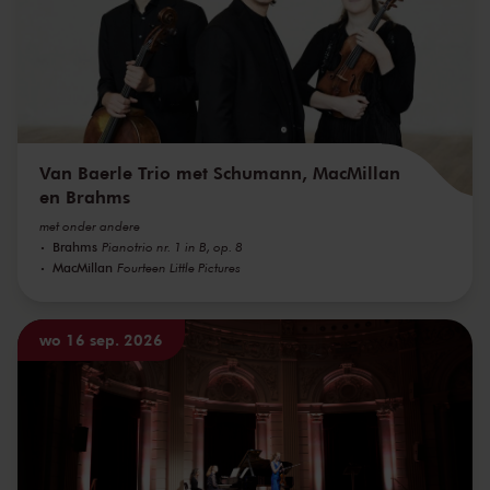
Van Baerle Trio met Schumann, MacMillan
en Brahms
met onder andere
Brahms
Pianotrio nr. 1 in B, op. 8
MacMillan
Fourteen Little Pictures
wo 16 sep. 2026