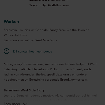
Trystan Llyr Griffiths
tenor
Werken
Bernstein - muziek uit Candide, Fancy Free, On the Town en
Wonderful Town
Bernstein - muziek uit West Side Story
Dit concert heeft een pauze
Maria
,
Tonight
,
Somewhere
, wie kent deze tijdloze liedjes uit
West
Side Story
niet? Het Nederlands Philharmonisch Orkest, onder
leiding van Alexander Shelley, speelt deze aria’s en andere
hoogtepunten uit Bernsteins beroemde Broadwaymusicals.
Bernsteins West Side Story
Leonard Bernstein ademde muziek. Als componist schreef hij met
hetzelfde gemak repertoire voor in de klassieke concertzalen als
Lees meer