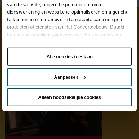
van de website, andere helpen ons om onze
dienstverlening en website te optimaliseren en u gericht
te kunnen informeren over interessante aanbiedingen,
producten of diensten van Het Concertgebouw. Daarbij
Ontdek meer
kunnen persoonlijke gegevens worden verzameld en
gebruikt voor het personaliseren van advertenties. U kunt
onder 'aanpassen' zelf welke cookies wij mogen
plaatsen.
Alle cookies toestaan
Lees onze cookieverklaring hier.
Lees onze
privacyverklaring hier.
Aanpassen
Via de
cookieverklaring
op onze website kunt u uw
toestemming op elk moment wijzigen of intrekken.
Alleen noodzakelijke cookies
We werken samen met
32 derden
die uw gegevens
kunnen ontvangen en verwerken.