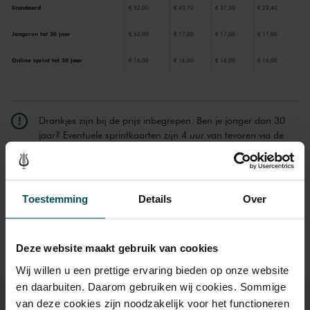
Standaard
€ 52,00
€ 43,70
€ 37,50
€ 22,40
Jongeren tot 30 jaar
€ 52,00
€ 17,00
€ 17,00
€ 17,00
Online sprint tot 30 jaar
€ 16,00
€ 16,00
€ 16,00
€ 16,00
Drankjes zijn bij de prijs inbegrepen. Ben je jonger dan 30
jaar? Eventuele sprintkaarten zijn 4 uur van tevoren via de
online bestelflow beschikbaar.
Meer informatie over
sprintkaarten
Prijzen zijn exclusief transactiekosten: € 5 per bestelling. Wilt
Toestemming
Details
Over
u rolstoelplaatsen bestellen? Mail naar
kassa@concertgebouw.nl of bel de Concertgebouwlijn op
020 – 671 83 45.
Deze website maakt gebruik van cookies
Wij willen u een prettige ervaring bieden op onze website
en daarbuiten. Daarom gebruiken wij cookies. Sommige
van deze cookies zijn noodzakelijk voor het functioneren