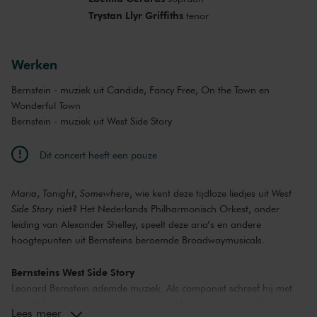
Trystan Llyr Griffiths
tenor
Werken
Bernstein - muziek uit Candide, Fancy Free, On the Town en
Wonderful Town
Bernstein - muziek uit West Side Story
Dit concert heeft een pauze
Maria
,
Tonight
,
Somewhere
, wie kent deze tijdloze liedjes uit
West
Side Story
niet? Het Nederlands Philharmonisch Orkest, onder
leiding van Alexander Shelley, speelt deze aria’s en andere
hoogtepunten uit Bernsteins beroemde Broadwaymusicals.
Bernsteins West Side Story
Leonard Bernstein ademde muziek. Als componist schreef hij met
hetzelfde gemak repertoire voor in de klassieke concertzalen als
Lees meer