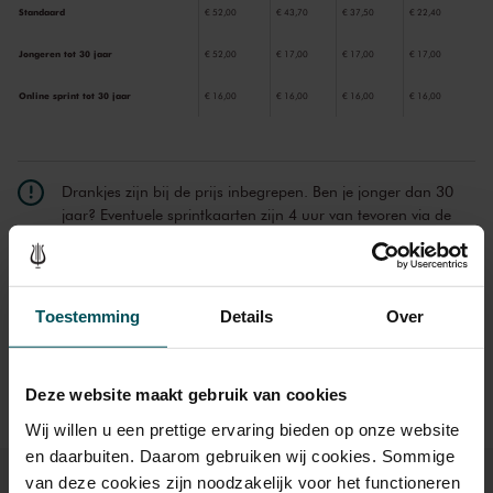
Standaard
€ 52,00
€ 43,70
€ 37,50
€ 22,40
Jongeren tot 30 jaar
€ 52,00
€ 17,00
€ 17,00
€ 17,00
Online sprint tot 30 jaar
€ 16,00
€ 16,00
€ 16,00
€ 16,00
Drankjes zijn bij de prijs inbegrepen. Ben je jonger dan 30
jaar? Eventuele sprintkaarten zijn 4 uur van tevoren via de
online bestelflow beschikbaar.
Meer informatie over
sprintkaarten
Prijzen zijn exclusief transactiekosten: € 5 per bestelling. Wilt
Toestemming
Details
Over
u rolstoelplaatsen bestellen? Mail naar
kassa@concertgebouw.nl of bel de Concertgebouwlijn op
020 – 671 83 45.
Deze website maakt gebruik van cookies
Wij willen u een prettige ervaring bieden op onze website
en daarbuiten. Daarom gebruiken wij cookies. Sommige
van deze cookies zijn noodzakelijk voor het functioneren