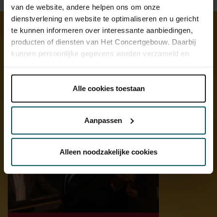
van de website, andere helpen ons om onze
dienstverlening en website te optimaliseren en u gericht
te kunnen informeren over interessante aanbiedingen,
producten of diensten van Het Concertgebouw. Daarbij
Ontdek meer
kunnen persoonlijke gegevens worden verzameld en
gebruikt voor het personaliseren van advertenties. U kunt
onder 'aanpassen' zelf welke cookies wij mogen
plaatsen.
Alle cookies toestaan
Lees onze cookieverklaring hier.
Lees onze
privacyverklaring hier.
Aanpassen
Via de
cookieverklaring
op onze website kunt u uw
toestemming op elk moment wijzigen of intrekken.
Alleen noodzakelijke cookies
We werken samen met
32 derden
die uw gegevens
kunnen ontvangen en verwerken.