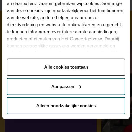
en daarbuiten. Daarom gebruiken wij cookies. Sommige
van deze cookies zijn noodzakelijk voor het functioneren
van de website, andere helpen ons om onze
dienstverlening en website te optimaliseren en u gericht
Ontdek meer
te kunnen informeren over interessante aanbiedingen,
producten of diensten van Het Concertgebouw. Daarbij
kunnen persoonlijke gegevens worden verzameld en
gebruikt voor het personaliseren van advertenties. U kunt
onder 'aanpassen' zelf welke cookies wij mogen
plaatsen.
Alle cookies toestaan
Lees onze cookieverklaring hier.
Lees onze
privacyverklaring hier.
Aanpassen
Via de
cookieverklaring
op onze website kunt u uw
toestemming op elk moment wijzigen of intrekken.
Alleen noodzakelijke cookies
We werken samen met
32 derden
die uw gegevens
kunnen ontvangen en verwerken.