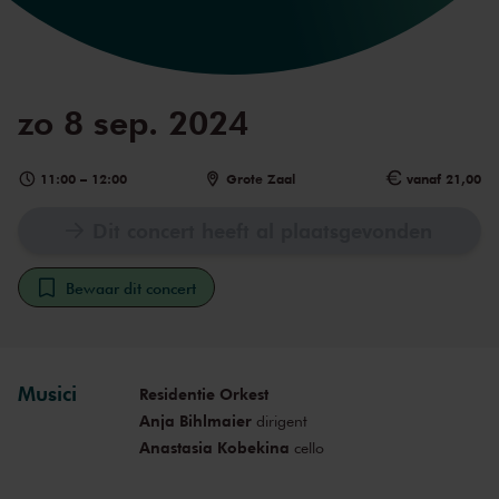
zo 8 sep. 2024
11:00
–
12:00
Grote Zaal
vanaf 21,00
Dit concert heeft al plaatsgevonden
Bewaar dit concert
Musici
Residentie Orkest
Anja Bihlmaier
dirigent
Anastasia Kobekina
cello