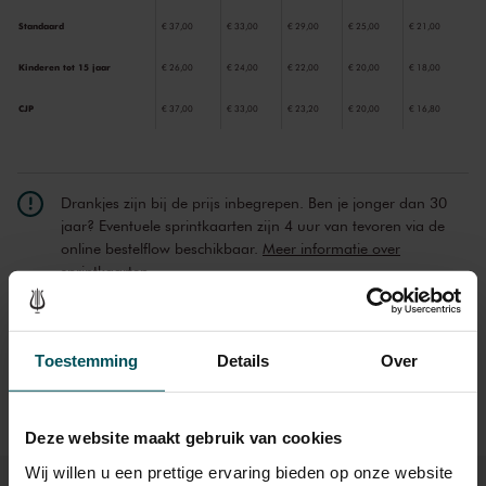
Standaard
€ 37,00
€ 33,00
€ 29,00
€ 25,00
€ 21,00
Kinderen tot 15 jaar
€ 26,00
€ 24,00
€ 22,00
€ 20,00
€ 18,00
CJP
€ 37,00
€ 33,00
€ 23,20
€ 20,00
€ 16,80
Drankjes zijn bij de prijs inbegrepen. Ben je jonger dan 30
jaar? Eventuele sprintkaarten zijn 4 uur van tevoren via de
online bestelflow beschikbaar.
Meer informatie over
sprintkaarten
Prijzen zijn exclusief transactiekosten: € 5 per bestelling. Wilt
u rolstoelplaatsen bestellen? Mail naar
kassa@concertgebouw.nl of bel de Concertgebouwlijn op
Toestemming
Details
Over
020 – 671 83 45.
Deze website maakt gebruik van cookies
Wij willen u een prettige ervaring bieden op onze website