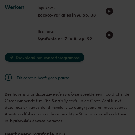
Werken
Tsjaikovski
Rococo-variaties in A, op. 33
Beethoven
Symfonie nr. 7 in A, op. 92
Download het concertprogramma
Dit concert heeft geen pauze
Beethovens grandioze
Zevende symfonie
speelde een hoofdrol in de
Oscar-winnende film
The King’s Speech
. In de Grote Zaal klinkt
deze muziek vanochtend minstens zo aangrijpend en meeslepend.
Anastasia Kobekina laat haar prachtige Stradivarius-cello schitteren
in Tsjaikovski’s
Rococo-variaties
.
Beethovens Symfonie nr. 7