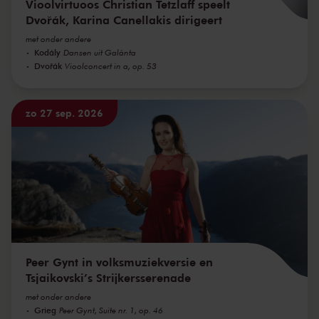
Vioolvirtuoos Christian Tetzlaff speelt
Dvořák, Karina Canellakis dirigeert
met onder andere
Kodály
Dansen uit Galánta
Dvořák
Vioolconcert in a, op. 53
zo 27 sep. 2026
Peer Gynt in volksmuziekversie en
Tsjaikovski’s Strijkersserenade
met onder andere
Grieg
Peer Gynt, Suite nr. 1, op. 46